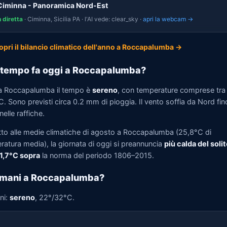
Ciminna - Panoramica Nord-Est
n diretta
· Ciminna, Sicilia PA · l'AI vede: clear_sky ·
apri la webcam →
opri il bilancio climatico dell'anno a Roccapalumba →
tempo fa oggi a Roccapalumba?
a Roccapalumba il tempo è
sereno
, con temperature comprese tr
. Sono previsti circa 0.2 mm di pioggia. Il vento soffia da Nord fin
elle raffiche.
tto alle medie climatiche di agosto a Roccapalumba (25,8°C di
ratura media), la giornata di oggi si preannuncia
più calda del solit
 1,7°C sopra
la norma del periodo 1806–2015.
omani a Roccapalumba?
ni:
sereno
, 22°/32°C.