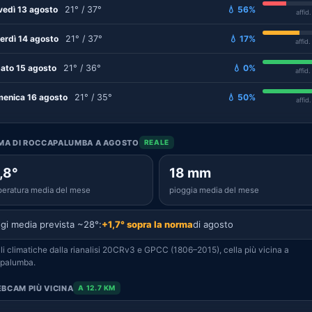
vedì 13 agosto
21° / 37°
💧 56%
affid
erdì 14 agosto
21° / 37°
💧 17%
affid
ato 15 agosto
21° / 36°
💧 0%
affid
enica 16 agosto
21° / 35°
💧 50%
affid
IMA DI ROCCAPALUMBA A AGOSTO
REALE
,8°
18 mm
eratura media del mese
pioggia media del mese
gi media prevista ~28°:
+1,7° sopra la norma
di agosto
i climatiche dalla rianalisi 20CRv3 e GPCC (1806–2015), cella più vicina a
palumba.
BCAM PIÙ VICINA
A 12.7 KM