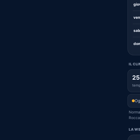
gio
ven
sab
dom
IL CL
25
temp
Og
Normal
Rocca
LA WE