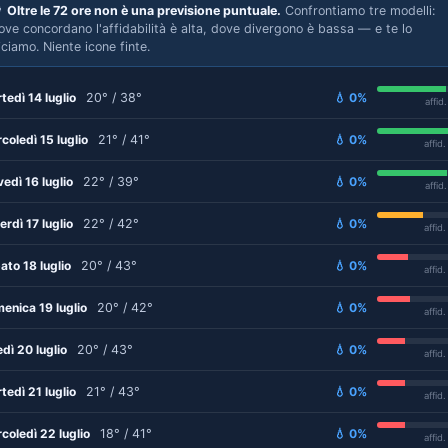

Oltre le 72 ore non è una previsione puntuale.
Confrontiamo tre modelli:
ove concordano l'affidabilità è alta, dove divergono è bassa — e te lo
iciamo. Niente icone finte.
tedì 14 luglio
20° / 38°
💧 0%
affid
coledì 15 luglio
21° / 41°
💧 0%
affid
vedì 16 luglio
22° / 39°
💧 0%
affid
erdì 17 luglio
22° / 42°
💧 0%
affid
ato 18 luglio
20° / 43°
💧 0%
affid
enica 19 luglio
20° / 42°
💧 0%
affid
edì 20 luglio
20° / 43°
💧 0%
affid
tedì 21 luglio
21° / 43°
💧 0%
affid
coledì 22 luglio
18° / 41°
💧 0%
affid