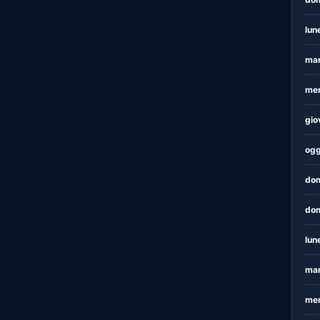
lun
mar
mer
gio
ogg
dom
dom
lun
mar
mer