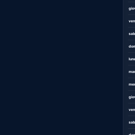
gio
ven
sab
dom
lun
mar
mer
gio
ven
sab
dom