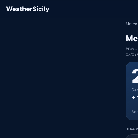
WeatherSicily
Meteo 
Me
Previs
07/08
Ser
↑ 
Ad
ORA P