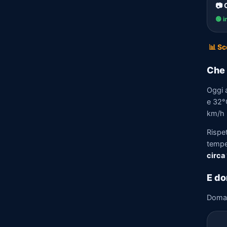
📷 
🟢 i
📊 Sc
Che 
Oggi 
e 32°C
km/h n
Rispe
tempe
circa
E d
Doma