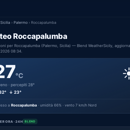
Sicilia
›
Palermo
›
Roccapalumba
teo Roccapalumba
ioni per Roccapalumba (Palermo, Sicilia) — Blend WeatherSicily, aggiorna
/2026 08:34.
27
☀
°C
eno · percepiti 28°
32° ↓ 23°
esso a
Roccapalumba
· umidità 66% · vento 7 km/h Nord
ER ORA · 24H
BLEND