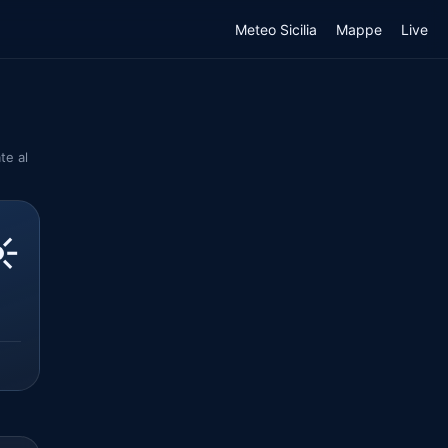
Meteo Sicilia
Mappe
Live
te al
️