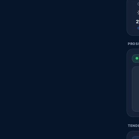
2
PROS
● 
TENDE