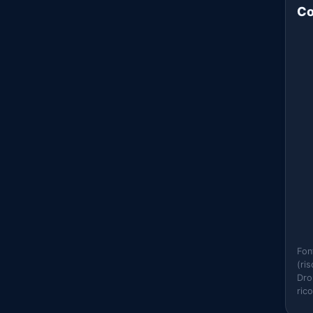
Co
Fon
(ri
Dro
ric