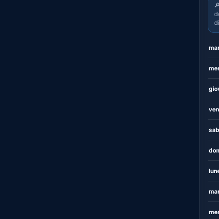

d
d
mar
mer
gio
ven
sab
dom
lun
mar
mer