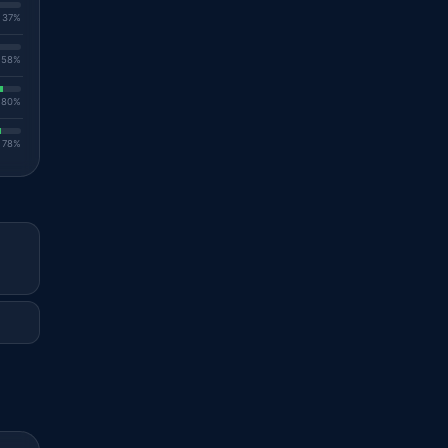
. 37%
. 58%
. 80%
. 78%