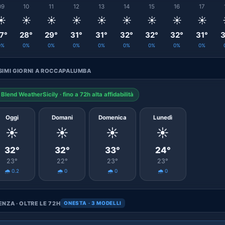
09
10
11
12
13
14
15
16
17
☀️
☀️
☀️
☀️
☀️
☀️
☀️
☀️
☀️
7°
28°
29°
31°
31°
32°
32°
32°
31°
3
0%
0%
0%
0%
0%
0%
0%
0%
0%
SIMI GIORNI A ROCCAPALUMBA
Blend WeatherSicily · fino a 72h alta affidabilità
Oggi
Domani
Domenica
Lunedì
☀️
☀️
☀️
☀️
32°
32°
33°
24°
23°
22°
23°
23°
🌧️ 0.2
🌧️ 0
🌧️ 0
🌧️ 0
NZA · OLTRE LE 72H
ONESTA · 3 MODELLI