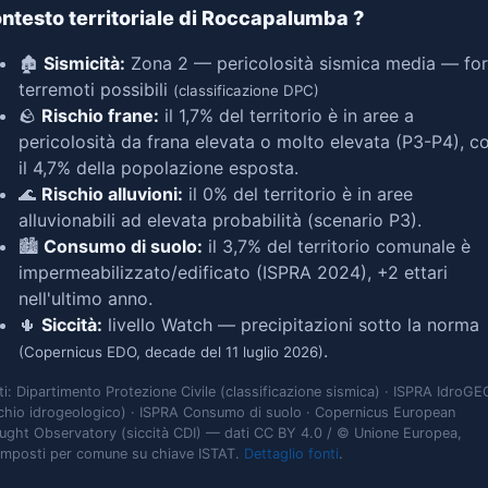
ntesto territoriale di Roccapalumba
?
🏚️
Sismicità:
Zona 2 — pericolosità sismica media — for
terremoti possibili
(classificazione DPC)
🪨
Rischio frane:
il 1,7% del territorio è in aree a
pericolosità da frana elevata o molto elevata (P3-P4), c
il 4,7% della popolazione esposta.
🌊
Rischio alluvioni:
il 0% del territorio è in aree
alluvionabili ad elevata probabilità (scenario P3).
🏙️
Consumo di suolo:
il 3,7% del territorio comunale è
impermeabilizzato/edificato (ISPRA 2024), +2 ettari
nell'ultimo anno.
🌵
Siccità:
livello Watch — precipitazioni sotto la norma
.
(Copernicus EDO, decade del 11 luglio 2026)
ti: Dipartimento Protezione Civile (classificazione sismica) · ISPRA IdroGE
schio idrogeologico) · ISPRA Consumo di suolo · Copernicus European
ught Observatory (siccità CDI) — dati CC BY 4.0 / © Unione Europea,
omposti per comune su chiave ISTAT.
Dettaglio fonti
.