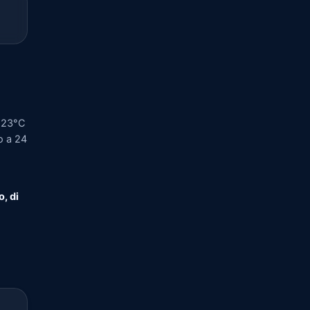
a 23°C
o a 24
o, di