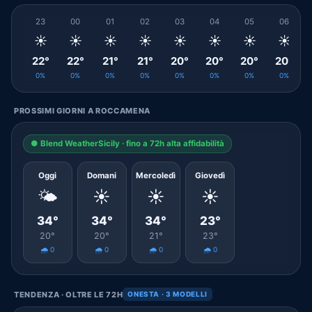
23
00
01
02
03
04
05
06
☀️
☀️
☀️
☀️
☀️
☀️
☀️
☀️
22°
22°
21°
21°
20°
20°
20°
20°
0%
0%
0%
0%
0%
0%
0%
0%
PROSSIMI GIORNI A ROCCAMENA
● Blend WeatherSicily · fino a 72h alta affidabilità
Oggi
Domani
Mercoledì
Giovedì
🌤️
☀️
☀️
☀️
34°
34°
34°
23°
20°
20°
21°
23°
🌧️ 0
🌧️ 0
🌧️ 0
🌧️ 0
TENDENZA · OLTRE LE 72H
ONESTA · 3 MODELLI