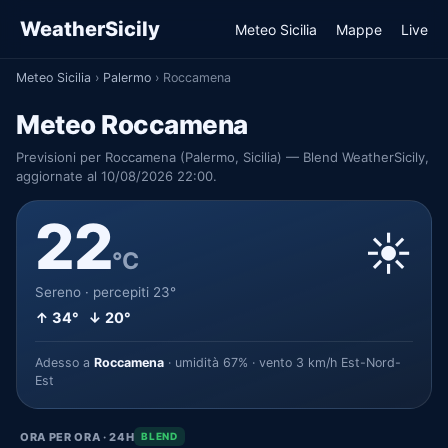
WeatherSicily
Meteo Sicilia
Mappe
Live
Meteo Sicilia
›
Palermo
›
Roccamena
Meteo Roccamena
Previsioni per Roccamena (Palermo, Sicilia) — Blend WeatherSicily,
aggiornate al 10/08/2026 22:00.
22
☀️
°C
Sereno · percepiti 23°
↑ 34° ↓ 20°
Adesso a
Roccamena
· umidità 67% · vento 3 km/h Est-Nord-
Est
ORA PER ORA · 24H
BLEND