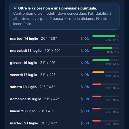
🔎
Oltre le 72 ore non è una previsione puntuale.
Confrontiamo tre modelli: dove concordano l'affidabilità è
alta, dove divergono è bassa — e te lo diciamo. Niente
icone finte.
martedì 14 luglio
20° / 38°
💧 0%
affid. 84%
mercoledì 15 luglio
20° / 40°
💧 0%
affid. 74%
giovedì 16 luglio
21° / 40°
💧 0%
affid. 64%
venerdì 17 luglio
21° / 42°
💧 0%
affid. 45%
sabato 18 luglio
21° / 43°
💧 0%
affid. 32%
domenica 19 luglio
21° / 42°
💧 0%
affid. 33%
lunedì 20 luglio
20° / 43°
💧 0%
affid. 30%
martedì 21 luglio
20° / 43°
💧 0%
affid. 30%