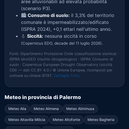
aree alluvionabili ad elevata probabilità
(scenario P3).
🏙️
Consumo di suolo:
il 3,3% del territorio
comunale è impermeabilizzato/edificato
(ISPRA 2024), +0,1 ettari nell'ultimo anno.
💧
Siccità:
nessuna siccità in corso
.
(Copernicus EDO, decade del 11 luglio 2026)
Fonti: Dipartimento Protezione Civile (classificazione sismica) ·
ISPRA IdroGEO (rischio idrogeologico) · ISPRA Consumo di
suolo · Copernicus European Drought Observatory (siccità
CDI) — dati CC BY 4.0 / © Unione Europea, ricomposti per
comune su chiave ISTAT.
Dettaglio fonti
.
Meteo in provincia di Palermo
Meteo Alia
Meteo Alimena
Meteo Aliminusa
Meteo Altavilla Milicia
Meteo Altofonte
Meteo Bagheria