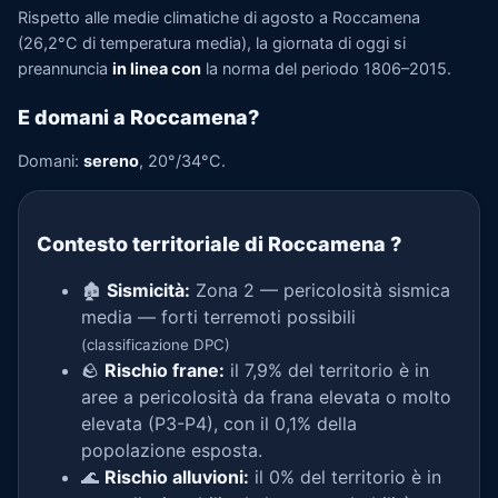
Rispetto alle medie climatiche di agosto a Roccamena
(26,2°C di temperatura media), la giornata di oggi si
preannuncia
in linea con
la norma del periodo 1806–2015.
E domani a Roccamena?
Domani:
sereno
, 20°/34°C.
Contesto territoriale di Roccamena
?
🏚️
Sismicità:
Zona 2 — pericolosità sismica
media — forti terremoti possibili
(classificazione DPC)
🪨
Rischio frane:
il 7,9% del territorio è in
aree a pericolosità da frana elevata o molto
elevata (P3-P4), con il 0,1% della
popolazione esposta.
🌊
Rischio alluvioni:
il 0% del territorio è in