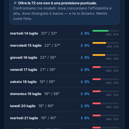
🔎
Oltre le 72 ore non è una previsione puntuale.
Confrontiamo tre modelli: dove concordano l'affidabilità è
alta, dove divergono è bassa — e te lo diciamo. Niente
icone finte.
martedì 14 luglio
20° / 33°
💧 0%
affid. 60%
mercoledì 15 luglio
22° / 37°
💧 0%
affid. 51%
giovedì 16 luglio
22° / 36°
💧 0%
affid. 48%
venerdì 17 luglio
21° / 39°
💧 0%
affid. 30%
sabato 18 luglio
19° / 39°
💧 0%
affid. 30%
domenica 19 luglio
19° / 39°
💧 0%
affid. 30%
lunedì 20 luglio
19° / 40°
💧 0%
affid. 30%
martedì 21 luglio
19° / 40°
💧 6%
affid. 30%