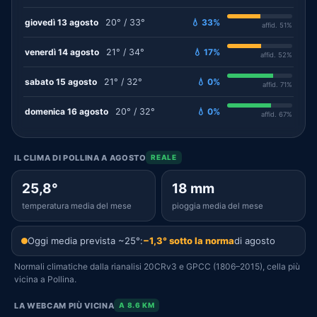
giovedì 13 agosto
20° / 33°
💧 33%
affid. 51%
venerdì 14 agosto
21° / 34°
💧 17%
affid. 52%
sabato 15 agosto
21° / 32°
💧 0%
affid. 71%
domenica 16 agosto
20° / 32°
💧 0%
affid. 67%
IL CLIMA DI POLLINA A AGOSTO
REALE
25,8°
18 mm
temperatura media del mese
pioggia media del mese
Oggi media prevista ~25°:
−1,3° sotto la norma
di agosto
Normali climatiche dalla rianalisi 20CRv3 e GPCC (1806–2015), cella più
vicina a Pollina.
LA WEBCAM PIÙ VICINA
A 8.6 KM