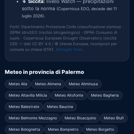
🌵
Siccità:
livello Watch — precipitazioni
sotto la norma
(Copernicus EDO, decade del 11
.
luglio 2026)
Fonti: Dipartimento Protezione Civile (classificazione sismica) ·
ISPRA IdroGEO (rischio idrogeologico) · ISPRA Consumo di
suolo · Copernicus European Drought Observatory (siccità
CDI) — dati CC BY 4.0 / © Unione Europea, ricomposti per
comune su chiave ISTAT.
Dettaglio fonti
.
Meteo in provincia di Palermo
Meteo Alia
Meteo Alimena
Meteo Aliminusa
Meteo Altavilla Milicia
Meteo Altofonte
Meteo Bagheria
Meteo Balestrate
Meteo Baucina
Meteo Belmonte Mezzagno
Meteo Bisacquino
Meteo Blufi
Meteo Bolognetta
Meteo Bompietro
Meteo Borgetto