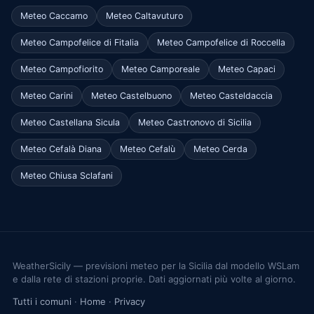
Meteo Caccamo
Meteo Caltavuturo
Meteo Campofelice di Fitalia
Meteo Campofelice di Roccella
Meteo Campofiorito
Meteo Camporeale
Meteo Capaci
Meteo Carini
Meteo Castelbuono
Meteo Casteldaccia
Meteo Castellana Sicula
Meteo Castronovo di Sicilia
Meteo Cefalà Diana
Meteo Cefalù
Meteo Cerda
Meteo Chiusa Sclafani
WeatherSicily — previsioni meteo per la Sicilia dal modello WSLam
e dalla rete di stazioni proprie. Dati aggiornati più volte al giorno.
Tutti i comuni
·
Home
·
Privacy