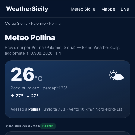
WeatherSicily
Meteo Sicilia
Mappe
Live
Meteo Sicilia
›
Palermo
›
Pollina
Meteo Pollina
Previsioni per Pollina (Palermo, Sicilia) — Blend WeatherSicily,
aggiornate al 07/08/2026 11:41.
26
🌤️
°C
Poco nuvoloso · percepiti 28°
↑ 27° ↓ 22°
Adesso a
Pollina
· umidità 78% · vento 10 km/h Nord-Nord-Est
ORA PER ORA · 24H
BLEND