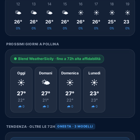
12
13
14
15
16
17
18
19
🌤️
🌤️
🌤️
🌤️
☀️
☀️
☀️
☀️
26°
26°
26°
26°
26°
26°
25°
23°
0%
0%
0%
0%
0%
0%
0%
0%
PROSSIMI GIORNI A POLLINA
● Blend WeatherSicily · fino a 72h alta affidabilità
Oggi
Domani
Domenica
Lunedì
☀️
🌤️
☀️
☀️
27°
27°
27°
23°
22°
21°
22°
23°
🌧️ 0
🌧️ 0
🌧️ 0
🌧️ 0
TENDENZA · OLTRE LE 72H
ONESTA · 3 MODELLI