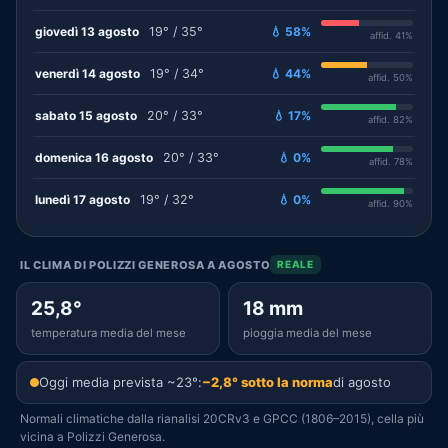
giovedì 13 agosto
19° / 35°
💧 58%
affid. 41%
venerdì 14 agosto
19° / 34°
💧 44%
affid. 50%
sabato 15 agosto
20° / 33°
💧 17%
affid. 82%
domenica 16 agosto
20° / 33°
💧 0%
affid. 78%
lunedì 17 agosto
19° / 32°
💧 0%
affid. 90%
IL CLIMA DI POLIZZI GENEROSA A AGOSTO
REALE
25,8°
18 mm
temperatura media del mese
pioggia media del mese
Oggi media prevista ~23°:
−2,8° sotto la norma
di agosto
Normali climatiche dalla rianalisi 20CRv3 e GPCC (1806–2015), cella più
vicina a Polizzi Generosa.