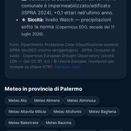
comunale è impermeabilizzato/edificato
(ISPRA 2024), +0,1 ettari nell'ultimo anno.
🌵
Siccità:
livello Watch — precipitazioni
sotto la norma
(Copernicus EDO, decade del 11
.
luglio 2026)
Fonti: Dipartimento Protezione Civile (classificazione sismica) ·
ISPRA IdroGEO (rischio idrogeologico) · ISPRA Consumo di
suolo · Copernicus European Drought Observatory (siccità
CDI) — dati CC BY 4.0 / © Unione Europea, ricomposti per
comune su chiave ISTAT.
Dettaglio fonti
.
Meteo in provincia di Palermo
Meteo Alia
Meteo Alimena
Meteo Aliminusa
Meteo Altavilla Milicia
Meteo Altofonte
Meteo Bagheria
Meteo Balestrate
Meteo Baucina