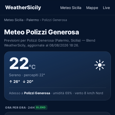
WeatherSicily
Meteo Sicilia
Mappe
Live
Meteo Sicilia
›
Palermo
›
Polizzi Generosa
Meteo Polizzi Generosa
Previsioni per Polizzi Generosa (Palermo, Sicilia) — Blend
WeatherSicily, aggiornate al 08/08/2026 18:26.
22
☀️
°C
Sereno · percepiti 22°
↑ 26° ↓ 20°
Adesso a
Polizzi Generosa
· umidità 69% · vento 8 km/h Nord
ORA PER ORA · 24H
BLEND