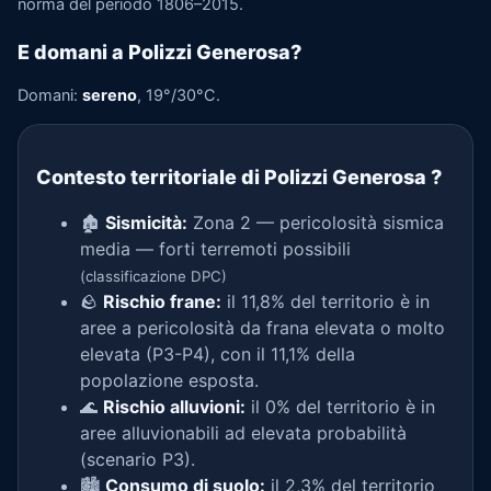
norma del periodo 1806–2015.
E domani a Polizzi Generosa?
Domani:
sereno
, 19°/30°C.
Contesto territoriale di Polizzi Generosa
?
🏚️
Sismicità:
Zona 2 — pericolosità sismica
media — forti terremoti possibili
(classificazione DPC)
🪨
Rischio frane:
il 11,8% del territorio è in
aree a pericolosità da frana elevata o molto
elevata (P3-P4), con il 11,1% della
popolazione esposta.
🌊
Rischio alluvioni:
il 0% del territorio è in
aree alluvionabili ad elevata probabilità
(scenario P3).
🏙️
Consumo di suolo:
il 2,3% del territorio