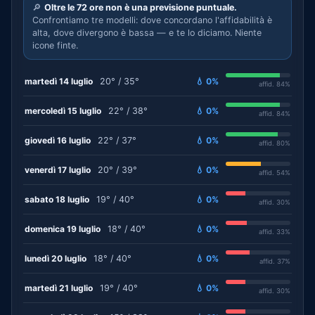
🔎
Oltre le 72 ore non è una previsione puntuale.
Confrontiamo tre modelli: dove concordano l'affidabilità è
alta, dove divergono è bassa — e te lo diciamo. Niente
icone finte.
martedì 14 luglio
20° / 35°
💧 0%
affid. 84%
mercoledì 15 luglio
22° / 38°
💧 0%
affid. 84%
giovedì 16 luglio
22° / 37°
💧 0%
affid. 80%
venerdì 17 luglio
20° / 39°
💧 0%
affid. 54%
sabato 18 luglio
19° / 40°
💧 0%
affid. 30%
domenica 19 luglio
18° / 40°
💧 0%
affid. 33%
lunedì 20 luglio
18° / 40°
💧 0%
affid. 37%
martedì 21 luglio
19° / 40°
💧 0%
affid. 30%