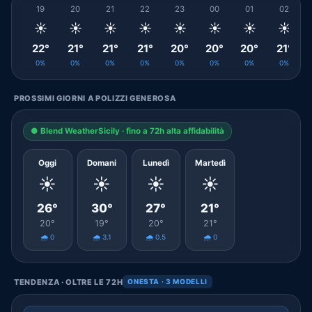
19
20
21
22
23
00
01
02
☀️
☀️
☀️
☀️
☀️
☀️
☀️
☀️
22°
21°
21°
21°
20°
20°
20°
21°
0%
0%
0%
0%
0%
0%
0%
0%
PROSSIMI GIORNI A POLIZZI GENEROSA
● Blend WeatherSicily · fino a 72h alta affidabilità
Oggi
Domani
Lunedì
Martedì
☀️
☀️
☀️
☀️
26°
30°
27°
21°
20°
19°
20°
21°
🌧️ 0
🌧️ 3.1
🌧️ 0.5
🌧️ 0
TENDENZA · OLTRE LE 72H
ONESTA · 3 MODELLI