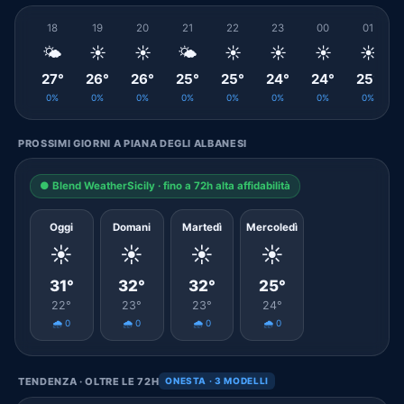
18
19
20
21
22
23
00
01
🌤️
☀️
☀️
🌤️
☀️
☀️
☀️
☀️
27°
26°
26°
25°
25°
24°
24°
25°
0%
0%
0%
0%
0%
0%
0%
0%
PROSSIMI GIORNI A PIANA DEGLI ALBANESI
● Blend WeatherSicily · fino a 72h alta affidabilità
Oggi
Domani
Martedì
Mercoledì
☀️
☀️
☀️
☀️
31°
32°
32°
25°
22°
23°
23°
24°
🌧️ 0
🌧️ 0
🌧️ 0
🌧️ 0
TENDENZA · OLTRE LE 72H
ONESTA · 3 MODELLI