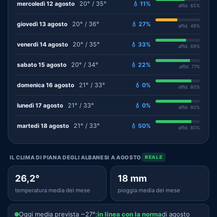
mercoledì 12 agosto
20° / 35°
💧 11%
affid. 65%
giovedì 13 agosto
20° / 36°
💧 27%
affid. 49%
venerdì 14 agosto
20° / 35°
💧 33%
affid. 69%
sabato 15 agosto
20° / 34°
💧 22%
affid. 77%
domenica 16 agosto
21° / 33°
💧 0%
affid. 80%
lunedì 17 agosto
21° / 33°
💧 0%
affid. 80%
martedì 18 agosto
21° / 33°
💧 50%
affid. 80%
IL CLIMA DI PIANA DEGLI ALBANESI A AGOSTO
REALE
26,2°
18 mm
temperatura media del mese
pioggia media del mese
Oggi media prevista ~27°:
in linea con la norma
di agosto