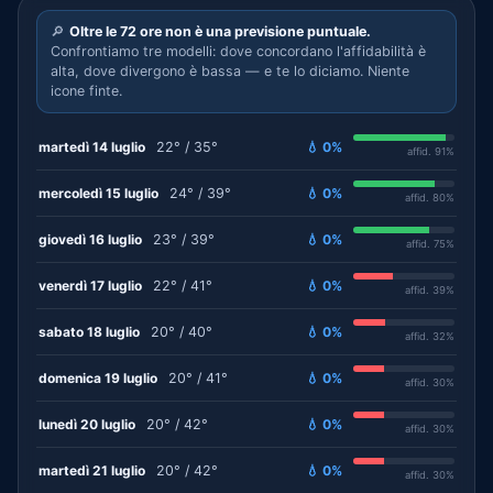
🔎
Oltre le 72 ore non è una previsione puntuale.
Confrontiamo tre modelli: dove concordano l'affidabilità è
alta, dove divergono è bassa — e te lo diciamo. Niente
icone finte.
martedì 14 luglio
22° / 35°
💧 0%
affid. 91%
mercoledì 15 luglio
24° / 39°
💧 0%
affid. 80%
giovedì 16 luglio
23° / 39°
💧 0%
affid. 75%
venerdì 17 luglio
22° / 41°
💧 0%
affid. 39%
sabato 18 luglio
20° / 40°
💧 0%
affid. 32%
domenica 19 luglio
20° / 41°
💧 0%
affid. 30%
lunedì 20 luglio
20° / 42°
💧 0%
affid. 30%
martedì 21 luglio
20° / 42°
💧 0%
affid. 30%