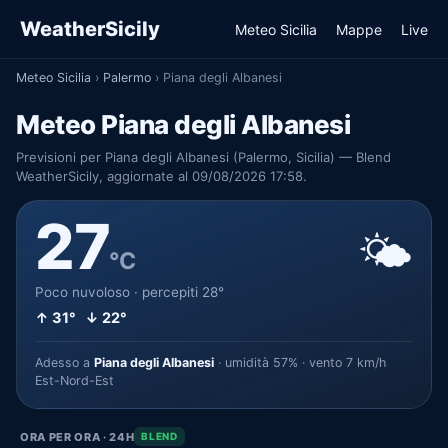
WeatherSicily
Meteo Sicilia
Mappe
Live
Meteo Sicilia
›
Palermo
›
Piana degli Albanesi
Meteo Piana degli Albanesi
Previsioni per Piana degli Albanesi (Palermo, Sicilia) — Blend
WeatherSicily, aggiornate al 09/08/2026 17:58.
27
🌤️
°C
Poco nuvoloso · percepiti 28°
↑ 31° ↓ 22°
Adesso a
Piana degli Albanesi
· umidità 57% · vento 7 km/h
Est-Nord-Est
ORA PER ORA · 24H
BLEND