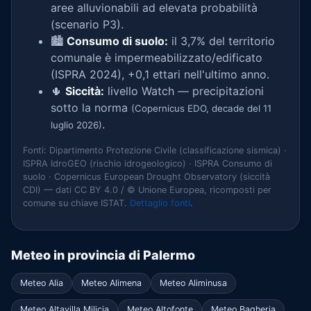
aree alluvionabili ad elevata probabilità
(scenario P3).
🏙️
Consumo di suolo:
il 3,7% del territorio
comunale è impermeabilizzato/edificato
(ISPRA 2024), +0,1 ettari nell'ultimo anno.
🌵
Siccità:
livello Watch — precipitazioni
sotto la norma
(Copernicus EDO, decade del 11
.
luglio 2026)
Fonti: Dipartimento Protezione Civile (classificazione sismica) ·
ISPRA IdroGEO (rischio idrogeologico) · ISPRA Consumo di
suolo · Copernicus European Drought Observatory (siccità
CDI) — dati CC BY 4.0 / © Unione Europea, ricomposti per
comune su chiave ISTAT.
Dettaglio fonti
.
Meteo in provincia di Palermo
Meteo Alia
Meteo Alimena
Meteo Aliminusa
Meteo Altavilla Milicia
Meteo Altofonte
Meteo Bagheria