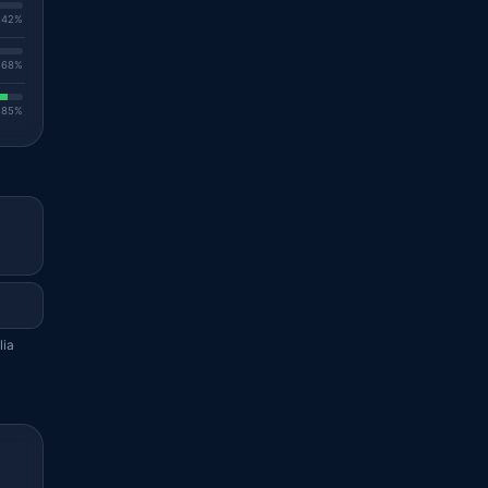
. 42%
. 68%
. 85%
lia