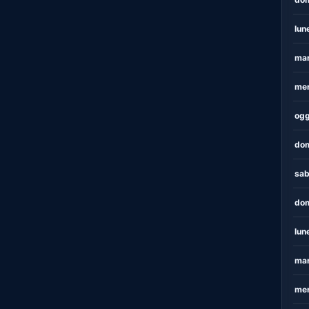
lun
mar
mer
ogg
dom
sab
dom
lun
mar
mer