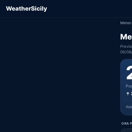
WeatherSicily
Meteo 
Met
Previs
06/08
Poc
↑ 
Ad
ORA P