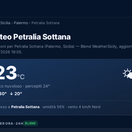
Sicilia
›
Palermo
›
Petralia Sottana
eo Petralia Sottana
ioni per Petralia Sottana (Palermo, Sicilia) — Blend WeatherSicily, aggior
/2026 19:05.
23

°C
o nuvoloso · percepiti 24°
30° ↓ 20°
esso a
Petralia Sottana
· umidità 56% · vento 4 km/h Nord
ER ORA · 24H
BLEND