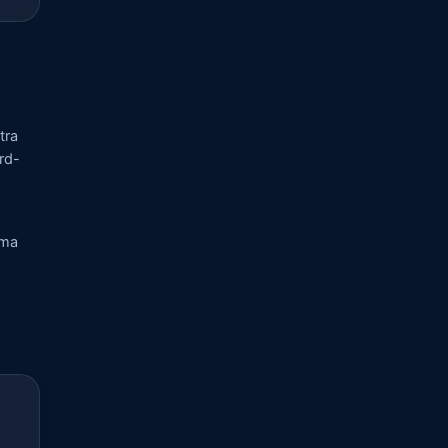
tra
rd-
rma