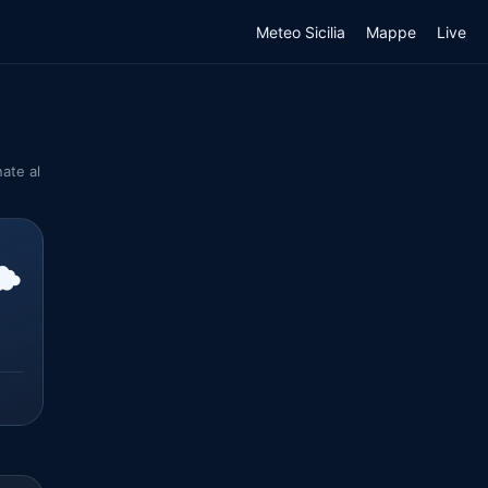
Meteo Sicilia
Mappe
Live
nate al
️