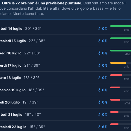

Oltre le 72 ore non è una previsione puntuale.
Confrontiamo tre modelli:
ove concordano l'affidabilità è alta, dove divergono è bassa — e te lo
iciamo. Niente icone finte.
tedì 14 luglio
20° / 36°
💧 0%
affid
coledì 15 luglio
22° / 38°
💧 0%
affid
vedì 16 luglio
22° / 38°
💧 0%
affid
erdì 17 luglio
21° / 39°
💧 0%
affid
ato 18 luglio
18° / 39°
💧 0%
affid
enica 19 luglio
18° / 39°
💧 0%
affid
edì 20 luglio
19° / 39°
💧 0%
affid
tedì 21 luglio
19° / 40°
💧 0%
affid
coledì 22 luglio
15° / 39°
💧 6%
affid