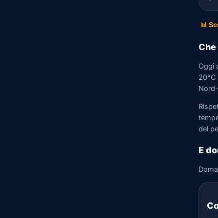
📊 Sc
Che 
Oggi 
20°C 
Nord-E
Rispet
tempe
del p
E do
Doma
Co