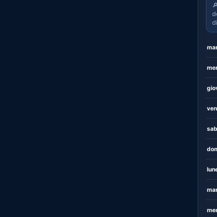

d
d
mar
mer
gio
ven
sab
dom
lun
mar
mer