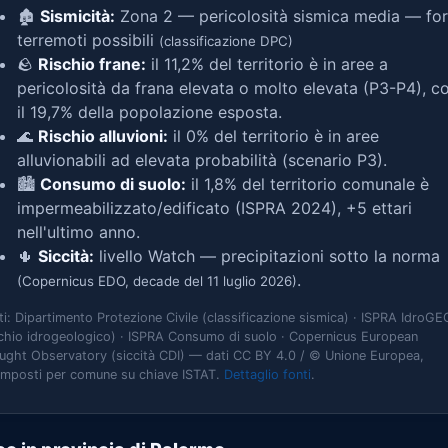
🏚️
Sismicità:
Zona 2 — pericolosità sismica media — for
terremoti possibili
(classificazione DPC)
🪨
Rischio frane:
il 11,2% del territorio è in aree a
pericolosità da frana elevata o molto elevata (P3-P4), c
il 19,7% della popolazione esposta.
🌊
Rischio alluvioni:
il 0% del territorio è in aree
alluvionabili ad elevata probabilità (scenario P3).
🏙️
Consumo di suolo:
il 1,8% del territorio comunale è
impermeabilizzato/edificato (ISPRA 2024), +5 ettari
nell'ultimo anno.
🌵
Siccità:
livello Watch — precipitazioni sotto la norma
.
(Copernicus EDO, decade del 11 luglio 2026)
ti: Dipartimento Protezione Civile (classificazione sismica) · ISPRA IdroGE
schio idrogeologico) · ISPRA Consumo di suolo · Copernicus European
ught Observatory (siccità CDI) — dati CC BY 4.0 / © Unione Europea,
omposti per comune su chiave ISTAT.
Dettaglio fonti
.