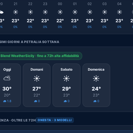
20
21
22
23
00
01
02
03
04
️
☀️
☀️
☀️
☀️
☀️
☀️
☀️
☀️
3°
23°
22°
23°
22°
23°
23°
23°
23°
2
0%
0%
0%
0%
0%
0%
0%
0%
0%
IMI GIORNI A PETRALIA SOTTANA
Blend WeatherSicily · fino a 72h alta affidabilità
Oggi
Domani
Sabato
Domenica
⛅
☀️
☀️
☀️
30°
27°
29°
24°
20°
22°
23°
23°
🌧️ 1.8
🌧️ 0
🌧️ 0
🌧️ 0
NZA · OLTRE LE 72H
ONESTA · 3 MODELLI