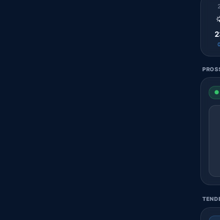

2
PROSS
● 
TENDE