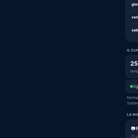
gio
ven
sab
IL CL
25
temp
Og
Normal
Sottan
LA WE
📷 
⚪ of