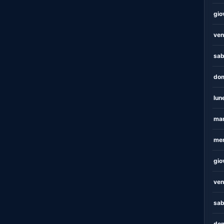
gio
ven
sab
dom
lun
mar
mer
gio
ven
sab
dom