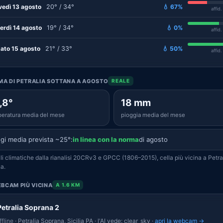
vedì 13 agosto
20° / 34°
💧 67%
affid
erdì 14 agosto
19° / 34°
💧 0%
affid
ato 15 agosto
21° / 33°
💧 50%
affid
IMA DI PETRALIA SOTTANA A AGOSTO
REALE
,8°
18 mm
eratura media del mese
pioggia media del mese
gi media prevista ~25°:
in linea con la norma
di agosto
i climatiche dalla rianalisi 20CRv3 e GPCC (1806–2015), cella più vicina a Petra
a.
BCAM PIÙ VICINA
A 1.6 KM
Petralia Soprana 2
fline
· Petralia Soprana, Sicilia PA · l'AI vede: clear_sky ·
apri la webcam →