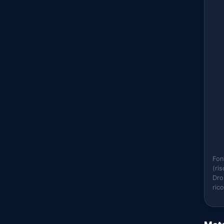
Fon
(ri
Dro
ric