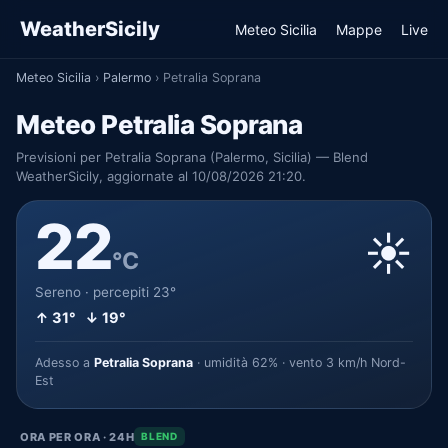
WeatherSicily
Meteo Sicilia
Mappe
Live
Meteo Sicilia
›
Palermo
›
Petralia Soprana
Meteo Petralia Soprana
Previsioni per Petralia Soprana (Palermo, Sicilia) — Blend
WeatherSicily, aggiornate al 10/08/2026 21:20.
22
☀️
°C
Sereno · percepiti 23°
↑ 31° ↓ 19°
Adesso a
Petralia Soprana
· umidità 62% · vento 3 km/h Nord-
Est
ORA PER ORA · 24H
BLEND