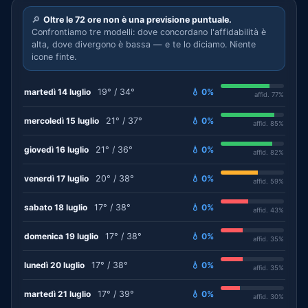
🔎
Oltre le 72 ore non è una previsione puntuale.
Confrontiamo tre modelli: dove concordano l'affidabilità è
alta, dove divergono è bassa — e te lo diciamo. Niente
icone finte.
martedì 14 luglio
19° / 34°
💧 0%
affid. 77%
mercoledì 15 luglio
21° / 37°
💧 0%
affid. 85%
giovedì 16 luglio
21° / 36°
💧 0%
affid. 82%
venerdì 17 luglio
20° / 38°
💧 0%
affid. 59%
sabato 18 luglio
17° / 38°
💧 0%
affid. 43%
domenica 19 luglio
17° / 38°
💧 0%
affid. 35%
lunedì 20 luglio
17° / 38°
💧 0%
affid. 35%
martedì 21 luglio
17° / 39°
💧 0%
affid. 30%