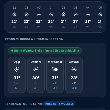
22
23
00
01
02
03
04
05
☀️
☀️
☀️
☀️
☀️
☀️
☀️
☀️
22°
22°
22°
22°
21°
21°
21°
21°
0%
0%
0%
0%
0%
0%
0%
0%
PROSSIMI GIORNI A PETRALIA SOPRANA
● Blend WeatherSicily · fino a 72h alta affidabilità
Oggi
Domani
Mercoledì
Giovedì
☀️
☀️
🌤️
☀️
31°
30°
31°
23°
19°
21°
21°
21°
🌧️ 0
🌧️ 0
🌧️ 0
🌧️ 0
TENDENZA · OLTRE LE 72H
ONESTA · 3 MODELLI