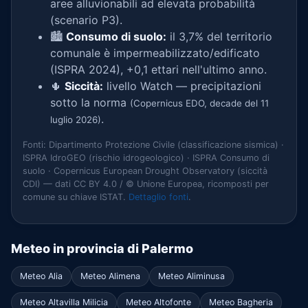
aree alluvionabili ad elevata probabilità
(scenario P3).
🏙️
Consumo di suolo:
il 3,7% del territorio
comunale è impermeabilizzato/edificato
(ISPRA 2024), +0,1 ettari nell'ultimo anno.
🌵
Siccità:
livello Watch — precipitazioni
sotto la norma
(Copernicus EDO, decade del 11
.
luglio 2026)
Fonti: Dipartimento Protezione Civile (classificazione sismica) ·
ISPRA IdroGEO (rischio idrogeologico) · ISPRA Consumo di
suolo · Copernicus European Drought Observatory (siccità
CDI) — dati CC BY 4.0 / © Unione Europea, ricomposti per
comune su chiave ISTAT.
Dettaglio fonti
.
Meteo in provincia di Palermo
Meteo Alia
Meteo Alimena
Meteo Aliminusa
Meteo Altavilla Milicia
Meteo Altofonte
Meteo Bagheria