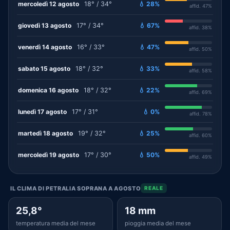
mercoledì 12 agosto
18° / 34°
💧 28%
affid. 47%
giovedì 13 agosto
17° / 34°
💧 67%
affid. 38%
venerdì 14 agosto
16° / 33°
💧 47%
affid. 50%
sabato 15 agosto
18° / 32°
💧 33%
affid. 58%
domenica 16 agosto
18° / 32°
💧 22%
affid. 69%
lunedì 17 agosto
17° / 31°
💧 0%
affid. 78%
martedì 18 agosto
19° / 32°
💧 25%
affid. 60%
mercoledì 19 agosto
17° / 30°
💧 50%
affid. 49%
IL CLIMA DI PETRALIA SOPRANA A AGOSTO
REALE
25,8°
18 mm
temperatura media del mese
pioggia media del mese