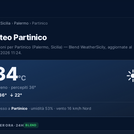
Sicilia
›
Palermo
›
Partinico
eo Partinico
ioni per Partinico (Palermo, Sicilia) — Blend WeatherSicily, aggiornate al
2026 11:24.
34
☀
°C
eno · percepiti 36°
36° ↓ 22°
esso a
Partinico
· umidità 53% · vento 16 km/h Nord
ER ORA · 24H
BLEND