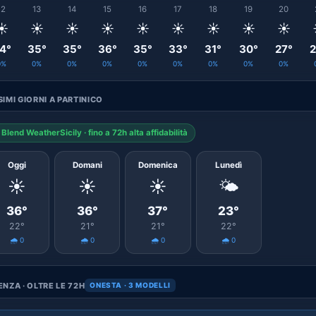
12
13
14
15
16
17
18
19
20
☀️
☀️
☀️
☀️
☀️
☀️
☀️
☀️
☀️
4°
35°
35°
36°
35°
33°
31°
30°
27°
2
0%
0%
0%
0%
0%
0%
0%
0%
0%
IMI GIORNI A PARTINICO
Blend WeatherSicily · fino a 72h alta affidabilità
Oggi
Domani
Domenica
Lunedì
☀️
☀️
☀️
🌤️
36°
36°
37°
23°
22°
21°
21°
22°
🌧️ 0
🌧️ 0
🌧️ 0
🌧️ 0
NZA · OLTRE LE 72H
ONESTA · 3 MODELLI