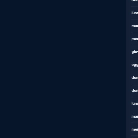
lun
mar
mer
gio
ogg
dom
dom
lun
mar
mer