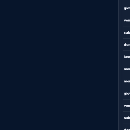
gio
ven
sab
dom
lun
mar
mer
gio
ven
sab
dom