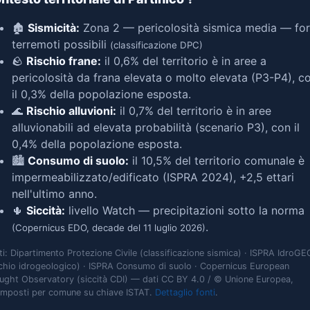
🏚️
Sismicità:
Zona 2 — pericolosità sismica media — for
terremoti possibili
(classificazione DPC)
🪨
Rischio frane:
il 0,6% del territorio è in aree a
pericolosità da frana elevata o molto elevata (P3-P4), c
il 0,3% della popolazione esposta.
🌊
Rischio alluvioni:
il 0,7% del territorio è in aree
alluvionabili ad elevata probabilità (scenario P3), con il
0,4% della popolazione esposta.
🏙️
Consumo di suolo:
il 10,5% del territorio comunale è
impermeabilizzato/edificato (ISPRA 2024), +2,5 ettari
nell'ultimo anno.
🌵
Siccità:
livello Watch — precipitazioni sotto la norma
.
(Copernicus EDO, decade del 11 luglio 2026)
ti: Dipartimento Protezione Civile (classificazione sismica) · ISPRA IdroGE
schio idrogeologico) · ISPRA Consumo di suolo · Copernicus European
ught Observatory (siccità CDI) — dati CC BY 4.0 / © Unione Europea,
omposti per comune su chiave ISTAT.
Dettaglio fonti
.