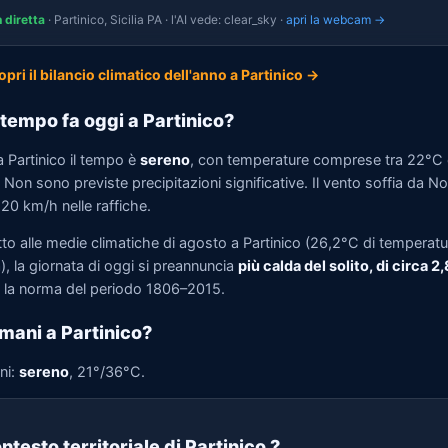
n diretta
· Partinico, Sicilia PA · l'AI vede: clear_sky ·
apri la webcam →
opri il bilancio climatico dell'anno a Partinico →
tempo fa oggi a Partinico?
 Partinico il tempo è
sereno
, con temperature comprese tra 22°C 
Non sono previste precipitazioni significative. Il vento soffia da N
 20 km/h nelle raffiche.
tto alle medie climatiche di agosto a Partinico (26,2°C di temperatu
, la giornata di oggi si preannuncia
più calda del solito, di circa 2
la norma del periodo 1806–2015.
mani a Partinico?
ni:
sereno
, 21°/36°C.
ntesto territoriale di Partinico
?