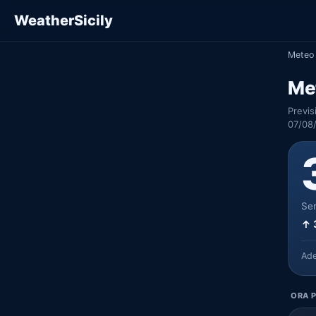
WeatherSicily
Meteo 
Met
Previs
07/08/
Ser
↑ 
Ad
ORA P