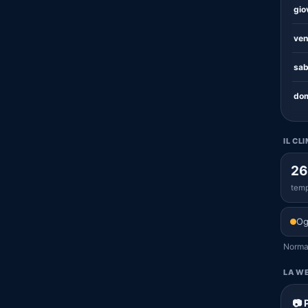
gio
ven
sab
dom
IL CL
26
temp
Og
Normal
LA WE
📷 