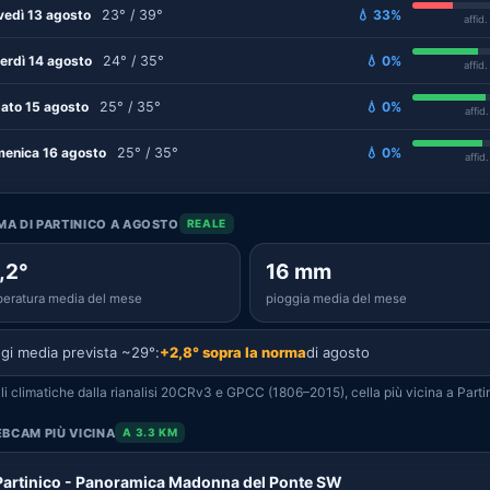
vedì 13 agosto
23° / 39°
💧 33%
affid
erdì 14 agosto
24° / 35°
💧 0%
affid
ato 15 agosto
25° / 35°
💧 0%
affid
enica 16 agosto
25° / 35°
💧 0%
affid
IMA DI PARTINICO A AGOSTO
REALE
,2°
16 mm
eratura media del mese
pioggia media del mese
gi media prevista ~29°:
+2,8° sopra la norma
di agosto
i climatiche dalla rianalisi 20CRv3 e GPCC (1806–2015), cella più vicina a Parti
BCAM PIÙ VICINA
A 3.3 KM
Partinico - Panoramica Madonna del Ponte SW