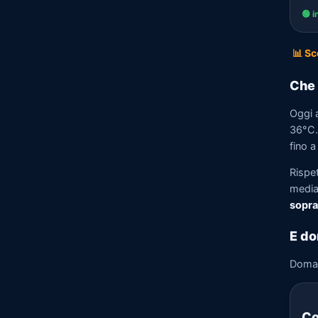
🟢 i
📊 Sc
Che 
Oggi a
36°C. 
fino a
Rispe
media)
sopra
E do
Doma
Co