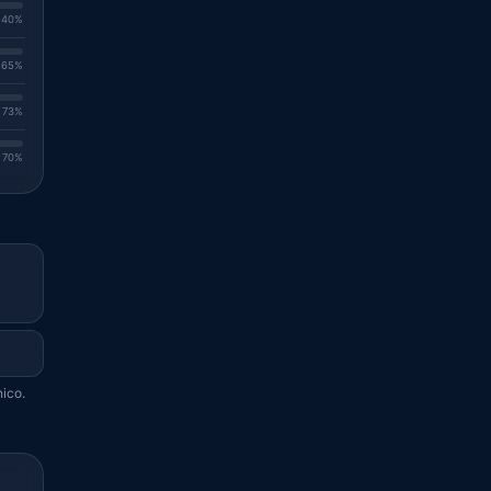
. 40%
. 65%
. 73%
. 70%
nico.