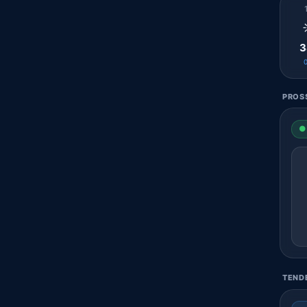
3
PROSS
● 
TENDE