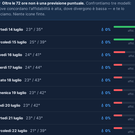

Oltre le 72 ore non è una previsione puntuale.
Confrontiamo tre modelli:
ove concordano l'affidabilità è alta, dove divergono è bassa — e te lo
iciamo. Niente icone finte.
tedì 14 luglio
23° / 35°
💧 0%
affid
coledì 15 luglio
25° / 39°
💧 0%
affid
vedì 16 luglio
24° / 41°
💧 0%
affid
erdì 17 luglio
24° / 44°
💧 0%
affid
ato 18 luglio
23° / 43°
💧 0%
affid
enica 19 luglio
23° / 42°
💧 0%
affid
edì 20 luglio
23° / 42°
💧 0%
affid
tedì 21 luglio
23° / 43°
💧 0%
affid
coledì 22 luglio
21° / 39°
💧 0%
affid