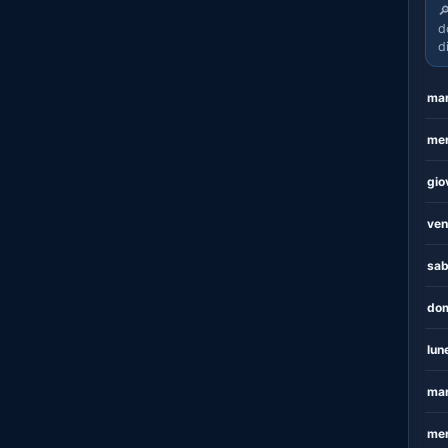

d
d
mar
mer
gio
ven
sab
dom
lun
mar
mer