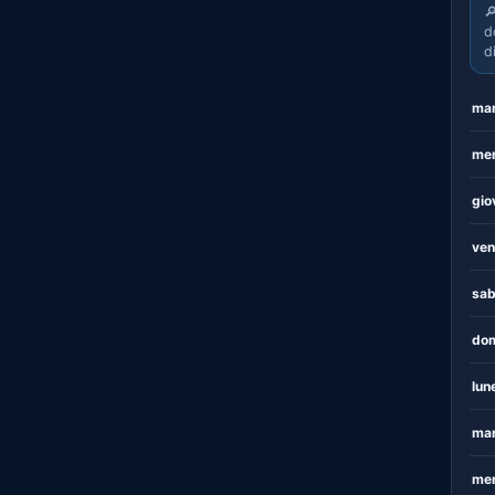

d
d
mar
mer
gio
ven
sab
dom
lun
mar
mer