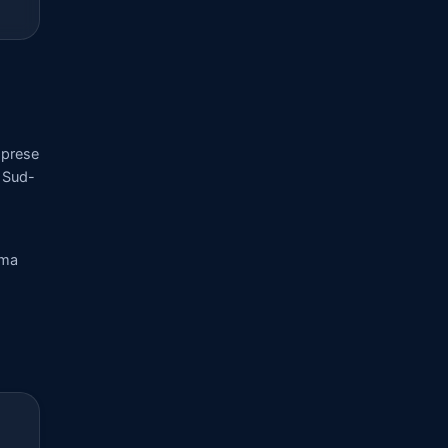
mprese
a Sud-
rma