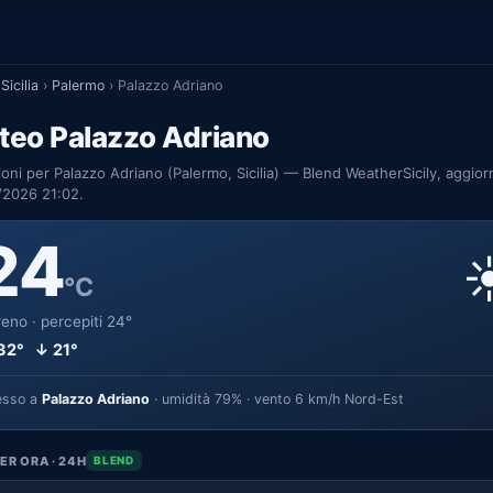
Sicilia
›
Palermo
›
Palazzo Adriano
teo Palazzo Adriano
ioni per Palazzo Adriano (Palermo, Sicilia) — Blend WeatherSicily, aggior
/2026 21:02.
24
☀
°C
eno · percepiti 24°
32° ↓ 21°
esso a
Palazzo Adriano
· umidità 79% · vento 6 km/h Nord-Est
ER ORA · 24H
BLEND