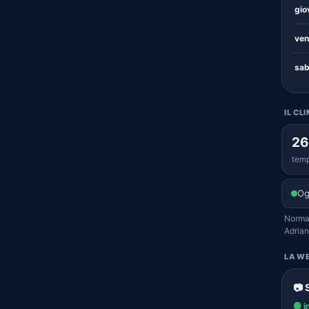
gio
ven
sab
IL CL
26
temp
Og
Normal
Adrian
LA WE
📷 
🟢 i