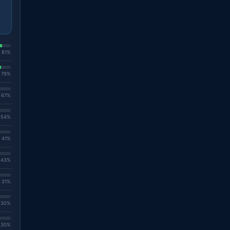
. 81%
. 79%
. 67%
. 54%
. 41%
. 43%
. 31%
. 30%
. 30%