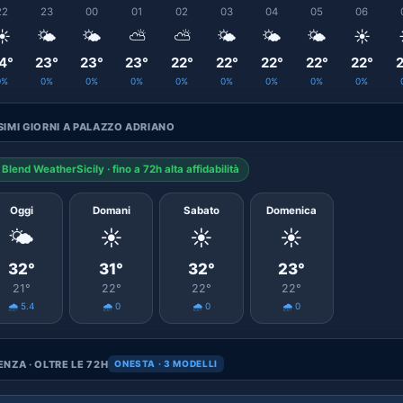
22
23
00
01
02
03
04
05
06
☀️
🌤️
🌤️
⛅
⛅
🌤️
🌤️
🌤️
☀️
4°
23°
23°
23°
22°
22°
22°
22°
22°
2
0%
0%
0%
0%
0%
0%
0%
0%
0%
IMI GIORNI A PALAZZO ADRIANO
Blend WeatherSicily · fino a 72h alta affidabilità
Oggi
Domani
Sabato
Domenica
🌤️
☀️
☀️
☀️
32°
31°
32°
23°
21°
22°
22°
22°
🌧️ 5.4
🌧️ 0
🌧️ 0
🌧️ 0
NZA · OLTRE LE 72H
ONESTA · 3 MODELLI