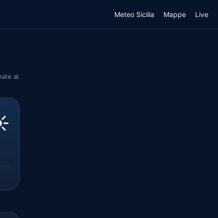
Meteo Sicilia
Mappe
Live
nate al
️