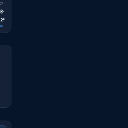
07
08
09
10
11
12
13
14
15
☀️
☀️
☀️
☀️
☀️
☀️
☀️
☀️
🌤️
2°
23°
24°
26°
27°
29°
30°
31°
31°
0%
0%
0%
0%
0%
0%
0%
0%
0%