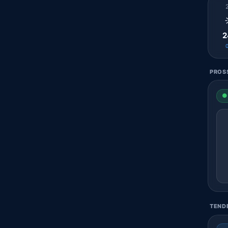
2
PROSS
● 
TENDE