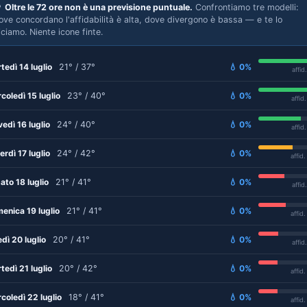

Oltre le 72 ore non è una previsione puntuale.
Confrontiamo tre modelli:
ove concordano l'affidabilità è alta, dove divergono è bassa — e te lo
iciamo. Niente icone finte.
tedì 14 luglio
21° / 37°
💧 0%
affid
coledì 15 luglio
23° / 40°
💧 0%
affid
vedì 16 luglio
24° / 40°
💧 0%
affid
erdì 17 luglio
24° / 42°
💧 0%
affid
ato 18 luglio
21° / 41°
💧 0%
affid
enica 19 luglio
21° / 41°
💧 0%
affid
edì 20 luglio
20° / 41°
💧 0%
affid
tedì 21 luglio
20° / 42°
💧 0%
affid
coledì 22 luglio
18° / 41°
💧 0%
affid