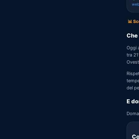
we
📊 Sc
Che 
Oggi 
tra 21
Ovest 
Rispe
tempe
del p
E do
Doma
Co