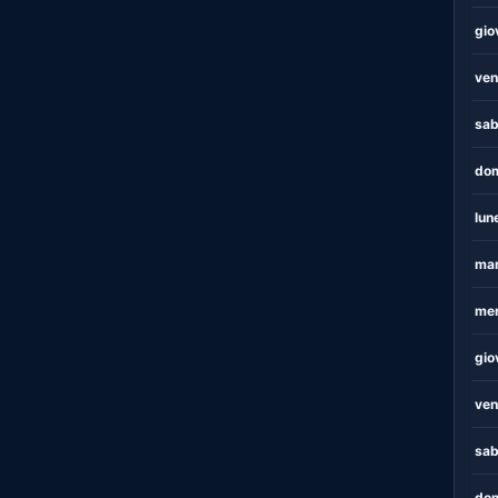
gio
ven
sab
dom
lun
mar
mer
gio
ven
sab
dom