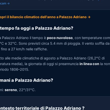
bcam →
opri il bilancio climatico dell'anno a Palazzo Adriano →
tempo fa oggi a Palazzo Adriano?
a Palazzo Adriano il tempo è
poco nuvoloso
, con temperature co
°C e 32°C. Sono previsti circa 5.4 mm di pioggia. Il vento soffia d
fino a 27 km/h nelle raffiche.
tto alle medie climatiche di agosto a Palazzo Adriano (26,2°C di
ratura media), la giornata di oggi si preannuncia
in linea con
la no
eriodo 1806–2015.
mani a Palazzo Adriano?
ni:
sereno
, 22°/31°C.
ntesto territoriale di Palazzo Adriano
?