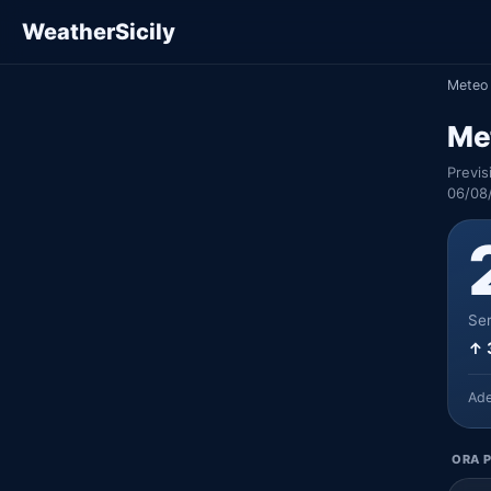
WeatherSicily
Meteo 
Me
Previs
06/08
Ser
↑ 
Ad
ORA P