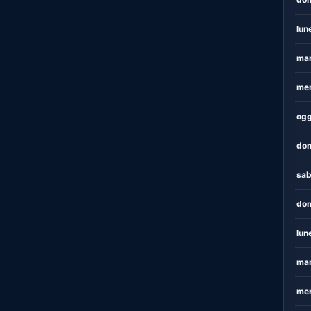
lun
mar
mer
ogg
dom
sab
dom
lun
mar
mer