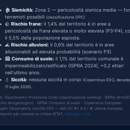
🏚️
Sismicità:
Zona 2 — pericolosità sismica media — for
terremoti possibili
(classificazione DPC)
🪨
Rischio frane:
il 1,4% del territorio è in aree a
pericolosità da frana elevata o molto elevata (P3-P4), c
il 5,5% della popolazione esposta.
🌊
Rischio alluvioni:
il 0,6% del territorio è in aree
alluvionabili ad elevata probabilità (scenario P3).
🏙️
Consumo di suolo:
il 1,1% del territorio comunale è
impermeabilizzato/edificato (ISPRA 2024), +0,2 ettari
nell'ultimo anno.
💧
Siccità:
nessuna siccità in corso
(Copernicus EDO, decade
.
11 luglio 2026)
ti: Dipartimento Protezione Civile (classificazione sismica) · ISPRA IdroGE
schio idrogeologico) · ISPRA Consumo di suolo · Copernicus European
ught Observatory (siccità CDI) — dati CC BY 4.0 / © Unione Europea,
omposti per comune su chiave ISTAT.
Dettaglio fonti
.