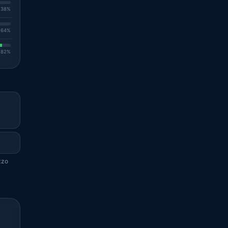
. 38%
. 64%
. 82%
zzo