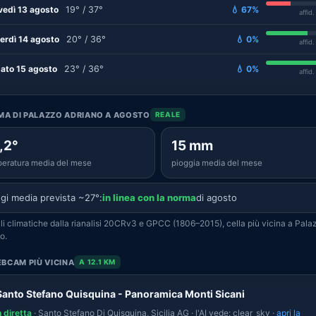
vedì 13 agosto
19° / 37°
💧 67%
affid
erdì 14 agosto
20° / 36°
💧 0%
affid
ato 15 agosto
23° / 36°
💧 0%
affid
IMA DI PALAZZO ADRIANO A AGOSTO
REALE
,2°
15 mm
eratura media del mese
pioggia media del mese
gi media prevista ~27°:
in linea con la norma
di agosto
i climatiche dalla rianalisi 20CRv3 e GPCC (1806–2015), cella più vicina a Pala
o.
BCAM PIÙ VICINA
A 12.1 KM
Santo Stefano Quisquina - Panoramica Monti Sicani
n diretta
· Santo Stefano Di Quisquina, Sicilia AG · l'AI vede: clear_sky ·
apri la