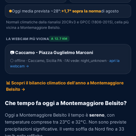
Oggi media prevista ~28°:
+1,7° sopra la norma
di agosto
Normali climatiche dalla rianalisi 20CRv3 e GPCC (1806–2015), cella più
vicina a Montemaggiore Belsito.
LA WEBCAM PIÙ VICINA
A 12.7 KM
📷 Caccamo - Piazza Guglielmo Marconi
⚪ offline
· Caccamo, Sicilia PA · l'AI vede: night_unknown ·
apri la
webcam →
📊 Scopri il bilancio climatico dell'anno a Montemaggiore
Belsito →
Che tempo fa oggi a Montemaggiore Belsito?
Oggi a Montemaggiore Belsito il tempo è
sereno
, con
temperature comprese tra 23°C e 32°C. Non sono previste
precipitazioni significative. Il vento soffia da Nord fino a 33
km/h nelle raffiche.