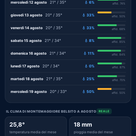
mercoledì 12 agosto
21° / 35°
💧 6%
affid. 74%
giovedì 13 agosto
20° / 35°
💧 33%
affid. 50%
venerdì 14 agosto
20° / 35°
💧 33%
affid. 68%
sabato 15 agosto
21° / 34°
💧 8%
affid. 85%
domenica 16 agosto
21° / 34°
💧 11%
affid. 84%
lunedì 17 agosto
20° / 34°
💧 0%
affid. 87%
martedì 18 agosto
21° / 35°
💧 25%
affid. 70%
mercoledì 19 agosto
20° / 33°
💧 50%
affid. 50%
IL CLIMA DI MONTEMAGGIORE BELSITO A AGOSTO
REALE
25,8°
18 mm
temperatura media del mese
pioggia media del mese