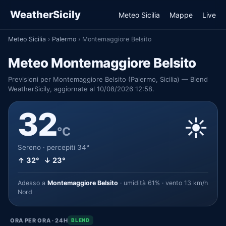
WeatherSicily
Meteo Sicilia
Mappe
Live
Meteo Sicilia
›
Palermo
›
Montemaggiore Belsito
Meteo Montemaggiore Belsito
Previsioni per Montemaggiore Belsito (Palermo, Sicilia) — Blend
WeatherSicily, aggiornate al 10/08/2026 12:58.
32
☀️
°C
Sereno · percepiti 34°
↑ 32° ↓ 23°
Adesso a
Montemaggiore Belsito
· umidità 61% · vento 13 km/h
Nord
ORA PER ORA · 24H
BLEND