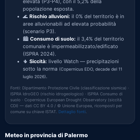
elevata (P3-P4), con il 5,2% della
popolazione esposta.
🌊
Rischio alluvioni:
il 0% del territorio è in
aree alluvionabili ad elevata probabilità
(scenario P3).
🏙️
Consumo di suolo:
il 3,4% del territorio
comunale è impermeabilizzato/edificato
(ISPRA 2024).
🌵
Siccità:
livello Watch — precipitazioni
sotto la norma
(Copernicus EDO, decade del 11
.
luglio 2026)
Fonti: Dipartimento Protezione Civile (classificazione sismica) ·
ISPRA IdroGEO (rischio idrogeologico) · ISPRA Consumo di
suolo · Copernicus European Drought Observatory (siccità
CDI) — dati CC BY 4.0 / © Unione Europea, ricomposti per
comune su chiave ISTAT.
Dettaglio fonti
.
Meteo in provincia di Palermo