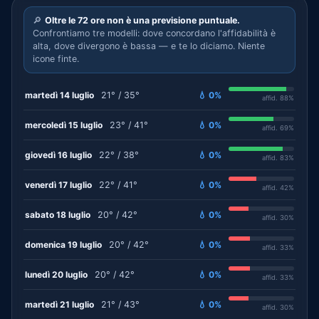
🔎
Oltre le 72 ore non è una previsione puntuale.
Confrontiamo tre modelli: dove concordano l'affidabilità è
alta, dove divergono è bassa — e te lo diciamo. Niente
icone finte.
martedì 14 luglio
21° / 35°
💧 0%
affid. 88%
mercoledì 15 luglio
23° / 41°
💧 0%
affid. 69%
giovedì 16 luglio
22° / 38°
💧 0%
affid. 83%
venerdì 17 luglio
22° / 41°
💧 0%
affid. 42%
sabato 18 luglio
20° / 42°
💧 0%
affid. 30%
domenica 19 luglio
20° / 42°
💧 0%
affid. 33%
lunedì 20 luglio
20° / 42°
💧 0%
affid. 33%
martedì 21 luglio
21° / 43°
💧 0%
affid. 30%