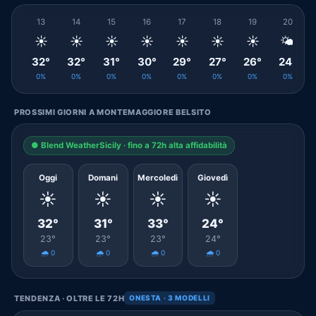
13
14
15
16
17
18
19
20
☀️
☀️
☀️
☀️
☀️
☀️
☀️
🌤️
32°
32°
31°
30°
29°
27°
26°
24°
0%
0%
0%
0%
0%
0%
0%
0%
PROSSIMI GIORNI A MONTEMAGGIORE BELSITO
● Blend WeatherSicily · fino a 72h alta affidabilità
Oggi
Domani
Mercoledì
Giovedì
☀️
☀️
☀️
☀️
32°
31°
33°
24°
23°
23°
23°
24°
🌧️ 0
🌧️ 0
🌧️ 0
🌧️ 0
TENDENZA · OLTRE LE 72H
ONESTA · 3 MODELLI