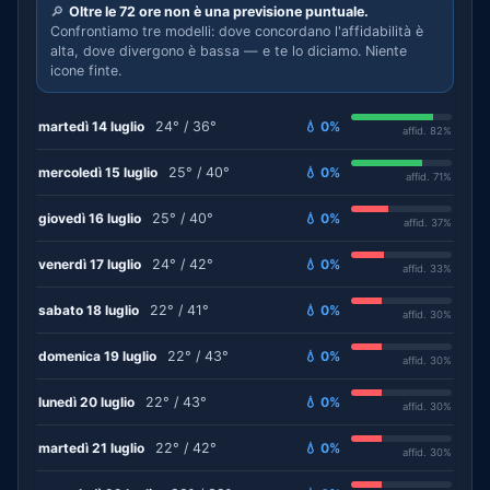
🔎
Oltre le 72 ore non è una previsione puntuale.
Confrontiamo tre modelli: dove concordano l'affidabilità è
alta, dove divergono è bassa — e te lo diciamo. Niente
icone finte.
martedì 14 luglio
24° / 36°
💧 0%
affid. 82%
mercoledì 15 luglio
25° / 40°
💧 0%
affid. 71%
giovedì 16 luglio
25° / 40°
💧 0%
affid. 37%
venerdì 17 luglio
24° / 42°
💧 0%
affid. 33%
sabato 18 luglio
22° / 41°
💧 0%
affid. 30%
domenica 19 luglio
22° / 43°
💧 0%
affid. 30%
lunedì 20 luglio
22° / 43°
💧 0%
affid. 30%
martedì 21 luglio
22° / 42°
💧 0%
affid. 30%