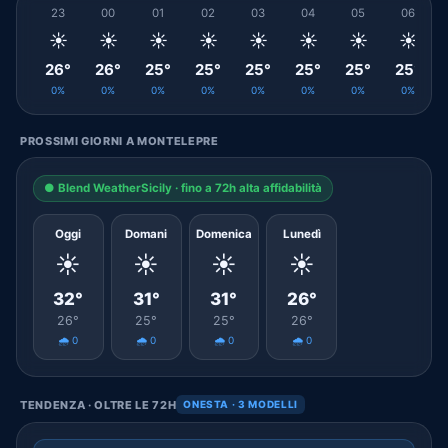
23
00
01
02
03
04
05
06
☀️
☀️
☀️
☀️
☀️
☀️
☀️
☀️
26°
26°
25°
25°
25°
25°
25°
25°
0%
0%
0%
0%
0%
0%
0%
0%
PROSSIMI GIORNI A MONTELEPRE
● Blend WeatherSicily · fino a 72h alta affidabilità
Oggi
Domani
Domenica
Lunedì
☀️
☀️
☀️
☀️
32°
31°
31°
26°
26°
25°
25°
26°
🌧️ 0
🌧️ 0
🌧️ 0
🌧️ 0
TENDENZA · OLTRE LE 72H
ONESTA · 3 MODELLI