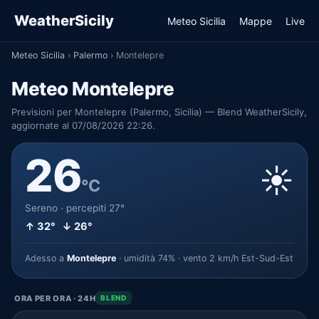
WeatherSicily
Meteo Sicilia
Mappe
Live
Meteo Sicilia
›
Palermo
›
Montelepre
Meteo Montelepre
Previsioni per Montelepre (Palermo, Sicilia) — Blend WeatherSicily,
aggiornate al 07/08/2026 22:26.
26
☀️
°C
Sereno · percepiti 27°
↑ 32° ↓ 26°
Adesso a
Montelepre
· umidità 74% · vento 2 km/h Est-Sud-Est
ORA PER ORA · 24H
BLEND