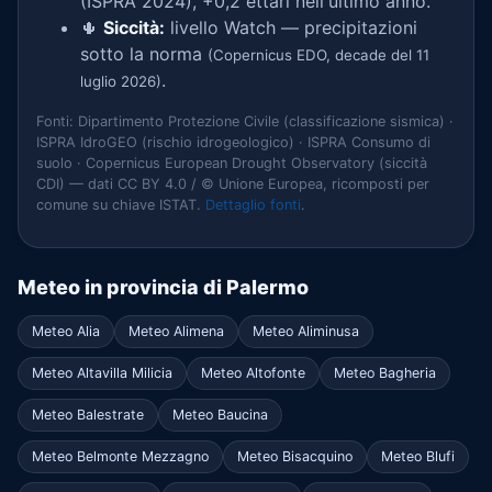
(ISPRA 2024), +0,2 ettari nell'ultimo anno.
🌵
Siccità:
livello Watch — precipitazioni
sotto la norma
(Copernicus EDO, decade del 11
.
luglio 2026)
Fonti: Dipartimento Protezione Civile (classificazione sismica) ·
ISPRA IdroGEO (rischio idrogeologico) · ISPRA Consumo di
suolo · Copernicus European Drought Observatory (siccità
CDI) — dati CC BY 4.0 / © Unione Europea, ricomposti per
comune su chiave ISTAT.
Dettaglio fonti
.
Meteo in provincia di Palermo
Meteo Alia
Meteo Alimena
Meteo Aliminusa
Meteo Altavilla Milicia
Meteo Altofonte
Meteo Bagheria
Meteo Balestrate
Meteo Baucina
Meteo Belmonte Mezzagno
Meteo Bisacquino
Meteo Blufi