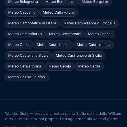
Meteo Bolognetta
Meteo Bompietro
Meteo Borgetto
Meteo Caccamo
Meteo Caltavuturo
Meteo Campofelice di Fitalia
Meteo Campofelice di Roccella
Meteo Campofiorito
Meteo Camporeale
Meteo Capaci
Meteo Carini
Meteo Castelbuono
Meteo Casteldaccia
Meteo Castellana Sicula
Meteo Castronovo di Sicilia
Meteo Cefalà Diana
Meteo Cefalù
Meteo Cerda
Meteo Chiusa Sclafani
WeatherSicily — previsioni meteo per la Sicilia dal modello WSLam
e dalla rete di stazioni proprie. Dati aggiornati più volte al giorno.