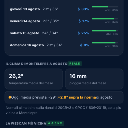
giovedì 13 agosto
23° / 36°
💧 33%
affid. 63%
venerdì 14 agosto
23° / 35°
💧 17%
affid. 84%
sabato 15 agosto
24° / 34°
💧 25%
affid. 91%
domenica 16 agosto
23° / 34°
💧 0%
affid. 90%
IL CLIMA DI MONTELEPRE A AGOSTO
REALE
26,2°
16 mm
temperatura media del mese
pioggia media del mese
Oggi media prevista ~29°:
+2,8° sopra la norma
di agosto
Normali climatiche dalla rianalisi 20CRv3 e GPCC (1806–2015), cella più
vicina a Montelepre.
LA WEBCAM PIÙ VICINA
A 4.3 KM