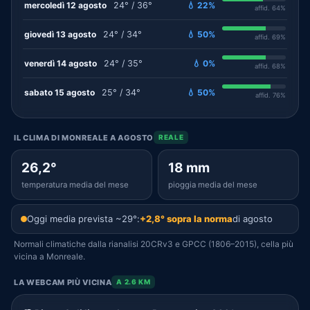
mercoledì 12 agosto
24° / 36°
💧 22%
affid. 64%
giovedì 13 agosto
24° / 34°
💧 50%
affid. 69%
venerdì 14 agosto
24° / 35°
💧 0%
affid. 68%
sabato 15 agosto
25° / 34°
💧 50%
affid. 76%
IL CLIMA DI MONREALE A AGOSTO
REALE
26,2°
18 mm
temperatura media del mese
pioggia media del mese
Oggi media prevista ~29°:
+2,8° sopra la norma
di agosto
Normali climatiche dalla rianalisi 20CRv3 e GPCC (1806–2015), cella più
vicina a Monreale.
LA WEBCAM PIÙ VICINA
A 2.6 KM