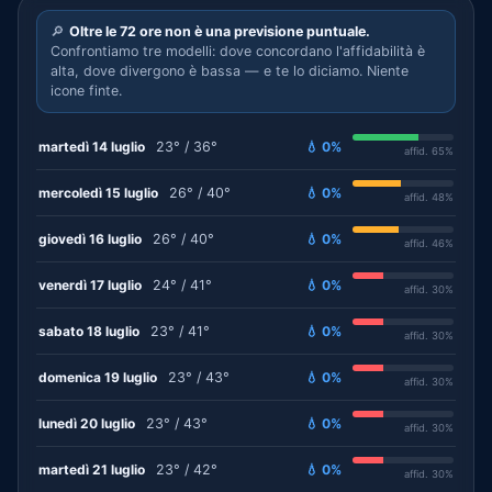
🔎
Oltre le 72 ore non è una previsione puntuale.
Confrontiamo tre modelli: dove concordano l'affidabilità è
alta, dove divergono è bassa — e te lo diciamo. Niente
icone finte.
martedì 14 luglio
23° / 36°
💧 0%
affid. 65%
mercoledì 15 luglio
26° / 40°
💧 0%
affid. 48%
giovedì 16 luglio
26° / 40°
💧 0%
affid. 46%
venerdì 17 luglio
24° / 41°
💧 0%
affid. 30%
sabato 18 luglio
23° / 41°
💧 0%
affid. 30%
domenica 19 luglio
23° / 43°
💧 0%
affid. 30%
lunedì 20 luglio
23° / 43°
💧 0%
affid. 30%
martedì 21 luglio
23° / 42°
💧 0%
affid. 30%