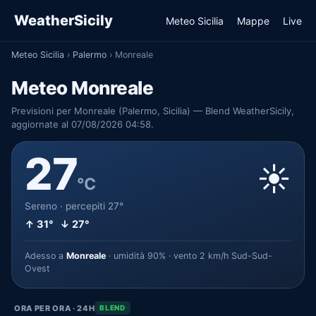
WeatherSicily
Meteo Sicilia
Mappe
Live
Meteo Sicilia
›
Palermo
›
Monreale
Meteo Monreale
Previsioni per Monreale (Palermo, Sicilia) — Blend WeatherSicily,
aggiornate al 07/08/2026 04:58.
27
☀️
°C
Sereno · percepiti 27°
↑ 31° ↓ 27°
Adesso a
Monreale
· umidità 90% · vento 2 km/h Sud-Sud-
Ovest
ORA PER ORA · 24H
BLEND