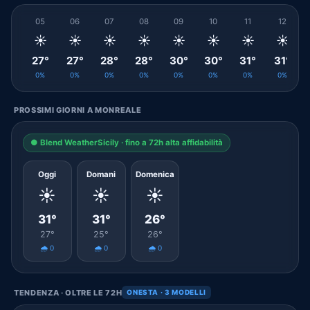
05
06
07
08
09
10
11
12
☀️
☀️
☀️
☀️
☀️
☀️
☀️
☀️
27°
27°
28°
28°
30°
30°
31°
31°
0%
0%
0%
0%
0%
0%
0%
0%
PROSSIMI GIORNI A MONREALE
● Blend WeatherSicily · fino a 72h alta affidabilità
Oggi
Domani
Domenica
☀️
☀️
☀️
31°
31°
26°
27°
25°
26°
🌧️ 0
🌧️ 0
🌧️ 0
TENDENZA · OLTRE LE 72H
ONESTA · 3 MODELLI