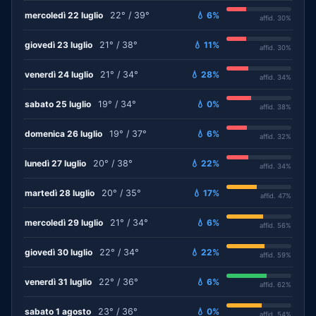
mercoledì 22 luglio
22° / 39°
💧 6%
affid. 30%
giovedì 23 luglio
21° / 38°
💧 11%
affid. 30%
venerdì 24 luglio
21° / 34°
💧 28%
affid. 34%
sabato 25 luglio
19° / 34°
💧 0%
affid. 38%
domenica 26 luglio
19° / 37°
💧 6%
affid. 32%
lunedì 27 luglio
20° / 38°
💧 22%
affid. 34%
martedì 28 luglio
20° / 35°
💧 17%
affid. 47%
mercoledì 29 luglio
21° / 34°
💧 6%
affid. 56%
giovedì 30 luglio
22° / 34°
💧 22%
affid. 59%
venerdì 31 luglio
22° / 36°
💧 6%
affid. 62%
sabato 1 agosto
23° / 36°
💧 0%
affid. 54%