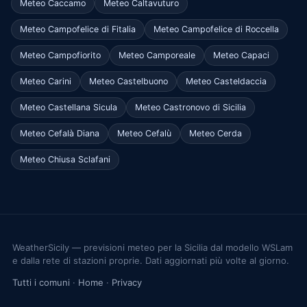
Meteo Caccamo
Meteo Caltavuturo
Meteo Campofelice di Fitalia
Meteo Campofelice di Roccella
Meteo Campofiorito
Meteo Camporeale
Meteo Capaci
Meteo Carini
Meteo Castelbuono
Meteo Casteldaccia
Meteo Castellana Sicula
Meteo Castronovo di Sicilia
Meteo Cefalà Diana
Meteo Cefalù
Meteo Cerda
Meteo Chiusa Sclafani
WeatherSicily — previsioni meteo per la Sicilia dal modello WSLam
e dalla rete di stazioni proprie. Dati aggiornati più volte al giorno.
Tutti i comuni
·
Home
·
Privacy