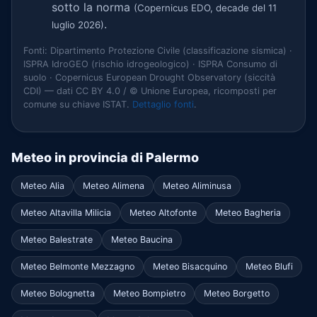
sotto la norma
(Copernicus EDO, decade del 11
.
luglio 2026)
Fonti: Dipartimento Protezione Civile (classificazione sismica) ·
ISPRA IdroGEO (rischio idrogeologico) · ISPRA Consumo di
suolo · Copernicus European Drought Observatory (siccità
CDI) — dati CC BY 4.0 / © Unione Europea, ricomposti per
comune su chiave ISTAT.
Dettaglio fonti
.
Meteo in provincia di Palermo
Meteo Alia
Meteo Alimena
Meteo Aliminusa
Meteo Altavilla Milicia
Meteo Altofonte
Meteo Bagheria
Meteo Balestrate
Meteo Baucina
Meteo Belmonte Mezzagno
Meteo Bisacquino
Meteo Blufi
Meteo Bolognetta
Meteo Bompietro
Meteo Borgetto