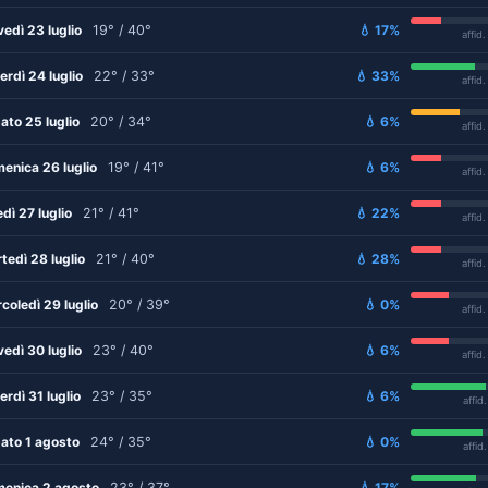
vedì 23 luglio
19° / 40°
💧 17%
affid
erdì 24 luglio
22° / 33°
💧 33%
affid
ato 25 luglio
20° / 34°
💧 6%
affid
enica 26 luglio
19° / 41°
💧 6%
affid
edì 27 luglio
21° / 41°
💧 22%
affid
tedì 28 luglio
21° / 40°
💧 28%
affid
coledì 29 luglio
20° / 39°
💧 0%
affid
vedì 30 luglio
23° / 40°
💧 6%
affid
erdì 31 luglio
23° / 35°
💧 6%
affid
ato 1 agosto
24° / 35°
💧 0%
affid
enica 2 agosto
23° / 37°
💧 17%