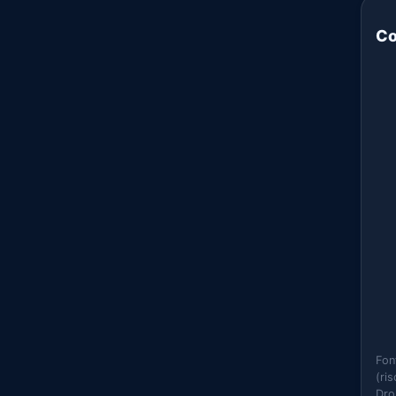
Co
Fon
(ri
Dro