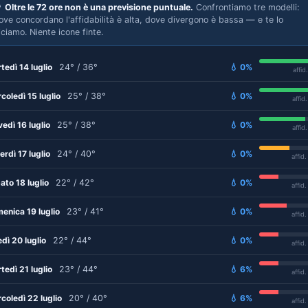

Oltre le 72 ore non è una previsione puntuale.
Confrontiamo tre modelli:
ove concordano l'affidabilità è alta, dove divergono è bassa — e te lo
iciamo. Niente icone finte.
tedì 14 luglio
24° / 36°
💧 0%
affid
coledì 15 luglio
25° / 38°
💧 0%
affid
vedì 16 luglio
25° / 38°
💧 0%
affid
erdì 17 luglio
24° / 40°
💧 0%
affid
ato 18 luglio
22° / 42°
💧 0%
affid
enica 19 luglio
23° / 41°
💧 0%
affid
edì 20 luglio
22° / 44°
💧 0%
affid
tedì 21 luglio
23° / 44°
💧 6%
affid
coledì 22 luglio
20° / 40°
💧 6%
affid