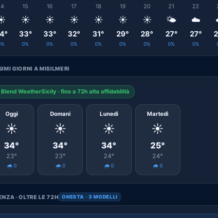
14
15
16
17
18
19
20
21
22
☀️
☀️
☀️
☀️
☀️
☀️
☀️
🌤️
☁️
4°
33°
33°
32°
31°
29°
28°
27°
27°
2
0%
0%
0%
0%
0%
0%
0%
0%
0%
IMI GIORNI A MISILMERI
Blend WeatherSicily · fino a 72h alta affidabilità
Oggi
Domani
Lunedì
Martedì
☀️
☀️
☀️
☀️
34°
34°
34°
25°
23°
23°
24°
24°
🌧️ 0
🌧️ 0
🌧️ 0
🌧️ 0
NZA · OLTRE LE 72H
ONESTA · 3 MODELLI