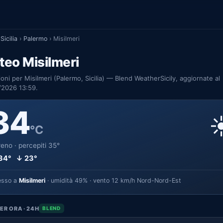
Sicilia
›
Palermo
›
Misilmeri
eo Misilmeri
ioni per Misilmeri (Palermo, Sicilia) — Blend WeatherSicily, aggiornate al
/2026 13:59.
34
☀
°C
eno · percepiti 35°
34° ↓ 23°
esso a
Misilmeri
· umidità 49% · vento 12 km/h Nord-Nord-Est
ER ORA · 24H
BLEND