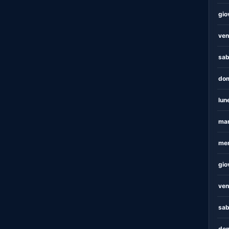
gio
ven
sab
dom
lun
mar
mer
gio
ven
sab
dom