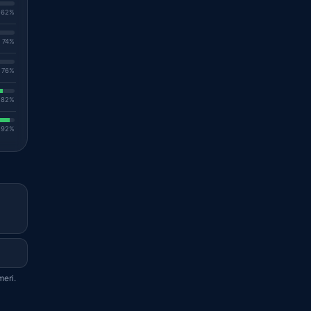
. 62%
. 74%
. 76%
. 82%
. 92%
meri.