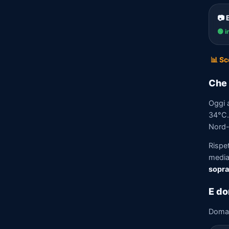
📷 
🟢 i
📊 Sc
Che 
Oggi 
34°C. 
Nord-E
Rispe
media)
sopra
E do
Doma