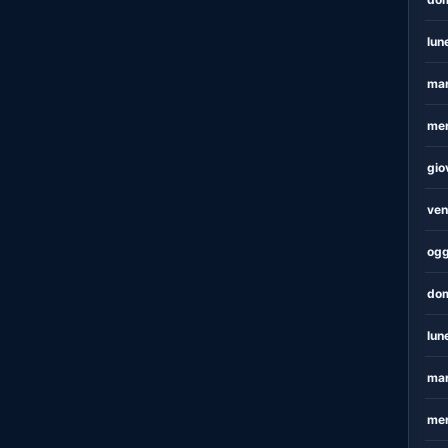
lun
mar
mer
gio
ven
ogg
dom
lun
mar
mer