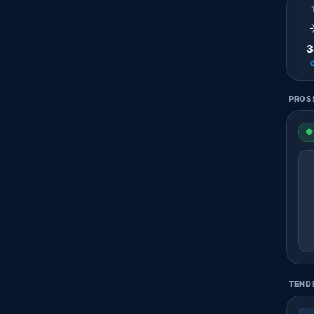
3
PROSS
● 
TENDE