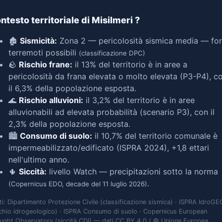
ntesto territoriale di Misilmeri
?
🏚️
Sismicità:
Zona 2 — pericolosità sismica media — for
terremoti possibili
(classificazione DPC)
🪨
Rischio frane:
il 13% del territorio è in aree a
pericolosità da frana elevata o molto elevata (P3-P4), c
il 6,3% della popolazione esposta.
🌊
Rischio alluvioni:
il 3,2% del territorio è in aree
alluvionabili ad elevata probabilità (scenario P3), con il
2,3% della popolazione esposta.
🏙️
Consumo di suolo:
il 10,7% del territorio comunale è
impermeabilizzato/edificato (ISPRA 2024), +1,8 ettari
nell'ultimo anno.
🌵
Siccità:
livello Watch — precipitazioni sotto la norma
.
(Copernicus EDO, decade del 11 luglio 2026)
ti: Dipartimento Protezione Civile (classificazione sismica) · ISPRA IdroGE
schio idrogeologico) · ISPRA Consumo di suolo · Copernicus European
ught Observatory (siccità CDI) — dati CC BY 4.0 / © Unione Europea,