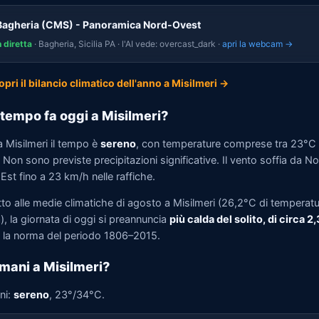
Bagheria (CMS) - Panoramica Nord-Ovest
n diretta
· Bagheria, Sicilia PA · l'AI vede: overcast_dark ·
apri la webcam →
opri il bilancio climatico dell'anno a Misilmeri →
tempo fa oggi a Misilmeri?
a Misilmeri il tempo è
sereno
, con temperature comprese tra 23°C
Non sono previste precipitazioni significative. Il vento soffia da N
st fino a 23 km/h nelle raffiche.
tto alle medie climatiche di agosto a Misilmeri (26,2°C di temperat
, la giornata di oggi si preannuncia
più calda del solito, di circa 2
la norma del periodo 1806–2015.
mani a Misilmeri?
ni:
sereno
, 23°/34°C.