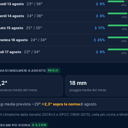
vedì 13 agosto
23° / 36°
💧 0%
affid
erdì 14 agosto
24° / 36°
💧 0%
affid
ato 15 agosto
25° / 35°
💧 17%
affid
enica 16 agosto
24° / 34°
💧 25%
affid
edì 17 agosto
23° / 34°
💧 0%
affid
IMA DI MISILMERI A AGOSTO
REALE
,2°
18 mm
eratura media del mese
pioggia media del mese
gi media prevista ~29°:
+2,3° sopra la norma
di agosto
i climatiche dalla rianalisi 20CRv3 e GPCC (1806–2015), cella più vicina a Misil
BCAM PIÙ VICINA
A 6.2 KM