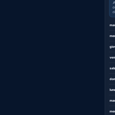

d
d
mar
mer
gio
ven
sab
dom
lun
mar
mer