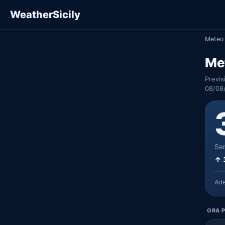
WeatherSicily
Meteo 
Met
Previs
08/08
Ser
↑ 
Ad
ORA P