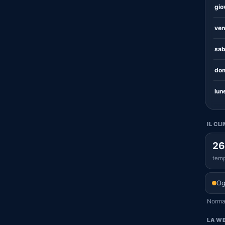
gio
ven
sab
dom
lun
IL CL
26
temp
Og
Normal
LA WE