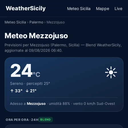
WeatherSicily
Meteo Sicilia
Mappe
Live
Meteo Sicilia
›
Palermo
›
Mezzojuso
Meteo Mezzojuso
Previsioni per Mezzojuso (Palermo, Sicilia) — Blend WeatherSicily,
aggiornate al 09/08/2026 06:40.
24
☀️
°C
Sereno · percepiti 25°
↑ 33° ↓ 21°
Adesso a
Mezzojuso
· umidità 88% · vento 0 km/h Sud-Ovest
ORA PER ORA · 24H
BLEND