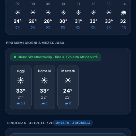
07
08
09
10
11
12
13
14
☀️
☀️
☀️
☀️
☀️
☀️
☀️
🌦️
24°
26°
28°
30°
31°
32°
33°
32°
0%
0%
0%
0%
0%
0%
0%
1%
PROSSIMI GIORNI A MEZZOJUSO
● Blend WeatherSicily · fino a 72h alta affidabilità
Oggi
Domani
Martedì
☀️
☀️
☀️
33°
33°
24°
21°
22°
22°
🌧️ 0.2
🌧️ 0
🌧️ 0
TENDENZA · OLTRE LE 72H
ONESTA · 3 MODELLI