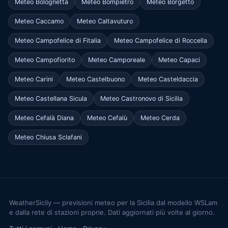
Meteo Bolognetta
Meteo Bompietro
Meteo Borgetto
Meteo Caccamo
Meteo Caltavuturo
Meteo Campofelice di Fitalia
Meteo Campofelice di Roccella
Meteo Campofiorito
Meteo Camporeale
Meteo Capaci
Meteo Carini
Meteo Castelbuono
Meteo Casteldaccia
Meteo Castellana Sicula
Meteo Castronovo di Sicilia
Meteo Cefalà Diana
Meteo Cefalù
Meteo Cerda
Meteo Chiusa Sclafani
WeatherSicily — previsioni meteo per la Sicilia dal modello WSLam
e dalla rete di stazioni proprie. Dati aggiornati più volte al giorno.