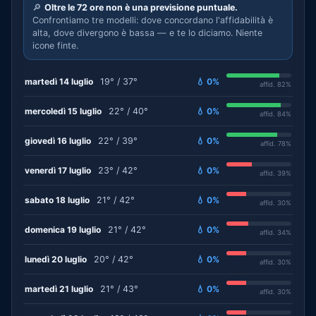
🔎
Oltre le 72 ore non è una previsione puntuale.
Confrontiamo tre modelli: dove concordano l'affidabilità è
alta, dove divergono è bassa — e te lo diciamo. Niente
icone finte.
martedì 14 luglio
19° / 37°
💧 0%
affid. 82%
mercoledì 15 luglio
22° / 40°
💧 0%
affid. 84%
giovedì 16 luglio
22° / 39°
💧 0%
affid. 78%
venerdì 17 luglio
23° / 42°
💧 0%
affid. 39%
sabato 18 luglio
21° / 42°
💧 0%
affid. 30%
domenica 19 luglio
21° / 42°
💧 0%
affid. 34%
lunedì 20 luglio
20° / 42°
💧 0%
affid. 30%
martedì 21 luglio
21° / 43°
💧 0%
affid. 30%