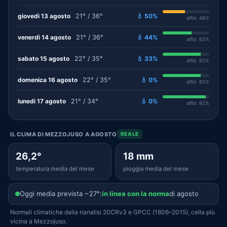
giovedì 13 agosto
21° / 36°
💧 50%
affid. 48%
venerdì 14 agosto
21° / 36°
💧 44%
affid. 62%
sabato 15 agosto
22° / 35°
💧 33%
affid. 82%
domenica 16 agosto
22° / 35°
💧 0%
affid. 82%
lunedì 17 agosto
21° / 34°
💧 0%
affid. 92%
IL CLIMA DI MEZZOJUSO A AGOSTO
REALE
26,2°
18 mm
temperatura media del mese
pioggia media del mese
Oggi media prevista ~27°:
in linea con la norma
di agosto
Normali climatiche dalla rianalisi 20CRv3 e GPCC (1806–2015), cella più
vicina a Mezzojuso.