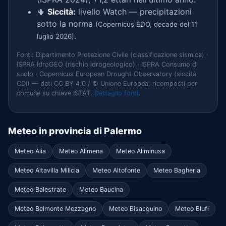
🌵
Siccità:
livello Watch — precipitazioni
sotto la norma
(Copernicus EDO, decade del 11
.
luglio 2026)
Fonti: Dipartimento Protezione Civile (classificazione sismica) ·
ISPRA IdroGEO (rischio idrogeologico) · ISPRA Consumo di
suolo · Copernicus European Drought Observatory (siccità
CDI) — dati CC BY 4.0 / © Unione Europea, ricomposti per
comune su chiave ISTAT.
Dettaglio fonti
.
Meteo in provincia di Palermo
Meteo Alia
Meteo Alimena
Meteo Aliminusa
Meteo Altavilla Milicia
Meteo Altofonte
Meteo Bagheria
Meteo Balestrate
Meteo Baucina
Meteo Belmonte Mezzagno
Meteo Bisacquino
Meteo Blufi