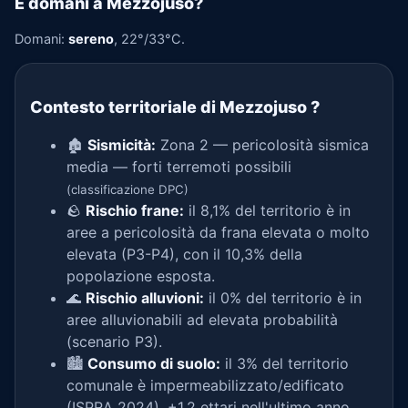
E domani a Mezzojuso?
Domani:
sereno
, 22°/33°C.
Contesto territoriale di Mezzojuso
?
🏚️
Sismicità:
Zona 2 — pericolosità sismica
media — forti terremoti possibili
(classificazione DPC)
🪨
Rischio frane:
il 8,1% del territorio è in
aree a pericolosità da frana elevata o molto
elevata (P3-P4), con il 10,3% della
popolazione esposta.
🌊
Rischio alluvioni:
il 0% del territorio è in
aree alluvionabili ad elevata probabilità
(scenario P3).
🏙️
Consumo di suolo:
il 3% del territorio
comunale è impermeabilizzato/edificato
(ISPRA 2024), +1,2 ettari nell'ultimo anno.