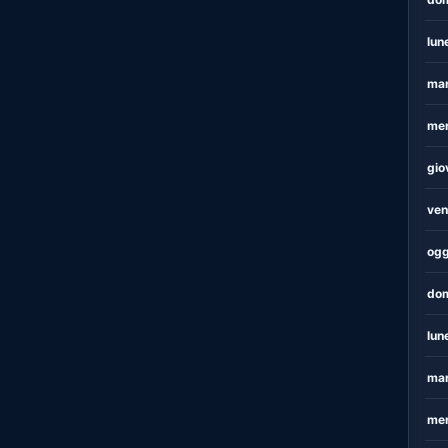
lun
mar
mer
gio
ven
ogg
dom
lun
mar
mer