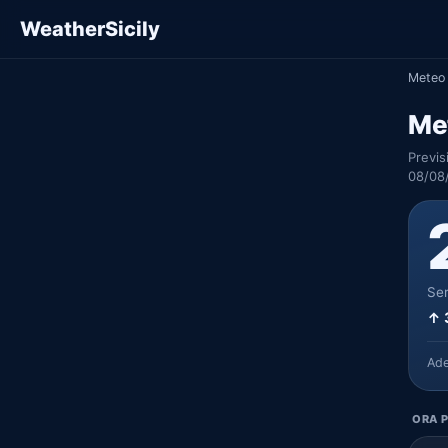
WeatherSicily
Meteo 
Met
Previs
08/08
Ser
↑ 
Ad
ORA P