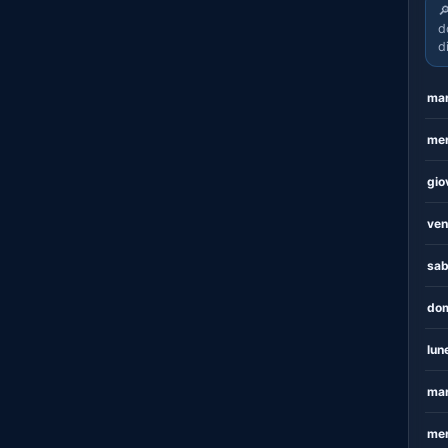

d
d
mar
mer
gio
ven
sab
dom
lun
mar
mer