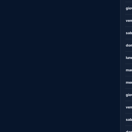
gio
ven
sab
dom
lun
mar
mer
gio
ven
sab
dom