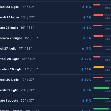
vedì 23 luglio
17° / 40°
💧 11%
affid
erdì 24 luglio
18° / 32°
💧 6%
affid
ato 25 luglio
16° / 33°
💧 6%
affid
enica 26 luglio
15° / 35°
💧 6%
affid
edì 27 luglio
17° / 38°
💧 17%
affid
tedì 28 luglio
18° / 40°
💧 22%
affid
coledì 29 luglio
17° / 36°
💧 33%
affid
vedì 30 luglio
19° / 37°
💧 39%
affid
erdì 31 luglio
20° / 36°
💧 6%
affid
ato 1 agosto
20° / 37°
💧 11%
affid
enica 2 agosto
20° / 36°
💧 28%