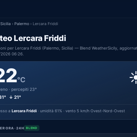
Sicilia
›
Palermo
›
Lercara Friddi
eo Lercara Friddi
ioni per Lercara Friddi (Palermo, Sicilia) — Blend WeatherSicily, aggiornat
/2026 06:26.
22
☀
°C
eno · percepiti 23°
31° ↓ 21°
esso a
Lercara Friddi
· umidità 61% · vento 5 km/h Ovest-Nord-Ovest
ER ORA · 24H
BLEND