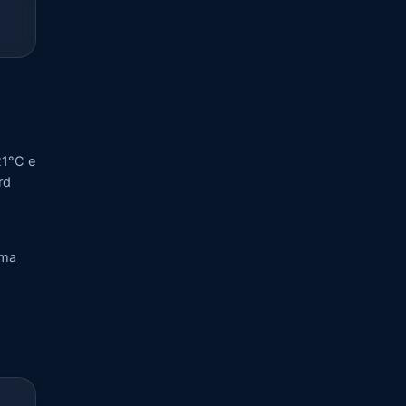
21°C e
rd
rma