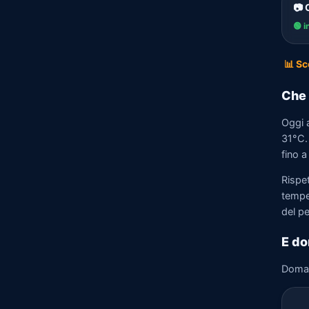
📷
🟢 i
📊 Sc
Che 
Oggi 
31°C. 
fino a
Rispet
tempe
del p
E do
Doma