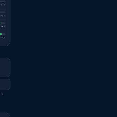
. 42%
. 59%
. 78%
. 84%
ara