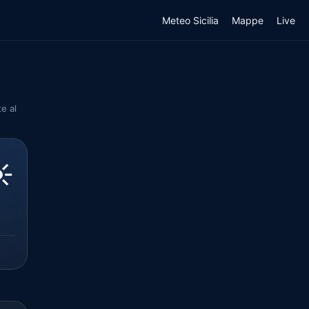
Meteo Sicilia
Mappe
Live
e al
️