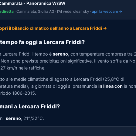
 Cammarata - Panoramica W/SW
n diretta
· Cammarata, Sicilia AG · l'AI vede: clear_sky ·
apri la webcam →
opri il bilancio climatico dell'anno a Lercara Friddi →
tempo fa oggi a Lercara Friddi?
a Lercara Friddi il tempo è
sereno
, con temperature comprese tra 
Non sono previste precipitazioni significative. Il vento soffia da No
 27 km/h nelle raffiche.
to alle medie climatiche di agosto a Lercara Friddi (25,8°C di
ratura media), la giornata di oggi si preannuncia
in linea con
la no
eriodo 1806–2015.
mani a Lercara Friddi?
ni:
sereno
, 21°/32°C.