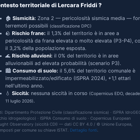
ntesto territoriale di Lercara Friddi
?
🏚️
Sismicità:
Zona 2 — pericolosità sismica media — for
terremoti possibili
(classificazione DPC)
🪨
Rischio frane:
il 1,3% del territorio è in aree a
pericolosità da frana elevata o molto elevata (P3-P4), c
il 3,2% della popolazione esposta.
🌊
Rischio alluvioni:
il 0% del territorio è in aree
alluvionabili ad elevata probabilità (scenario P3).
🏙️
Consumo di suolo:
il 5,6% del territorio comunale è
impermeabilizzato/edificato (ISPRA 2024), +1,1 ettari
nell'ultimo anno.
💧
Siccità:
nessuna siccità in corso
(Copernicus EDO, decade
.
11 luglio 2026)
ti: Dipartimento Protezione Civile (classificazione sismica) · ISPRA IdroGE
schio idrogeologico) · ISPRA Consumo di suolo · Copernicus European
ught Observatory (siccità CDI) — dati CC BY 4.0 / © Unione Europea,
omposti per comune su chiave ISTAT.
Dettaglio fonti
.