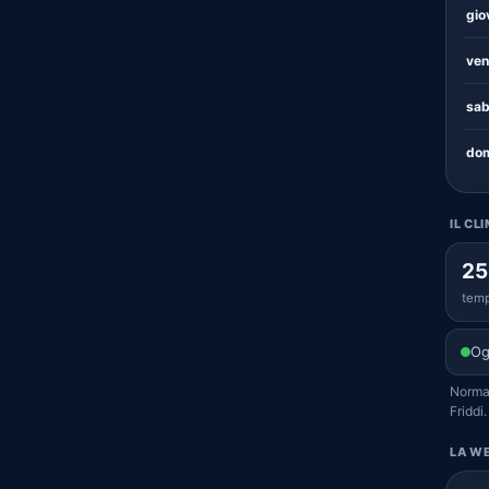
gio
ven
sab
dom
IL CL
25
temp
Og
Normal
Friddi.
LA WE