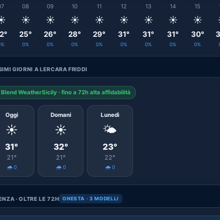
07
08
09
10
11
12
13
14
15
☀️
☀️
☀️
☀️
☀️
☀️
☀️
☀️
☀️
2°
25°
26°
28°
29°
31°
31°
31°
30°
3
0%
0%
0%
0%
0%
0%
0%
0%
0%
IMI GIORNI A LERCARA FRIDDI
Blend WeatherSicily · fino a 72h alta affidabilità
Oggi
Domani
Lunedì
☀️
☀️
🌤️
31°
32°
23°
21°
21°
22°
🌧️ 0
🌧️ 0
🌧️ 0
NZA · OLTRE LE 72H
ONESTA · 3 MODELLI