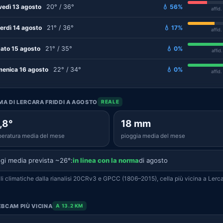
vedì 13 agosto
20° / 36°
💧 56%
affid
erdì 14 agosto
21° / 36°
💧 17%
affid
ato 15 agosto
21° / 35°
💧 0%
affid
enica 16 agosto
22° / 34°
💧 0%
affid
IMA DI LERCARA FRIDDI A AGOSTO
REALE
,8°
18 mm
eratura media del mese
pioggia media del mese
gi media prevista ~26°:
in linea con la norma
di agosto
i climatiche dalla rianalisi 20CRv3 e GPCC (1806–2015), cella più vicina a Lerc
BCAM PIÙ VICINA
A 13.2 KM