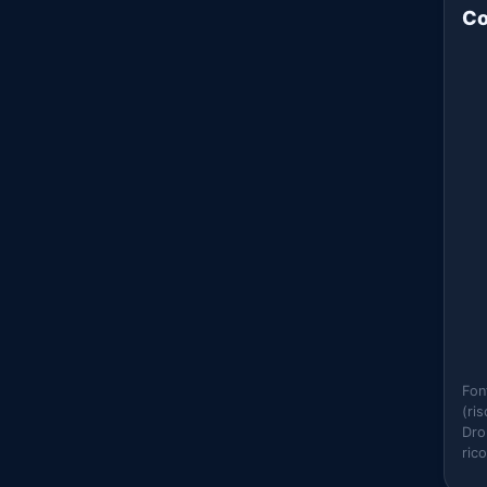
Co
Fon
(ri
Dro
ric