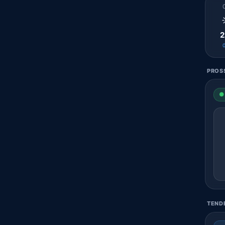
2
PROSS
● 
TENDE