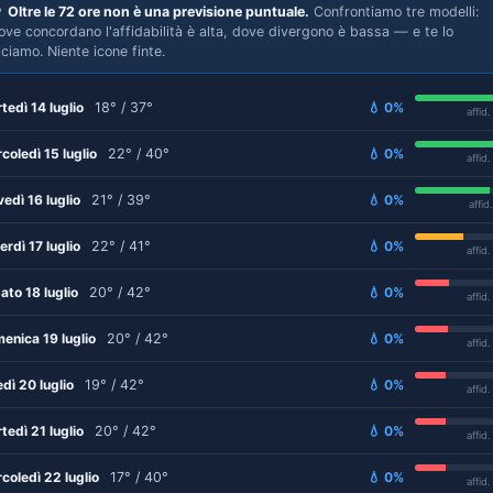

Oltre le 72 ore non è una previsione puntuale.
Confrontiamo tre modelli:
ove concordano l'affidabilità è alta, dove divergono è bassa — e te lo
iciamo. Niente icone finte.
tedì 14 luglio
18° / 37°
💧 0%
affid
coledì 15 luglio
22° / 40°
💧 0%
affid
vedì 16 luglio
21° / 39°
💧 0%
affid
erdì 17 luglio
22° / 41°
💧 0%
affid
ato 18 luglio
20° / 42°
💧 0%
affid
enica 19 luglio
20° / 42°
💧 0%
affid
edì 20 luglio
19° / 42°
💧 0%
affid
tedì 21 luglio
20° / 42°
💧 0%
affid
coledì 22 luglio
17° / 40°
💧 0%
affid