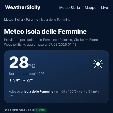
WeatherSicily
Meteo Sicilia
Mappe
Live
Meteo Sicilia
›
Palermo
›
Isola delle Femmine
Meteo Isola delle Femmine
Previsioni per Isola delle Femmine (Palermo, Sicilia) — Blend
WeatherSicily, aggiornate al 07/08/2026 01:42.
28
☀️
°C
Sereno · percepiti 29°
↑ 34° ↓ 27°
Adesso a
Isola delle Femmine
· umidità 100% · vento 5 km/h
Est
ORA PER ORA · 24H
BLEND