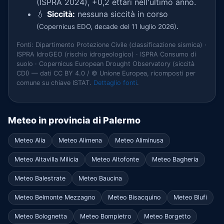
(ISPRA 2024), +0,2 ettari nell'ultimo anno.
💧
Siccità:
nessuna siccità in corso
.
(Copernicus EDO, decade del 11 luglio 2026)
Fonti: Dipartimento Protezione Civile (classificazione sismica) ·
ISPRA IdroGEO (rischio idrogeologico) · ISPRA Consumo di
suolo · Copernicus European Drought Observatory (siccità
CDI) — dati CC BY 4.0 / © Unione Europea, ricomposti per
comune su chiave ISTAT.
Dettaglio fonti
.
Meteo in provincia di Palermo
Meteo Alia
Meteo Alimena
Meteo Aliminusa
Meteo Altavilla Milicia
Meteo Altofonte
Meteo Bagheria
Meteo Balestrate
Meteo Baucina
Meteo Belmonte Mezzagno
Meteo Bisacquino
Meteo Blufi
Meteo Bolognetta
Meteo Bompietro
Meteo Borgetto