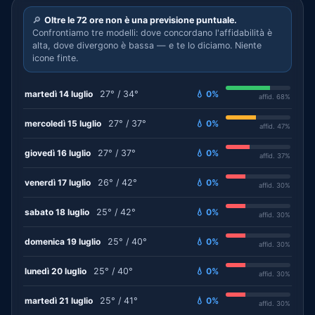
🔎
Oltre le 72 ore non è una previsione puntuale.
Confrontiamo tre modelli: dove concordano l'affidabilità è
alta, dove divergono è bassa — e te lo diciamo. Niente
icone finte.
martedì 14 luglio
27° / 34°
💧 0%
affid. 68%
mercoledì 15 luglio
27° / 37°
💧 0%
affid. 47%
giovedì 16 luglio
27° / 37°
💧 0%
affid. 37%
venerdì 17 luglio
26° / 42°
💧 0%
affid. 30%
sabato 18 luglio
25° / 42°
💧 0%
affid. 30%
domenica 19 luglio
25° / 40°
💧 0%
affid. 30%
lunedì 20 luglio
25° / 40°
💧 0%
affid. 30%
martedì 21 luglio
25° / 41°
💧 0%
affid. 30%