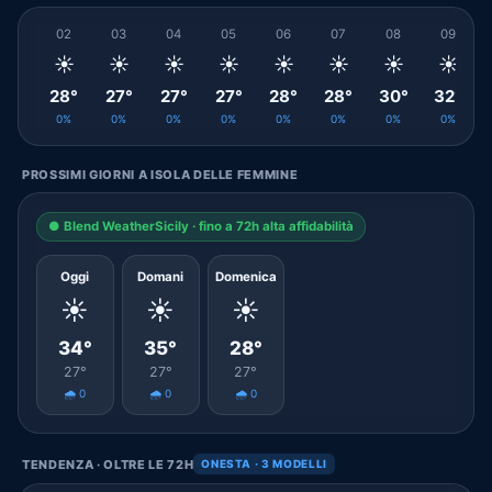
02
03
04
05
06
07
08
09
☀️
☀️
☀️
☀️
☀️
☀️
☀️
☀️
28°
27°
27°
27°
28°
28°
30°
32°
0%
0%
0%
0%
0%
0%
0%
0%
PROSSIMI GIORNI A ISOLA DELLE FEMMINE
● Blend WeatherSicily · fino a 72h alta affidabilità
Oggi
Domani
Domenica
☀️
☀️
☀️
34°
35°
28°
27°
27°
27°
🌧️ 0
🌧️ 0
🌧️ 0
TENDENZA · OLTRE LE 72H
ONESTA · 3 MODELLI