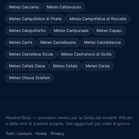
Meteo Caccamo
Meteo Caltavuturo
Meteo Campofelice di Fitalia
Meteo Campofelice di Roccella
Meteo Campofiorito
Meteo Camporeale
Meteo Capaci
Meteo Carini
Meteo Castelbuono
Meteo Casteldaccia
Meteo Castellana Sicula
Meteo Castronovo di Sicilia
Meteo Cefalà Diana
Meteo Cefalù
Meteo Cerda
Meteo Chiusa Sclafani
WeatherSicily — previsioni meteo per la Sicilia dal modello WSLam
e dalla rete di stazioni proprie. Dati aggiornati più volte al giorno.
Tutti i comuni
·
Home
·
Privacy