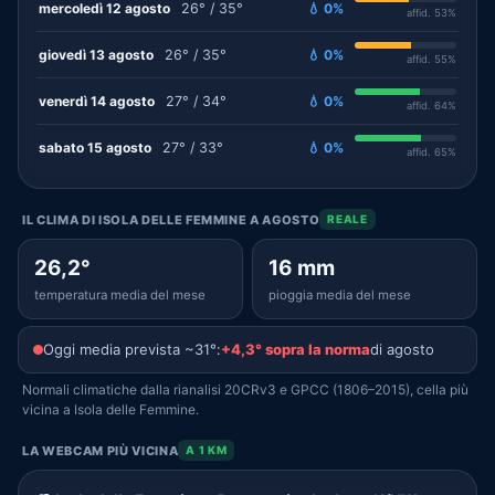
mercoledì 12 agosto
26° / 35°
💧 0%
affid. 53%
giovedì 13 agosto
26° / 35°
💧 0%
affid. 55%
venerdì 14 agosto
27° / 34°
💧 0%
affid. 64%
sabato 15 agosto
27° / 33°
💧 0%
affid. 65%
IL CLIMA DI ISOLA DELLE FEMMINE A AGOSTO
REALE
26,2°
16 mm
temperatura media del mese
pioggia media del mese
Oggi media prevista ~31°:
+4,3° sopra la norma
di agosto
Normali climatiche dalla rianalisi 20CRv3 e GPCC (1806–2015), cella più
vicina a Isola delle Femmine.
LA WEBCAM PIÙ VICINA
A 1 KM