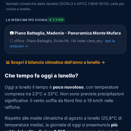
Normali climatiche dalla rianalisi 20CRv3 e GPCC (1806–2015), cella più
vicina a Isnello.
LA WEBCAM PIÙ VICINA
A 7.3 KM
📷 Piano Battaglia, Madonie - Panoramica Monte Mufara
⚪ offline
· Piano Battaglia, Sicilia PA · l'AI vede: clear_sky ·
apri la
webcam →
📊 Scopri il bilancio climatico dell'anno a Isnello →
Che tempo fa oggi a Isnello?
Oggi a Isnello il tempo è
poco nuvoloso
, con temperature
comprese tra 23°C e 33°C. Non sono previste precipitazioni
significative. Il vento soffia da Nord fino a 19 km/h nelle
raffiche.
Rispetto alle medie climatiche di agosto a Isnello (25,8°C di
temperatura media), la giornata di oggi si preannuncia
più