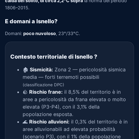
calda del solito, di circa 2,2°C sopra
la norma del periodo
1806–2015.
E domani a Isnello?
Domani:
poco nuvoloso
, 23°/33°C.
Contesto territoriale di Isnello
?
🏚️
Sismicità:
Zona 2 — pericolosità sismica
media — forti terremoti possibili
(classificazione DPC)
🪨
Rischio frane:
il 8,5% del territorio è in
aree a pericolosità da frana elevata o molto
elevata (P3-P4), con il 3,1% della
popolazione esposta.
🌊
Rischio alluvioni:
il 0,3% del territorio è in
aree alluvionabili ad elevata probabilità
(scenario P3), con il 1% della popolazione