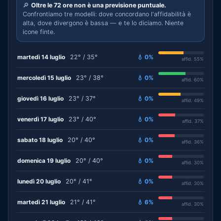
🔎
Oltre le 72 ore non è una previsione puntuale.
Confrontiamo tre modelli: dove concordano l'affidabilità è
alta, dove divergono è bassa — e te lo diciamo. Niente
icone finte.
martedì 14 luglio
22° / 35°
💧 0%
affid. 55%
mercoledì 15 luglio
23° / 38°
💧 0%
affid. 60%
giovedì 16 luglio
23° / 37°
💧 0%
affid. 49%
venerdì 17 luglio
23° / 40°
💧 0%
affid. 37%
sabato 18 luglio
20° / 40°
💧 0%
affid. 36%
domenica 19 luglio
20° / 40°
💧 0%
affid. 30%
lunedì 20 luglio
20° / 41°
💧 0%
affid. 30%
martedì 21 luglio
21° / 41°
💧 6%
affid. 30%