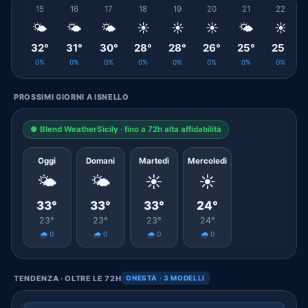
15
16
17
18
19
20
21
22
🌤️
🌤️
🌤️
☀️
☀️
☀️
🌤️
☀️
32°
31°
30°
28°
28°
26°
25°
25°
0%
0%
0%
0%
0%
0%
0%
0%
PROSSIMI GIORNI A ISNELLO
● Blend WeatherSicily · fino a 72h alta affidabilità
Oggi
Domani
Martedì
Mercoledì
🌤️
🌤️
☀️
☀️
33°
33°
33°
24°
23°
23°
23°
24°
🌧️ 0
🌧️ 0
🌧️ 0
🌧️ 0
TENDENZA · OLTRE LE 72H
ONESTA · 3 MODELLI