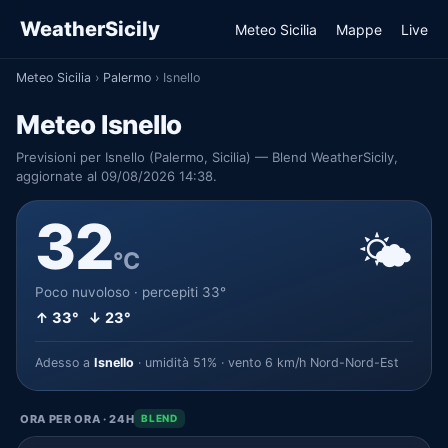
WeatherSicily
Meteo Sicilia
Mappe
Live
Meteo Sicilia
›
Palermo
›
Isnello
Meteo Isnello
Previsioni per Isnello (Palermo, Sicilia) — Blend WeatherSicily,
aggiornate al 09/08/2026 14:38.
32
🌤️
°C
Poco nuvoloso · percepiti 33°
↑ 33° ↓ 23°
Adesso a
Isnello
· umidità 51% · vento 6 km/h Nord-Nord-Est
ORA PER ORA · 24H
BLEND