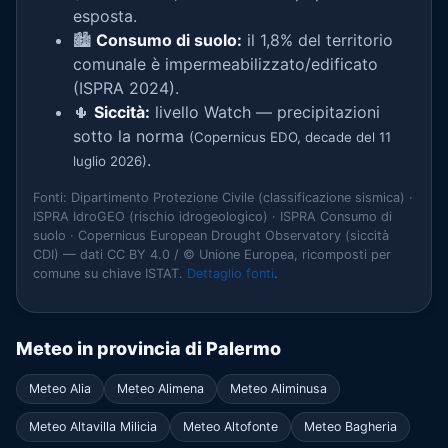
esposta.
🏙️
Consumo di suolo:
il 1,8% del territorio
comunale è impermeabilizzato/edificato
(ISPRA 2024).
🌵
Siccità:
livello Watch — precipitazioni
sotto la norma
(Copernicus EDO, decade del 11
.
luglio 2026)
Fonti: Dipartimento Protezione Civile (classificazione sismica) ·
ISPRA IdroGEO (rischio idrogeologico) · ISPRA Consumo di
suolo · Copernicus European Drought Observatory (siccità
CDI) — dati CC BY 4.0 / © Unione Europea, ricomposti per
comune su chiave ISTAT.
Dettaglio fonti
.
Meteo in provincia di Palermo
Meteo Alia
Meteo Alimena
Meteo Aliminusa
Meteo Altavilla Milicia
Meteo Altofonte
Meteo Bagheria