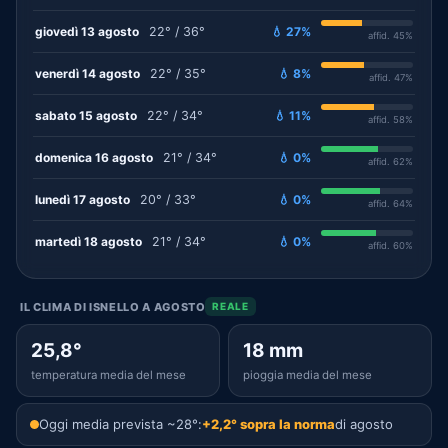
giovedì 13 agosto
22° / 36°
💧 27%
affid. 45%
venerdì 14 agosto
22° / 35°
💧 8%
affid. 47%
sabato 15 agosto
22° / 34°
💧 11%
affid. 58%
domenica 16 agosto
21° / 34°
💧 0%
affid. 62%
lunedì 17 agosto
20° / 33°
💧 0%
affid. 64%
martedì 18 agosto
21° / 34°
💧 0%
affid. 60%
IL CLIMA DI ISNELLO A AGOSTO
REALE
25,8°
18 mm
temperatura media del mese
pioggia media del mese
Oggi media prevista ~28°:
+2,2° sopra la norma
di agosto