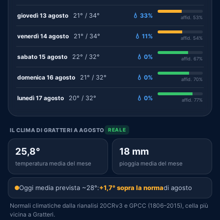
giovedì 13 agosto
21° / 34°
💧 33%
affid. 53%
venerdì 14 agosto
21° / 34°
💧 11%
affid. 54%
sabato 15 agosto
22° / 32°
💧 0%
affid. 67%
domenica 16 agosto
21° / 32°
💧 0%
affid. 70%
lunedì 17 agosto
20° / 32°
💧 0%
affid. 77%
IL CLIMA DI GRATTERI A AGOSTO
REALE
25,8°
18 mm
temperatura media del mese
pioggia media del mese
Oggi media prevista ~28°:
+1,7° sopra la norma
di agosto
Normali climatiche dalla rianalisi 20CRv3 e GPCC (1806–2015), cella più
vicina a Gratteri.