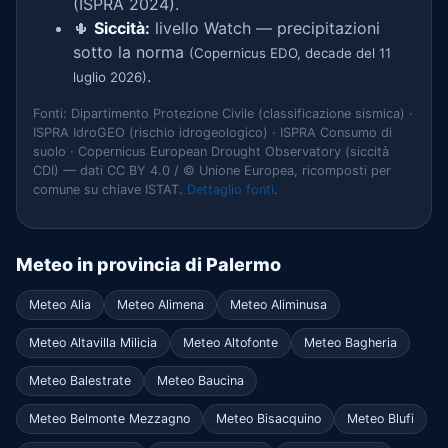
(ISPRA 2024).
🌵
Siccità:
livello Watch — precipitazioni
sotto la norma
(Copernicus EDO, decade del 11
.
luglio 2026)
Fonti: Dipartimento Protezione Civile (classificazione sismica) ·
ISPRA IdroGEO (rischio idrogeologico) · ISPRA Consumo di
suolo · Copernicus European Drought Observatory (siccità
CDI) — dati CC BY 4.0 / © Unione Europea, ricomposti per
comune su chiave ISTAT.
Dettaglio fonti
.
Meteo in provincia di Palermo
Meteo Alia
Meteo Alimena
Meteo Aliminusa
Meteo Altavilla Milicia
Meteo Altofonte
Meteo Bagheria
Meteo Balestrate
Meteo Baucina
Meteo Belmonte Mezzagno
Meteo Bisacquino
Meteo Blufi