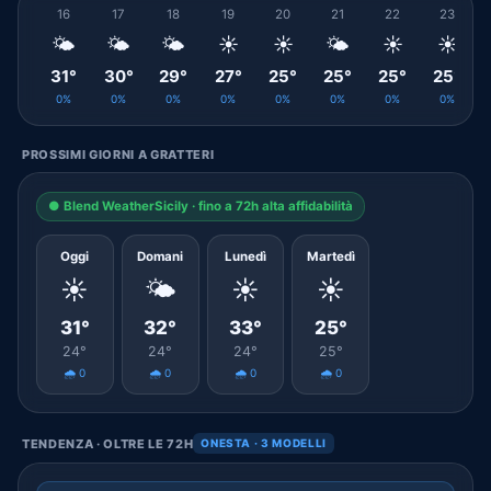
16
17
18
19
20
21
22
23
🌤️
🌤️
🌤️
☀️
☀️
🌤️
☀️
☀️
31°
30°
29°
27°
25°
25°
25°
25°
0%
0%
0%
0%
0%
0%
0%
0%
PROSSIMI GIORNI A GRATTERI
● Blend WeatherSicily · fino a 72h alta affidabilità
Oggi
Domani
Lunedì
Martedì
☀️
🌤️
☀️
☀️
31°
32°
33°
25°
24°
24°
24°
25°
🌧️ 0
🌧️ 0
🌧️ 0
🌧️ 0
TENDENZA · OLTRE LE 72H
ONESTA · 3 MODELLI