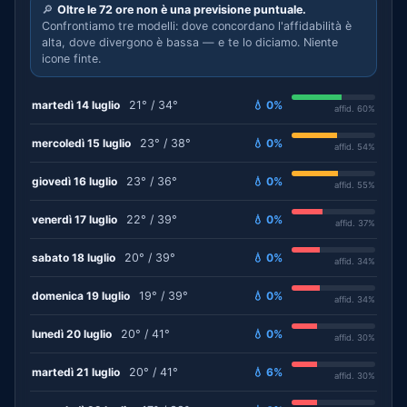
🔎
Oltre le 72 ore non è una previsione puntuale.
Confrontiamo tre modelli: dove concordano l'affidabilità è
alta, dove divergono è bassa — e te lo diciamo. Niente
icone finte.
martedì 14 luglio
21° / 34°
💧 0%
affid. 60%
mercoledì 15 luglio
23° / 38°
💧 0%
affid. 54%
giovedì 16 luglio
23° / 36°
💧 0%
affid. 55%
venerdì 17 luglio
22° / 39°
💧 0%
affid. 37%
sabato 18 luglio
20° / 39°
💧 0%
affid. 34%
domenica 19 luglio
19° / 39°
💧 0%
affid. 34%
lunedì 20 luglio
20° / 41°
💧 0%
affid. 30%
martedì 21 luglio
20° / 41°
💧 6%
affid. 30%