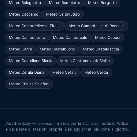
Meteo Bolognetta
Meteo Bompietro
Meteo Borgetto
Meteo Caccamo
Meteo Caltavuturo
Meteo Campofelice di Fitalia
Meteo Campofelice di Roccella
Meteo Campofiorito
Meteo Camporeale
Meteo Capaci
Meteo Carini
Meteo Castelbuono
Meteo Casteldaccia
Meteo Castellana Sicula
Meteo Castronovo di Sicilia
Meteo Cefalà Diana
Meteo Cefalù
Meteo Cerda
Meteo Chiusa Sclafani
WeatherSicily — previsioni meteo per la Sicilia dal modello WSLam
e dalla rete di stazioni proprie. Dati aggiornati più volte al giorno.