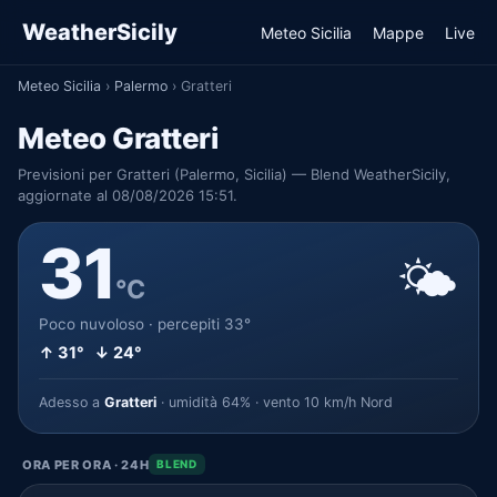
WeatherSicily
Meteo Sicilia
Mappe
Live
Meteo Sicilia
›
Palermo
›
Gratteri
Meteo Gratteri
Previsioni per Gratteri (Palermo, Sicilia) — Blend WeatherSicily,
aggiornate al 08/08/2026 15:51.
31
🌤️
°C
Poco nuvoloso · percepiti 33°
↑ 31° ↓ 24°
Adesso a
Gratteri
· umidità 64% · vento 10 km/h Nord
ORA PER ORA · 24H
BLEND