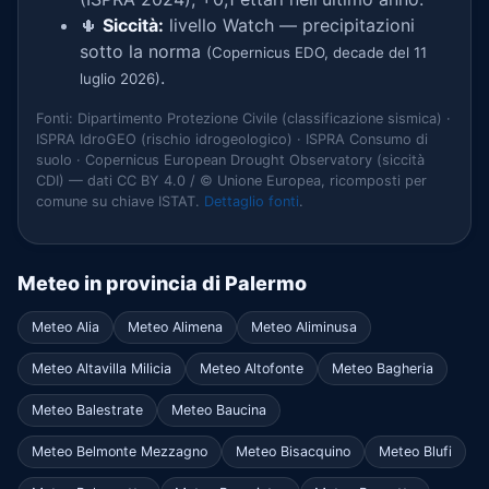
🌵
Siccità:
livello Watch — precipitazioni
sotto la norma
(Copernicus EDO, decade del 11
.
luglio 2026)
Fonti: Dipartimento Protezione Civile (classificazione sismica) ·
ISPRA IdroGEO (rischio idrogeologico) · ISPRA Consumo di
suolo · Copernicus European Drought Observatory (siccità
CDI) — dati CC BY 4.0 / © Unione Europea, ricomposti per
comune su chiave ISTAT.
Dettaglio fonti
.
Meteo in provincia di Palermo
Meteo Alia
Meteo Alimena
Meteo Aliminusa
Meteo Altavilla Milicia
Meteo Altofonte
Meteo Bagheria
Meteo Balestrate
Meteo Baucina
Meteo Belmonte Mezzagno
Meteo Bisacquino
Meteo Blufi