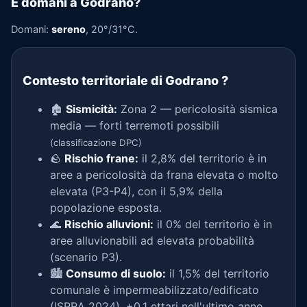
E domani a Godrano?
Domani:
sereno
, 20°/31°C.
Contesto territoriale di Godrano
?
🏚️
Sismicità:
Zona 2 — pericolosità sismica
media — forti terremoti possibili
(classificazione DPC)
🪨
Rischio frane:
il 2,8% del territorio è in
aree a pericolosità da frana elevata o molto
elevata (P3-P4), con il 5,9% della
popolazione esposta.
🌊
Rischio alluvioni:
il 0% del territorio è in
aree alluvionabili ad elevata probabilità
(scenario P3).
🏙️
Consumo di suolo:
il 1,5% del territorio
comunale è impermeabilizzato/edificato
(ISPRA 2024), +0,1 ettari nell'ultimo anno.