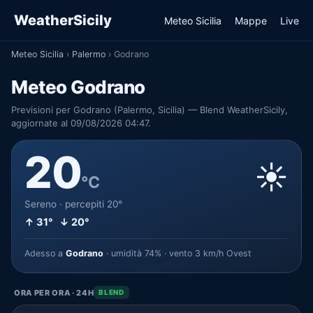
WeatherSicily
Meteo Sicilia
Mappe
Live
Meteo Sicilia
›
Palermo
›
Godrano
Meteo Godrano
Previsioni per Godrano (Palermo, Sicilia) — Blend WeatherSicily,
aggiornate al 09/08/2026 04:47.
20
☀️
°C
Sereno · percepiti 20°
↑ 31° ↓ 20°
Adesso a
Godrano
· umidità 74% · vento 3 km/h Ovest
ORA PER ORA · 24H
BLEND