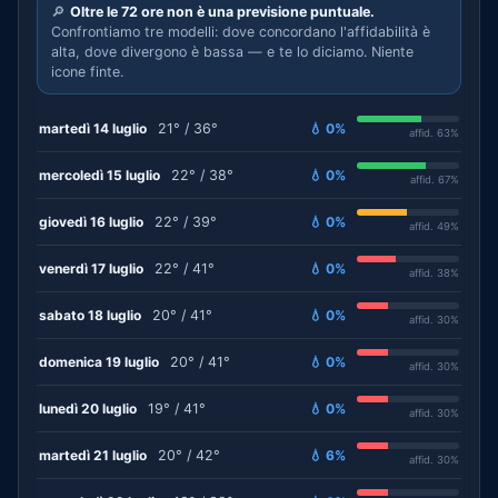
🔎
Oltre le 72 ore non è una previsione puntuale.
Confrontiamo tre modelli: dove concordano l'affidabilità è
alta, dove divergono è bassa — e te lo diciamo. Niente
icone finte.
martedì 14 luglio
21° / 36°
💧 0%
affid. 63%
mercoledì 15 luglio
22° / 38°
💧 0%
affid. 67%
giovedì 16 luglio
22° / 39°
💧 0%
affid. 49%
venerdì 17 luglio
22° / 41°
💧 0%
affid. 38%
sabato 18 luglio
20° / 41°
💧 0%
affid. 30%
domenica 19 luglio
20° / 41°
💧 0%
affid. 30%
lunedì 20 luglio
19° / 41°
💧 0%
affid. 30%
martedì 21 luglio
20° / 42°
💧 6%
affid. 30%