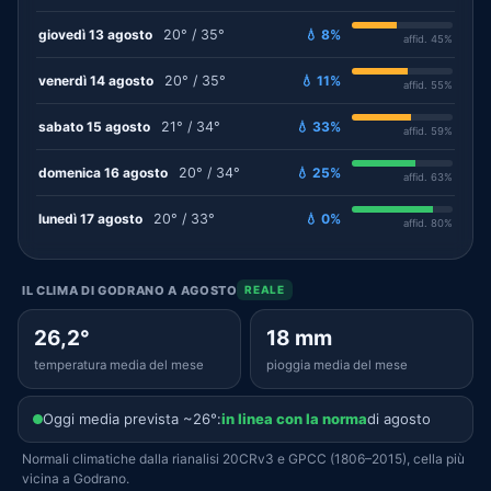
giovedì 13 agosto
20° / 35°
💧 8%
affid. 45%
venerdì 14 agosto
20° / 35°
💧 11%
affid. 55%
sabato 15 agosto
21° / 34°
💧 33%
affid. 59%
domenica 16 agosto
20° / 34°
💧 25%
affid. 63%
lunedì 17 agosto
20° / 33°
💧 0%
affid. 80%
IL CLIMA DI GODRANO A AGOSTO
REALE
26,2°
18 mm
temperatura media del mese
pioggia media del mese
Oggi media prevista ~26°:
in linea con la norma
di agosto
Normali climatiche dalla rianalisi 20CRv3 e GPCC (1806–2015), cella più
vicina a Godrano.