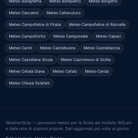
Meteo Bolognetta
Meteo Bompietro
Meteo Borgetto
Meteo Caccamo
Meteo Caltavuturo
Meteo Campofelice di Fitalia
Meteo Campofelice di Roccella
Meteo Campofiorito
Meteo Camporeale
Meteo Capaci
Meteo Carini
Meteo Castelbuono
Meteo Casteldaccia
Meteo Castellana Sicula
Meteo Castronovo di Sicilia
Meteo Cefalà Diana
Meteo Cefalù
Meteo Cerda
Meteo Chiusa Sclafani
WeatherSicily — previsioni meteo per la Sicilia dal modello WSLam
e dalla rete di stazioni proprie. Dati aggiornati più volte al giorno.