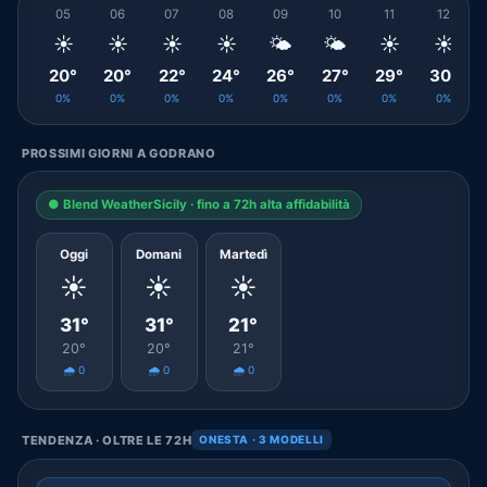
05
06
07
08
09
10
11
12
☀️
☀️
☀️
☀️
🌤️
🌤️
☀️
☀️
20°
20°
22°
24°
26°
27°
29°
30°
0%
0%
0%
0%
0%
0%
0%
0%
PROSSIMI GIORNI A GODRANO
● Blend WeatherSicily · fino a 72h alta affidabilità
Oggi
Domani
Martedì
☀️
☀️
☀️
31°
31°
21°
20°
20°
21°
🌧️ 0
🌧️ 0
🌧️ 0
TENDENZA · OLTRE LE 72H
ONESTA · 3 MODELLI