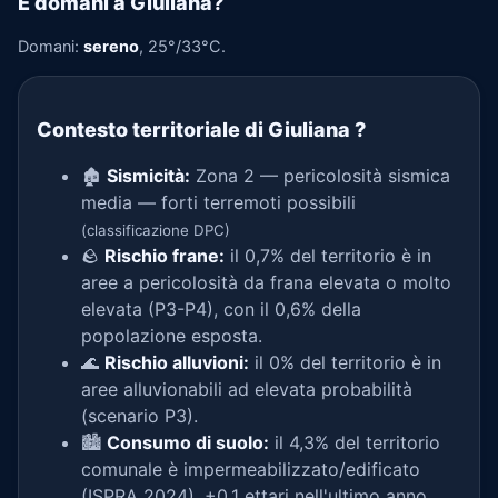
E domani a Giuliana?
Domani:
sereno
, 25°/33°C.
Contesto territoriale di Giuliana
?
🏚️
Sismicità:
Zona 2 — pericolosità sismica
media — forti terremoti possibili
(classificazione DPC)
🪨
Rischio frane:
il 0,7% del territorio è in
aree a pericolosità da frana elevata o molto
elevata (P3-P4), con il 0,6% della
popolazione esposta.
🌊
Rischio alluvioni:
il 0% del territorio è in
aree alluvionabili ad elevata probabilità
(scenario P3).
🏙️
Consumo di suolo:
il 4,3% del territorio
comunale è impermeabilizzato/edificato
(ISPRA 2024), +0,1 ettari nell'ultimo anno.