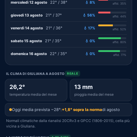
mercoledì 12 agosto
22° / 38°
💧 8%
affid. 35%
giovedì 13 agosto
21° / 37°
💧 56%
affid. 44%
venerdì 14 agosto
21° / 36°
💧 17%
affid. 52%
sabato 15 agosto
21° / 35°
💧 0%
affid. 80%
domenica 16 agosto
22° / 35°
💧 0%
affid. 77%
IL CLIMA DI GIULIANA A AGOSTO
REALE
26,2°
13 mm
temperatura media del mese
pioggia media del mese
Oggi media prevista ~28°:
+1,8° sopra la norma
di agosto
Normali climatiche dalla rianalisi 20CRv3 e GPCC (1806–2015), cella più
vicina a Giuliana.