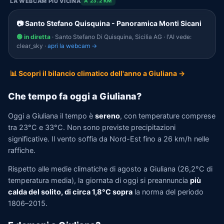
LA WEBCAM PIÙ VICINA
A 23.2 KM
📷 Santo Stefano Quisquina - Panoramica Monti Sicani
🟢 in diretta
· Santo Stefano Di Quisquina, Sicilia AG · l'AI vede:
clear_sky ·
apri la webcam →
📊 Scopri il bilancio climatico dell'anno a Giuliana →
Che tempo fa oggi a Giuliana?
Oggi a Giuliana il tempo è
sereno
, con temperature comprese
tra 23°C e 33°C. Non sono previste precipitazioni
significative. Il vento soffia da Nord-Est fino a 26 km/h nelle
raffiche.
Rispetto alle medie climatiche di agosto a Giuliana (26,2°C di
temperatura media), la giornata di oggi si preannuncia
più
calda del solito, di circa 1,8°C sopra
la norma del periodo
1806–2015.