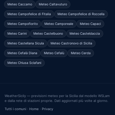
Meteo Caccamo
Meteo Caltavuturo
Meteo Campofelice di Fitalia
Meteo Campofelice di Roccella
Meteo Campofiorito
Meteo Camporeale
Meteo Capaci
Meteo Carini
Meteo Castelbuono
Meteo Casteldaccia
Meteo Castellana Sicula
Meteo Castronovo di Sicilia
Meteo Cefalà Diana
Meteo Cefalù
Meteo Cerda
Meteo Chiusa Sclafani
WeatherSicily — previsioni meteo per la Sicilia dal modello WSLam
e dalla rete di stazioni proprie. Dati aggiornati più volte al giorno.
Tutti i comuni
·
Home
·
Privacy