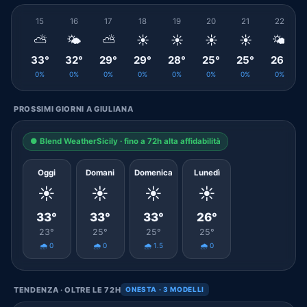
15
16
17
18
19
20
21
22
⛅
🌤️
⛅
☀️
☀️
☀️
☀️
🌤️
33°
32°
29°
29°
28°
25°
25°
26°
0%
0%
0%
0%
0%
0%
0%
0%
PROSSIMI GIORNI A GIULIANA
● Blend WeatherSicily · fino a 72h alta affidabilità
Oggi
Domani
Domenica
Lunedì
☀️
☀️
☀️
☀️
33°
33°
33°
26°
23°
25°
25°
25°
🌧️ 0
🌧️ 0
🌧️ 1.5
🌧️ 0
TENDENZA · OLTRE LE 72H
ONESTA · 3 MODELLI