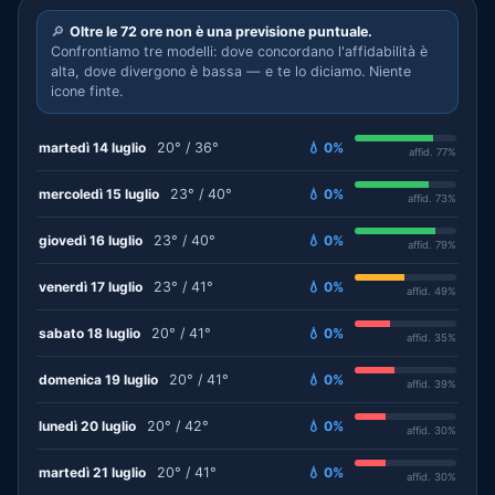
🔎
Oltre le 72 ore non è una previsione puntuale.
Confrontiamo tre modelli: dove concordano l'affidabilità è
alta, dove divergono è bassa — e te lo diciamo. Niente
icone finte.
martedì 14 luglio
20° / 36°
💧 0%
affid. 77%
mercoledì 15 luglio
23° / 40°
💧 0%
affid. 73%
giovedì 16 luglio
23° / 40°
💧 0%
affid. 79%
venerdì 17 luglio
23° / 41°
💧 0%
affid. 49%
sabato 18 luglio
20° / 41°
💧 0%
affid. 35%
domenica 19 luglio
20° / 41°
💧 0%
affid. 39%
lunedì 20 luglio
20° / 42°
💧 0%
affid. 30%
martedì 21 luglio
20° / 41°
💧 0%
affid. 30%