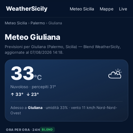
WeatherSicily
Meteo Sicilia
Mappe
Live
Meteo Sicilia
›
Palermo
›
Giuliana
Meteo Giuliana
Previsioni per Giuliana (Palermo, Sicilia) — Blend WeatherSicily,
aggiornate al 07/08/2026 14:18.
33
⛅
°C
Nuvoloso · percepiti 31°
↑ 33° ↓ 23°
Adesso a
Giuliana
· umidità 33% · vento 11 km/h Nord-Nord-
Ovest
ORA PER ORA · 24H
BLEND