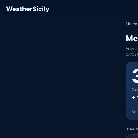
WeatherSicily
Meteo 
Met
Previs
07/08/
Ser
↑ 
Ad
ORA P