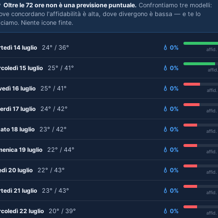

Oltre le 72 ore non è una previsione puntuale.
Confrontiamo tre modelli:
ove concordano l'affidabilità è alta, dove divergono è bassa — e te lo
iciamo. Niente icone finte.
tedì 14 luglio
24° / 36°
💧 0%
affid
coledì 15 luglio
25° / 41°
💧 0%
affid
vedì 16 luglio
25° / 41°
💧 0%
affid
erdì 17 luglio
24° / 42°
💧 0%
affid
ato 18 luglio
23° / 42°
💧 0%
affid
enica 19 luglio
22° / 44°
💧 0%
affid
edì 20 luglio
22° / 43°
💧 0%
affid
tedì 21 luglio
23° / 43°
💧 0%
affid
coledì 22 luglio
20° / 39°
💧 0%
affid