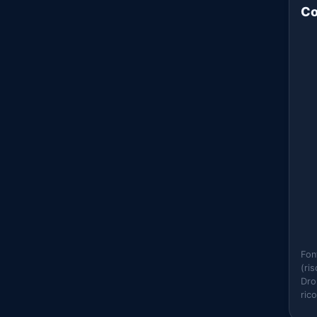
Co
Fon
(ri
Dro
ric