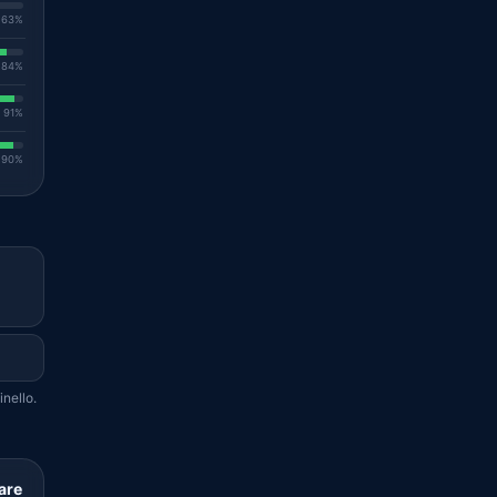
. 63%
. 84%
. 91%
. 90%
nello.
are