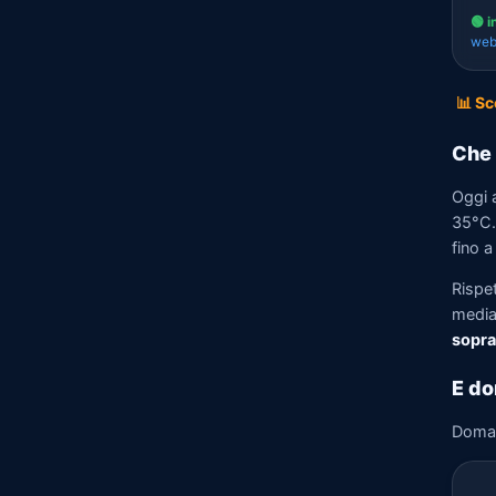
🟢 i
we
📊 Sc
Che 
Oggi a
35°C. 
fino a
Rispet
media)
sopra
E do
Doma