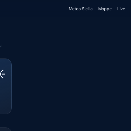
Meteo Sicilia
Mappe
Live
l
️