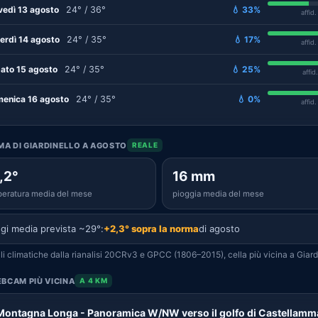
vedì 13 agosto
24° / 36°
💧 33%
affid
erdì 14 agosto
24° / 35°
💧 17%
affid
ato 15 agosto
24° / 35°
💧 25%
affid
enica 16 agosto
24° / 35°
💧 0%
affid
IMA DI GIARDINELLO A AGOSTO
REALE
,2°
16 mm
eratura media del mese
pioggia media del mese
gi media prevista ~29°:
+2,3° sopra la norma
di agosto
i climatiche dalla rianalisi 20CRv3 e GPCC (1806–2015), cella più vicina a Giardi
BCAM PIÙ VICINA
A 4 KM
Montagna Longa - Panoramica W/NW verso il golfo di Castellamm