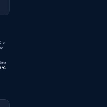
C e
ord
tura
,3°C