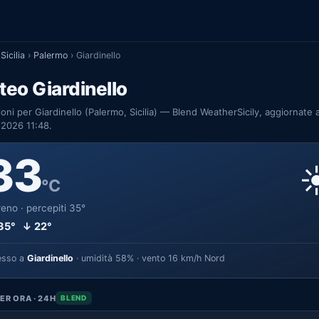
Sicilia
›
Palermo
›
Giardinello
eo Giardinello
ioni per Giardinello (Palermo, Sicilia) — Blend WeatherSicily, aggiornate a
2026 11:48.
33
☀
°C
eno · percepiti 35°
35° ↓ 22°
esso a
Giardinello
· umidità 58% · vento 16 km/h Nord
ER ORA · 24H
BLEND