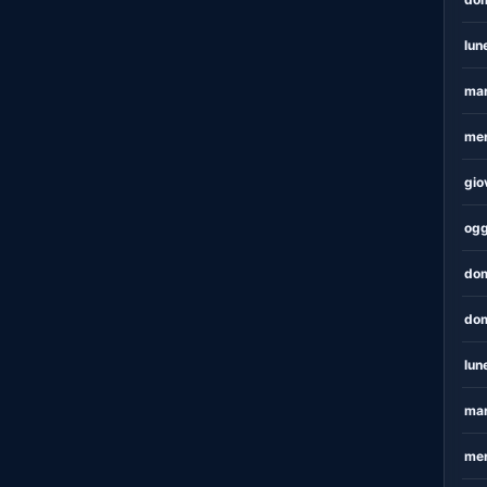
lun
mar
mer
gio
ogg
dom
dom
lun
mar
mer