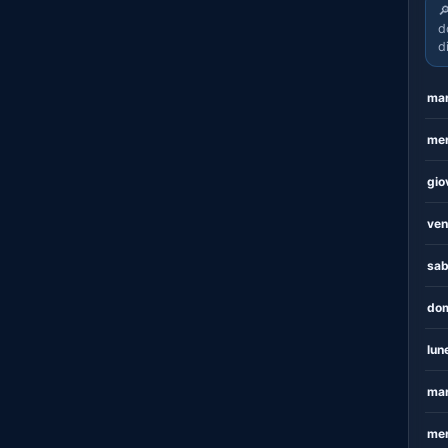

d
d
mar
mer
gio
ven
sab
dom
lun
mar
mer