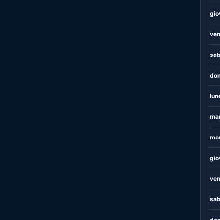
gio
ven
sab
dom
lun
mar
mer
gio
ven
sab
dom