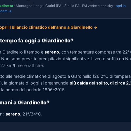
n diretta
· Montagna Longa, Carini (PA), Sicilia PA · l'AI vede: clear_sky ·
apri la
bcam →
opri il bilancio climatico dell'anno a Giardinello →
tempo fa oggi a Giardinello?
 Giardinello il tempo è
sereno
, con temperature comprese tra 22°
Non sono previste precipitazioni significative. Il vento soffia da N
 27 km/h nelle raffiche.
to alle medie climatiche di agosto a Giardinello (26,2°C di tempera
, la giornata di oggi si preannuncia
più calda del solito, di circa 2
la norma del periodo 1806–2015.
mani a Giardinello?
ni:
sereno
, 21°/34°C.