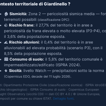
ntesto territoriale di Giardinello
?
🏚️
Sismicità:
Zona 2 — pericolosità sismica media — for
terremoti possibili
(classificazione DPC)
🪨
Rischio frane:
il 27,7% del territorio è in aree a
pericolosità da frana elevata o molto elevata (P3-P4), c
il 3,6% della popolazione esposta.
🌊
Rischio alluvioni:
il 0,4% del territorio è in aree
alluvionabili ad elevata probabilità (scenario P3), con il
8,5% della popolazione esposta.
🏙️
Consumo di suolo:
il 5,8% del territorio comunale è
impermeabilizzato/edificato (ISPRA 2024).
🌵
Siccità:
livello Watch — precipitazioni sotto la norma
.
(Copernicus EDO, decade del 11 luglio 2026)
ti: Dipartimento Protezione Civile (classificazione sismica) · ISPRA IdroGE
schio idrogeologico) · ISPRA Consumo di suolo · Copernicus European
ught Observatory (siccità CDI) — dati CC BY 4.0 / © Unione Europea,
omposti per comune su chiave ISTAT.
Dettaglio fonti
.