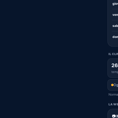
gio
ven
sab
dom
IL CL
26
temp
Og
Normal
LA WE
📷 