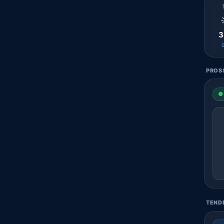
3
PROSS
● 
TENDE