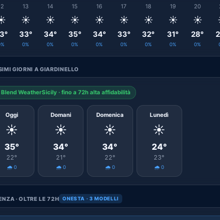
12
13
14
15
16
17
18
19
20
☀️
☀️
☀️
☀️
☀️
☀️
☀️
☀️
☀️
3°
33°
34°
35°
34°
33°
32°
31°
28°
2
0%
0%
0%
0%
0%
0%
0%
0%
0%
IMI GIORNI A GIARDINELLO
Blend WeatherSicily · fino a 72h alta affidabilità
Oggi
Domani
Domenica
Lunedì
☀️
☀️
☀️
☀️
35°
34°
34°
24°
22°
21°
22°
23°
🌧️ 0
🌧️ 0
🌧️ 0
🌧️ 0
NZA · OLTRE LE 72H
ONESTA · 3 MODELLI