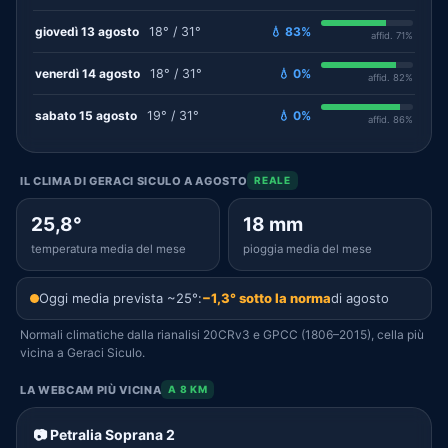
giovedì 13 agosto
18° / 31°
💧 83%
affid. 71%
venerdì 14 agosto
18° / 31°
💧 0%
affid. 82%
sabato 15 agosto
19° / 31°
💧 0%
affid. 86%
IL CLIMA DI GERACI SICULO A AGOSTO
REALE
25,8°
18 mm
temperatura media del mese
pioggia media del mese
Oggi media prevista ~25°:
−1,3° sotto la norma
di agosto
Normali climatiche dalla rianalisi 20CRv3 e GPCC (1806–2015), cella più
vicina a Geraci Siculo.
LA WEBCAM PIÙ VICINA
A 8 KM
📷 Petralia Soprana 2