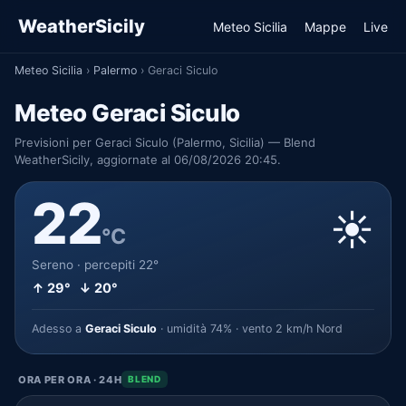
WeatherSicily
Meteo Sicilia
Mappe
Live
Meteo Sicilia
›
Palermo
›
Geraci Siculo
Meteo Geraci Siculo
Previsioni per Geraci Siculo (Palermo, Sicilia) — Blend
WeatherSicily, aggiornate al 06/08/2026 20:45.
22
☀️
°C
Sereno · percepiti 22°
↑ 29° ↓ 20°
Adesso a
Geraci Siculo
· umidità 74% · vento 2 km/h Nord
ORA PER ORA · 24H
BLEND