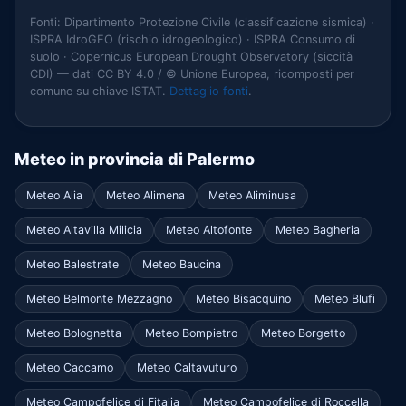
Fonti: Dipartimento Protezione Civile (classificazione sismica) ·
ISPRA IdroGEO (rischio idrogeologico) · ISPRA Consumo di
suolo · Copernicus European Drought Observatory (siccità
CDI) — dati CC BY 4.0 / © Unione Europea, ricomposti per
comune su chiave ISTAT.
Dettaglio fonti
.
Meteo in provincia di Palermo
Meteo Alia
Meteo Alimena
Meteo Aliminusa
Meteo Altavilla Milicia
Meteo Altofonte
Meteo Bagheria
Meteo Balestrate
Meteo Baucina
Meteo Belmonte Mezzagno
Meteo Bisacquino
Meteo Blufi
Meteo Bolognetta
Meteo Bompietro
Meteo Borgetto
Meteo Caccamo
Meteo Caltavuturo
Meteo Campofelice di Fitalia
Meteo Campofelice di Roccella