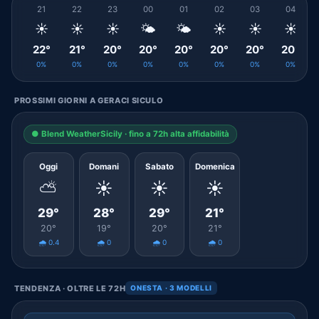
21
22
23
00
01
02
03
04
☀️
☀️
☀️
🌤️
🌤️
☀️
☀️
☀️
22°
21°
20°
20°
20°
20°
20°
20°
0%
0%
0%
0%
0%
0%
0%
0%
PROSSIMI GIORNI A GERACI SICULO
● Blend WeatherSicily · fino a 72h alta affidabilità
Oggi
Domani
Sabato
Domenica
⛅
☀️
☀️
☀️
29°
28°
29°
21°
20°
19°
20°
21°
🌧️ 0.4
🌧️ 0
🌧️ 0
🌧️ 0
TENDENZA · OLTRE LE 72H
ONESTA · 3 MODELLI