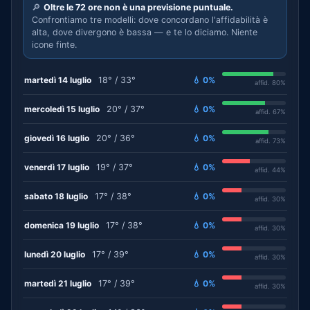
🔎
Oltre le 72 ore non è una previsione puntuale.
Confrontiamo tre modelli: dove concordano l'affidabilità è
alta, dove divergono è bassa — e te lo diciamo. Niente
icone finte.
martedì 14 luglio
18° / 33°
💧 0%
affid. 80%
mercoledì 15 luglio
20° / 37°
💧 0%
affid. 67%
giovedì 16 luglio
20° / 36°
💧 0%
affid. 73%
venerdì 17 luglio
19° / 37°
💧 0%
affid. 44%
sabato 18 luglio
17° / 38°
💧 0%
affid. 30%
domenica 19 luglio
17° / 38°
💧 0%
affid. 30%
lunedì 20 luglio
17° / 39°
💧 0%
affid. 30%
martedì 21 luglio
17° / 39°
💧 0%
affid. 30%