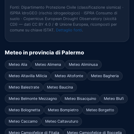
Fonti: Dipartimento Protezione Civile (classificazione sismica) ·
ISPRA IdroGEO (rischio idrogeologico) · ISPRA Consumo di
suolo · Copernicus European Drought Observatory (siccità
CDI) — dati CC BY 4.0 / © Unione Europea, ricomposti per
comune su chiave ISTAT.
Dettaglio fonti
.
Meteo in provincia di Palermo
Meteo Alia
Meteo Alimena
Meteo Aliminusa
Meteo Altavilla Milicia
Meteo Altofonte
Meteo Bagheria
Meteo Balestrate
Meteo Baucina
Meteo Belmonte Mezzagno
Meteo Bisacquino
Meteo Blufi
Meteo Bolognetta
Meteo Bompietro
Meteo Borgetto
Meteo Caccamo
Meteo Caltavuturo
Meteo Campofelice di Fitalia
Meteo Campofelice di Roccella