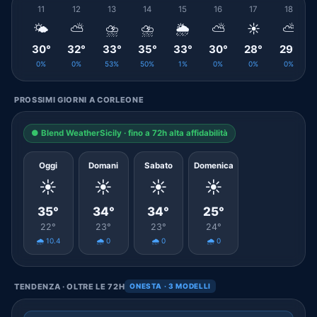
11
12
13
14
15
16
17
18
🌤️
⛅
⛈️
⛈️
🌦️
⛅
☀️
⛅
30°
32°
33°
35°
33°
30°
28°
29°
0%
0%
53%
50%
1%
0%
0%
0%
PROSSIMI GIORNI A CORLEONE
● Blend WeatherSicily · fino a 72h alta affidabilità
Oggi
Domani
Sabato
Domenica
☀️
☀️
☀️
☀️
35°
34°
34°
25°
22°
23°
23°
24°
🌧️ 10.4
🌧️ 0
🌧️ 0
🌧️ 0
TENDENZA · OLTRE LE 72H
ONESTA · 3 MODELLI