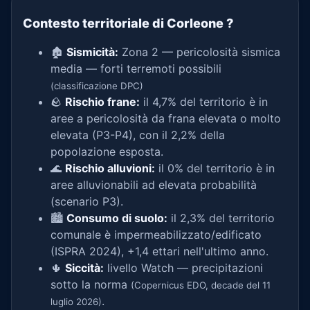
Contesto territoriale di Corleone
?
🏚️
Sismicità:
Zona 2 — pericolosità sismica
media — forti terremoti possibili
(classificazione DPC)
🪨
Rischio frane:
il 4,7% del territorio è in
aree a pericolosità da frana elevata o molto
elevata (P3-P4), con il 2,2% della
popolazione esposta.
🌊
Rischio alluvioni:
il 0% del territorio è in
aree alluvionabili ad elevata probabilità
(scenario P3).
🏙️
Consumo di suolo:
il 2,3% del territorio
comunale è impermeabilizzato/edificato
(ISPRA 2024), +1,4 ettari nell'ultimo anno.
🌵
Siccità:
livello Watch — precipitazioni
sotto la norma
(Copernicus EDO, decade del 11
.
luglio 2026)