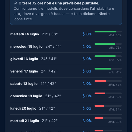
🔎
Oltre le 72 ore non è una previsione puntuale.
Confrontiamo tre modelli: dove concordano l'affidabilità è
alta, dove divergono è bassa — e te lo diciamo. Niente
icone finte.
martedì 14 luglio
21° / 38°
💧 0%
affid. 80%
mercoledì 15 luglio
24° / 41°
💧 0%
affid. 76%
giovedì 16 luglio
24° / 41°
💧 0%
affid. 77%
venerdì 17 luglio
24° / 42°
💧 0%
affid. 61%
sabato 18 luglio
21° / 42°
💧 0%
affid. 43%
domenica 19 luglio
21° / 42°
💧 0%
affid. 39%
lunedì 20 luglio
21° / 42°
💧 0%
affid. 34%
martedì 21 luglio
21° / 42°
💧 0%
affid. 30%