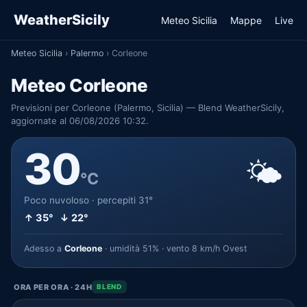
WeatherSicily
Meteo Sicilia
Mappe
Live
Meteo Sicilia
›
Palermo
›
Corleone
Meteo Corleone
Previsioni per Corleone (Palermo, Sicilia) — Blend WeatherSicily,
aggiornate al 06/08/2026 10:32.
30
🌤️
°C
Poco nuvoloso · percepiti 31°
↑ 35° ↓ 22°
Adesso a
Corleone
· umidità 51% · vento 8 km/h Ovest
ORA PER ORA · 24H
BLEND