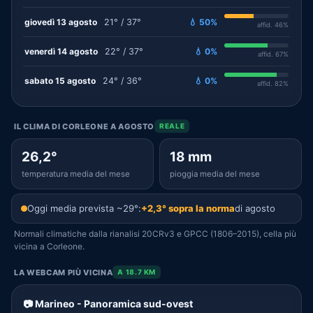
giovedì 13 agosto
21° / 37°
💧 50%
affid. 46%
venerdì 14 agosto
22° / 37°
💧 0%
affid. 67%
sabato 15 agosto
24° / 36°
💧 0%
affid. 82%
IL CLIMA DI CORLEONE A AGOSTO
REALE
26,2°
18 mm
temperatura media del mese
pioggia media del mese
Oggi media prevista ~29°:
+2,3° sopra la norma
di agosto
Normali climatiche dalla rianalisi 20CRv3 e GPCC (1806–2015), cella più
vicina a Corleone.
LA WEBCAM PIÙ VICINA
A 18.7 KM
📷 Marineo - Panoramica sud-ovest