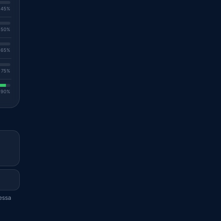
. 45%
. 50%
. 65%
. 75%
. 90%
tessa