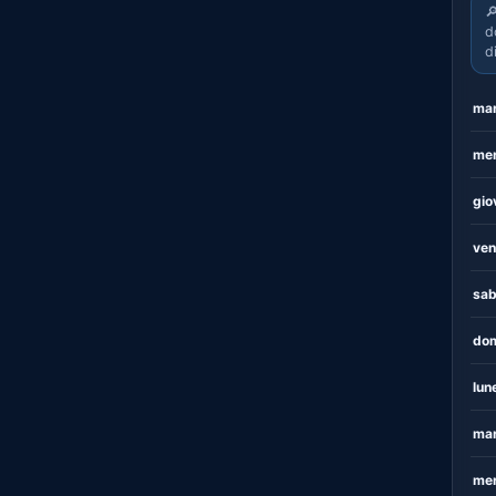

d
d
mar
mer
gio
ven
sab
dom
lun
mar
mer