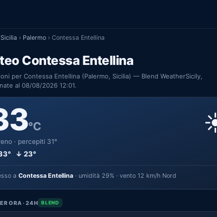
Sicilia
›
Palermo
›
Contessa Entellina
eo Contessa Entellina
ioni per Contessa Entellina (Palermo, Sicilia) — Blend WeatherSicily,
nate al 08/08/2026 12:01.
33
☀
°C
eno · percepiti 31°
33° ↓ 23°
esso a
Contessa Entellina
· umidità 29% · vento 12 km/h Nord
ER ORA · 24H
BLEND