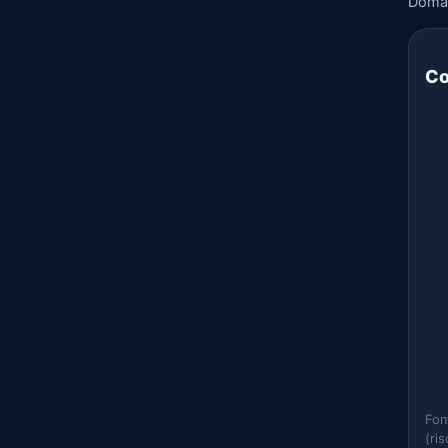
Doma
Co
Fon
(ri