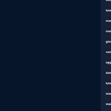
lun
mar
mer
gio
ven
ogg
dom
lun
mar
mer