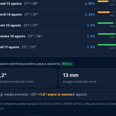
vedì 13 agosto
21° / 38°
💧 50%
affid
erdì 14 agosto
21° / 37°
💧 44%
affid
ato 15 agosto
22° / 37°
💧 0%
affid
enica 16 agosto
23° / 36°
💧 0%
affid
edì 17 agosto
22° / 35°
💧 0%
affid
IMA DI CONTESSA ENTELLINA A AGOSTO
REALE
,2°
13 mm
eratura media del mese
pioggia media del mese
gi media prevista ~28°:
+1,8° sopra la norma
di agosto
i climatiche dalla rianalisi 20CRv3 e GPCC (1806–2015), cella più vicina a Con
na.