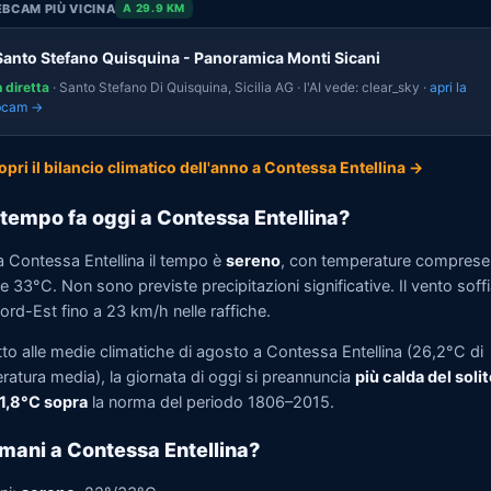
BCAM PIÙ VICINA
A 29.9 KM
Santo Stefano Quisquina - Panoramica Monti Sicani
n diretta
· Santo Stefano Di Quisquina, Sicilia AG · l'AI vede: clear_sky ·
apri la
bcam →
opri il bilancio climatico dell'anno a Contessa Entellina →
tempo fa oggi a Contessa Entellina?
a Contessa Entellina il tempo è
sereno
, con temperature comprese 
 33°C. Non sono previste precipitazioni significative. Il vento soff
ord-Est fino a 23 km/h nelle raffiche.
tto alle medie climatiche di agosto a Contessa Entellina (26,2°C di
ratura media), la giornata di oggi si preannuncia
più calda del solit
 1,8°C sopra
la norma del periodo 1806–2015.
mani a Contessa Entellina?