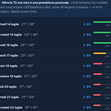

Oltre le 72 ore non è una previsione puntuale.
Confrontiamo tre modelli:
ove concordano l'affidabilità è alta, dove divergono è bassa — e te lo
iciamo. Niente icone finte.
tedì 14 luglio
21° / 38°
💧 0%
affid
coledì 15 luglio
23° / 40°
💧 0%
affid
vedì 16 luglio
25° / 40°
💧 0%
affid
erdì 17 luglio
23° / 42°
💧 0%
affid
ato 18 luglio
21° / 42°
💧 0%
affid
enica 19 luglio
21° / 42°
💧 0%
affid
edì 20 luglio
21° / 42°
💧 0%
affid
tedì 21 luglio
21° / 42°
💧 0%
affid
coledì 22 luglio
19° / 41°
💧 0%
affid