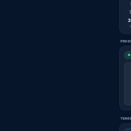
3
PROSS
● 
TENDE