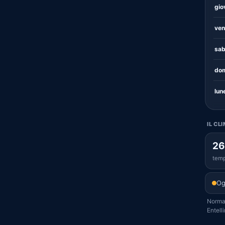
gio
ven
sab
dom
lun
IL CL
26
temp
Og
Normal
Entelli