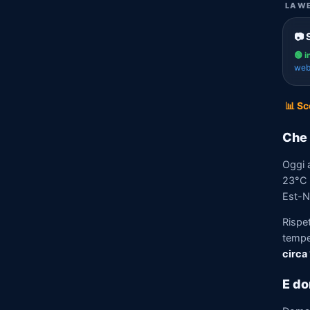
LA WE
📷 
🟢 i
we
📊 Sc
Che 
Oggi 
23°C e
Est-N
Rispe
tempe
circa
E do