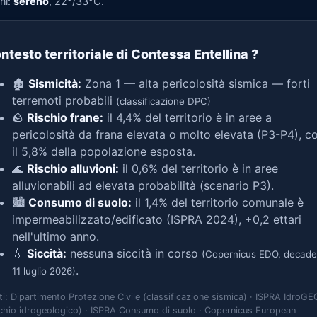
ni:
sereno
, 22°/33°C.
ntesto territoriale di Contessa Entellina
?
🏚️
Sismicità:
Zona 1 — alta pericolosità sismica — forti
terremoti probabili
(classificazione DPC)
🪨
Rischio frane:
il 4,4% del territorio è in aree a
pericolosità da frana elevata o molto elevata (P3-P4), c
il 5,8% della popolazione esposta.
🌊
Rischio alluvioni:
il 0,6% del territorio è in aree
alluvionabili ad elevata probabilità (scenario P3).
🏙️
Consumo di suolo:
il 1,4% del territorio comunale è
impermeabilizzato/edificato (ISPRA 2024), +0,2 ettari
nell'ultimo anno.
💧
Siccità:
nessuna siccità in corso
(Copernicus EDO, decade
.
11 luglio 2026)
ti: Dipartimento Protezione Civile (classificazione sismica) · ISPRA IdroGE
schio idrogeologico) · ISPRA Consumo di suolo · Copernicus European