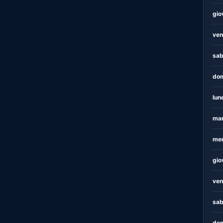
gio
ven
sab
dom
lun
mar
mer
gio
ven
sab
dom