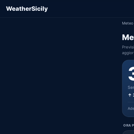
WeatherSicily
Meteo 
Met
Previs
aggior
Ser
↑ 
Ad
ORA P