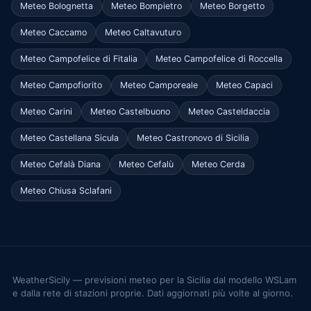
Meteo Bolognetta
Meteo Bompietro
Meteo Borgetto
Meteo Caccamo
Meteo Caltavuturo
Meteo Campofelice di Fitalia
Meteo Campofelice di Roccella
Meteo Campofiorito
Meteo Camporeale
Meteo Capaci
Meteo Carini
Meteo Castelbuono
Meteo Casteldaccia
Meteo Castellana Sicula
Meteo Castronovo di Sicilia
Meteo Cefalà Diana
Meteo Cefalù
Meteo Cerda
Meteo Chiusa Sclafani
WeatherSicily — previsioni meteo per la Sicilia dal modello WSLam
e dalla rete di stazioni proprie. Dati aggiornati più volte al giorno.