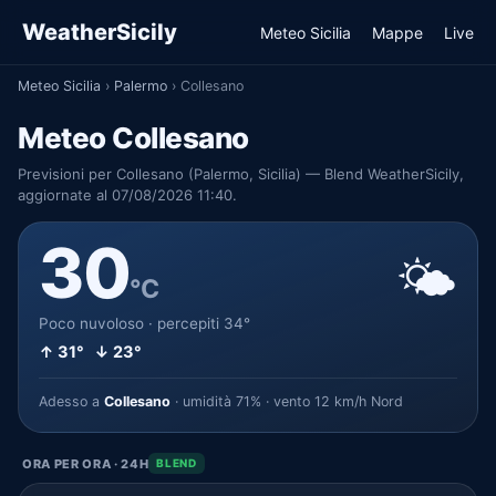
WeatherSicily
Meteo Sicilia
Mappe
Live
Meteo Sicilia
›
Palermo
›
Collesano
Meteo Collesano
Previsioni per Collesano (Palermo, Sicilia) — Blend WeatherSicily,
aggiornate al 07/08/2026 11:40.
30
🌤️
°C
Poco nuvoloso · percepiti 34°
↑ 31° ↓ 23°
Adesso a
Collesano
· umidità 71% · vento 12 km/h Nord
ORA PER ORA · 24H
BLEND