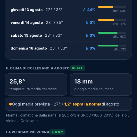
giovedì 13 agosto
22° / 35°
💧 44%
affid. 53%
venerdì 14 agosto
23° / 35°
💧 0%
affid. 57%
sabato 15 agosto
23° / 33°
💧 0%
affid. 68%
domenica 16 agosto
23° / 33°
💧 0%
affid. 71%
IL CLIMA DI COLLESANO A AGOSTO
REALE
25,8°
18 mm
temperatura media del mese
pioggia media del mese
Oggi media prevista ~27°:
+1,2° sopra la norma
di agosto
Normali climatiche dalla rianalisi 20CRv3 e GPCC (1806–2015), cella più
vicina a Collesano.
LA WEBCAM PIÙ VICINA
A 9 KM