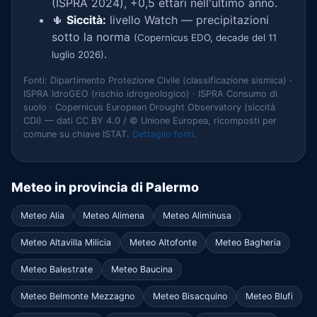
(ISPRA 2024), +0,5 ettari nell'ultimo anno.
🌵
Siccità:
livello Watch — precipitazioni
sotto la norma
(Copernicus EDO, decade del 11
.
luglio 2026)
Fonti: Dipartimento Protezione Civile (classificazione sismica) ·
ISPRA IdroGEO (rischio idrogeologico) · ISPRA Consumo di
suolo · Copernicus European Drought Observatory (siccità
CDI) — dati CC BY 4.0 / © Unione Europea, ricomposti per
comune su chiave ISTAT.
Dettaglio fonti
.
Meteo in provincia di Palermo
Meteo Alia
Meteo Alimena
Meteo Aliminusa
Meteo Altavilla Milicia
Meteo Altofonte
Meteo Bagheria
Meteo Balestrate
Meteo Baucina
Meteo Belmonte Mezzagno
Meteo Bisacquino
Meteo Blufi