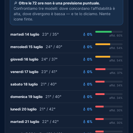
🔎
Oltre le 72 ore non è una previsione puntuale.
Confrontiamo tre modelli: dove concordano l'affidabilità è
alta, dove divergono è bassa — e te lo diciamo. Niente
icone finte.
martedì 14 luglio
23° / 35°
💧 0%
affid. 60%
mercoledì 15 luglio
24° / 40°
💧 0%
affid. 54%
giovedì 16 luglio
24° / 37°
💧 0%
affid. 54%
venerdì 17 luglio
23° / 41°
💧 0%
affid. 37%
sabato 18 luglio
21° / 40°
💧 0%
affid. 34%
domenica 19 luglio
21° / 40°
💧 0%
affid. 34%
lunedì 20 luglio
21° / 42°
💧 0%
affid. 30%
martedì 21 luglio
22° / 42°
💧 6%
affid. 30%