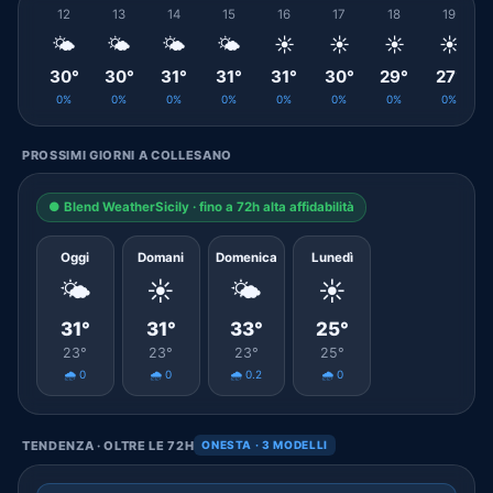
12
13
14
15
16
17
18
19
🌤️
🌤️
🌤️
🌤️
☀️
☀️
☀️
☀️
30°
30°
31°
31°
31°
30°
29°
27°
0%
0%
0%
0%
0%
0%
0%
0%
PROSSIMI GIORNI A COLLESANO
● Blend WeatherSicily · fino a 72h alta affidabilità
Oggi
Domani
Domenica
Lunedì
🌤️
☀️
🌤️
☀️
31°
31°
33°
25°
23°
23°
23°
25°
🌧️ 0
🌧️ 0
🌧️ 0.2
🌧️ 0
TENDENZA · OLTRE LE 72H
ONESTA · 3 MODELLI