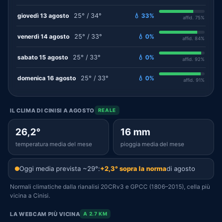
giovedì 13 agosto
25° / 34°
💧 33%
affid. 75%
venerdì 14 agosto
25° / 33°
💧 0%
affid. 84%
sabato 15 agosto
25° / 33°
💧 0%
affid. 92%
domenica 16 agosto
25° / 33°
💧 0%
affid. 91%
IL CLIMA DI CINISI A AGOSTO
REALE
26,2°
16 mm
temperatura media del mese
pioggia media del mese
Oggi media prevista ~29°:
+2,3° sopra la norma
di agosto
Normali climatiche dalla rianalisi 20CRv3 e GPCC (1806–2015), cella più
vicina a Cinisi.
LA WEBCAM PIÙ VICINA
A 2.7 KM