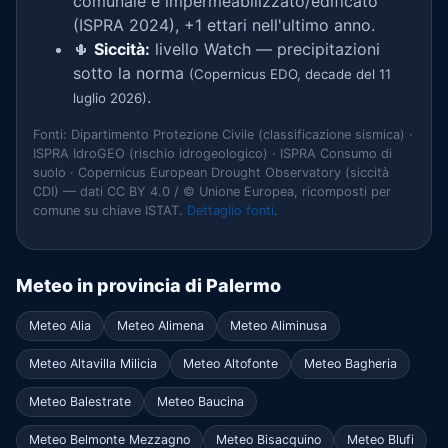
comunale è impermeabilizzato/edificato
(ISPRA 2024), +1 ettari nell'ultimo anno.
🌵
Siccità:
livello Watch — precipitazioni
sotto la norma
(Copernicus EDO, decade del 11
.
luglio 2026)
Fonti: Dipartimento Protezione Civile (classificazione sismica) ·
ISPRA IdroGEO (rischio idrogeologico) · ISPRA Consumo di
suolo · Copernicus European Drought Observatory (siccità
CDI) — dati CC BY 4.0 / © Unione Europea, ricomposti per
comune su chiave ISTAT.
Dettaglio fonti
.
Meteo in provincia di Palermo
Meteo Alia
Meteo Alimena
Meteo Aliminusa
Meteo Altavilla Milicia
Meteo Altofonte
Meteo Bagheria
Meteo Balestrate
Meteo Baucina
Meteo Belmonte Mezzagno
Meteo Bisacquino
Meteo Blufi