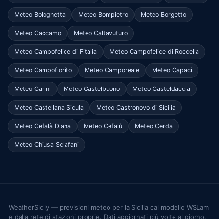
Meteo Bolognetta
Meteo Bompietro
Meteo Borgetto
Meteo Caccamo
Meteo Caltavuturo
Meteo Campofelice di Fitalia
Meteo Campofelice di Roccella
Meteo Campofiorito
Meteo Camporeale
Meteo Capaci
Meteo Carini
Meteo Castelbuono
Meteo Casteldaccia
Meteo Castellana Sicula
Meteo Castronovo di Sicilia
Meteo Cefalà Diana
Meteo Cefalù
Meteo Cerda
Meteo Chiusa Sclafani
WeatherSicily — previsioni meteo per la Sicilia dal modello WSLam
e dalla rete di stazioni proprie. Dati aggiornati più volte al giorno.