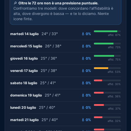
🔎
Oltre le 72 ore non è una previsione puntuale.
Confrontiamo tre modelli: dove concordano l'affidabilità è
alta, dove divergono è bassa — e te lo diciamo. Niente
icone finte.
martedì 14 luglio
24° / 33°
💧 0%
affid. 87%
mercoledì 15 luglio
26° / 38°
💧 0%
affid. 73%
giovedì 16 luglio
25° / 36°
💧 0%
affid. 75%
venerdì 17 luglio
25° / 38°
💧 0%
affid. 53%
sabato 18 luglio
25° / 41°
💧 0%
affid. 30%
domenica 19 luglio
25° / 41°
💧 0%
affid. 36%
lunedì 20 luglio
25° / 40°
💧 0%
affid. 37%
martedì 21 luglio
25° / 40°
💧 0%
affid. 32%