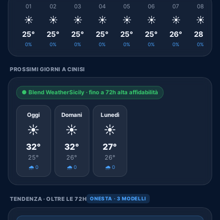
01
02
03
04
05
06
07
08
☀️
☀️
☀️
☀️
☀️
☀️
☀️
☀️
25°
25°
25°
25°
25°
25°
26°
28°
0%
0%
0%
0%
0%
0%
0%
0%
PROSSIMI GIORNI A CINISI
● Blend WeatherSicily · fino a 72h alta affidabilità
Oggi
Domani
Lunedì
☀️
☀️
☀️
32°
32°
27°
25°
26°
26°
🌧️ 0
🌧️ 0
🌧️ 0
TENDENZA · OLTRE LE 72H
ONESTA · 3 MODELLI