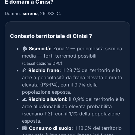
E domani a Cinisi?
Domani:
sereno
, 26°/32°C.
Contesto territoriale di Cinisi
?
🏚️
Sismicità:
Zona 2 — pericolosità sismica
media — forti terremoti possibili
(classificazione DPC)
🪨
Rischio frane:
il 28,7% del territorio è in
aree a pericolosità da frana elevata o molto
elevata (P3-P4), con il 9,7% della
popolazione esposta.
🌊
Rischio alluvioni:
il 0,9% del territorio è in
aree alluvionabili ad elevata probabilità
(scenario P3), con il 1,1% della popolazione
esposta.
🏙️
Consumo di suolo:
il 18,3% del territorio