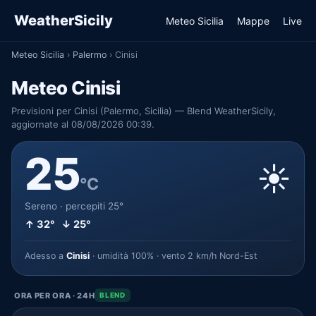
WeatherSicily
Meteo Sicilia
Mappe
Live
Meteo Sicilia
›
Palermo
›
Cinisi
Meteo Cinisi
Previsioni per Cinisi (Palermo, Sicilia) — Blend WeatherSicily,
aggiornate al 08/08/2026 00:39.
25
☀️
°C
Sereno · percepiti 25°
↑ 32° ↓ 25°
Adesso a
Cinisi
· umidità 100% · vento 2 km/h Nord-Est
ORA PER ORA · 24H
BLEND