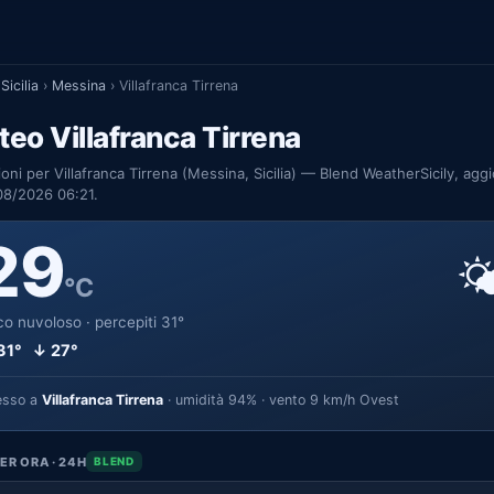
Sicilia
›
Messina
›
Villafranca Tirrena
eo Villafranca Tirrena
ioni per Villafranca Tirrena (Messina, Sicilia) — Blend WeatherSicily, agg
08/2026 06:21.
29

°C
o nuvoloso · percepiti 31°
31° ↓ 27°
esso a
Villafranca Tirrena
· umidità 94% · vento 9 km/h Ovest
ER ORA · 24H
BLEND