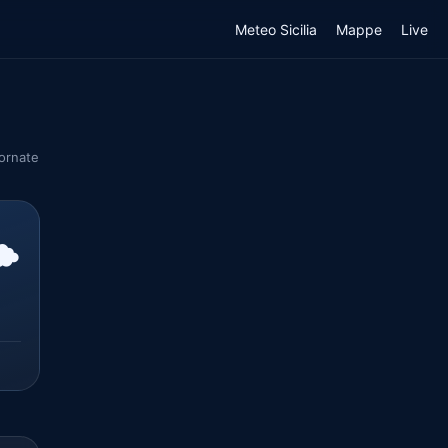
Meteo Sicilia
Mappe
Live
iornate
️