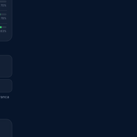
. 70%
. 78%
. 83%
franca