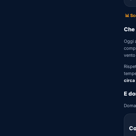
📊 Sc
Che 
Oggi a
compre
vento 
Rispet
tempe
circa
E do
Doma
Co