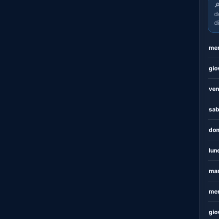

d
d
mer
gio
ven
sab
dom
lun
mar
mer
gio