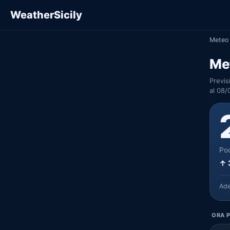
WeatherSicily
Meteo 
Met
Previs
al 08/
Poc
↑ 
Ad
ORA P