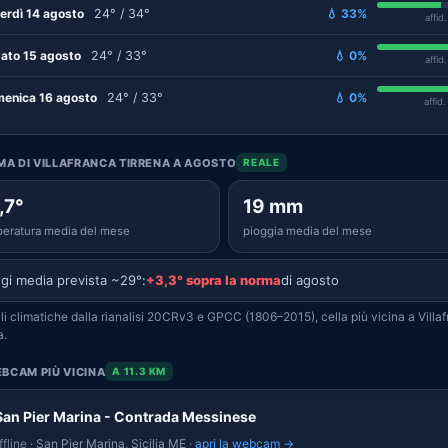
erdì 14 agosto
24° / 34°
💧 33%
affid
ato 15 agosto
24° / 33°
💧 0%
affid
enica 16 agosto
24° / 33°
💧 0%
affid
IMA DI VILLAFRANCA TIRRENA A AGOSTO
REALE
,7°
19 mm
eratura media del mese
pioggia media del mese
gi media prevista ~29°:
+3,3° sopra la norma
di agosto
i climatiche dalla rianalisi 20CRv3 e GPCC (1806–2015), cella più vicina a Villa
a.
BCAM PIÙ VICINA
A 11.3 KM
San Pier Marina - Contrada Messinese
fline
· San Pier Marina, Sicilia ME ·
apri la webcam →