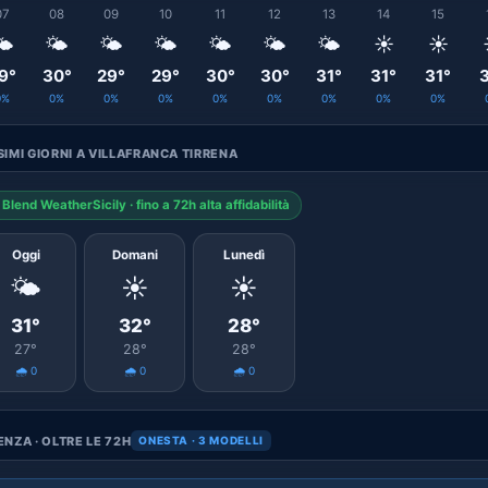
07
08
09
10
11
12
13
14
15
️
🌤️
🌤️
🌤️
🌤️
🌤️
🌤️
☀️
☀️
9°
30°
29°
29°
30°
30°
31°
31°
31°
3
0%
0%
0%
0%
0%
0%
0%
0%
0%
IMI GIORNI A VILLAFRANCA TIRRENA
Blend WeatherSicily · fino a 72h alta affidabilità
Oggi
Domani
Lunedì
🌤️
☀️
☀️
31°
32°
28°
27°
28°
28°
🌧️ 0
🌧️ 0
🌧️ 0
NZA · OLTRE LE 72H
ONESTA · 3 MODELLI