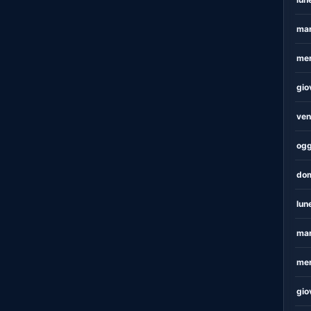
mar
mer
gio
ven
ogg
dom
lun
mar
mer
gio