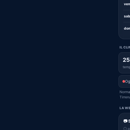
ven
sab
dom
IL CL
25
temp
Og
Normal
Tirren
LA WE
📷 
⚪ of