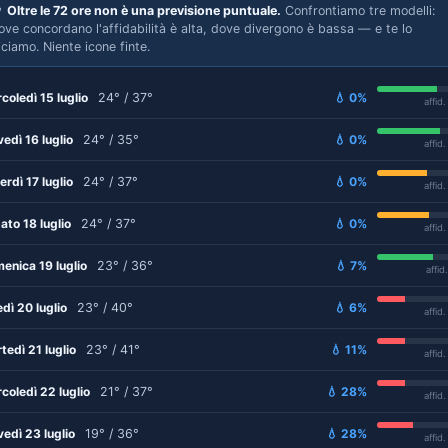

Oltre le 72 ore non è una previsione puntuale.
Confrontiamo tre modelli:
ove concordano l'affidabilità è alta, dove divergono è bassa — e te lo
iciamo. Niente icone finte.
coledì 15 luglio
24° / 37°
💧 0%
affid
vedì 16 luglio
24° / 35°
💧 0%
affid
erdì 17 luglio
24° / 37°
💧 0%
affid
ato 18 luglio
24° / 37°
💧 0%
affid
enica 19 luglio
23° / 36°
💧 7%
affid
edì 20 luglio
23° / 40°
💧 6%
affid
tedì 21 luglio
23° / 41°
💧 11%
affid
coledì 22 luglio
21° / 37°
💧 28%
affid
vedì 23 luglio
19° / 36°
💧 28%
affid