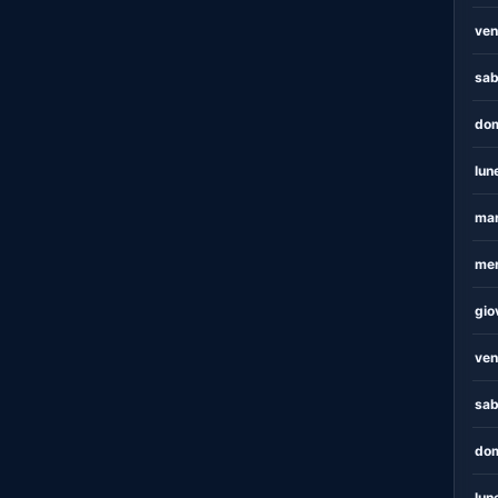
ven
sab
dom
lun
mar
mer
gio
ven
sab
dom
lun