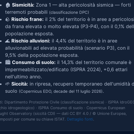
🏚️
Sismicità:
Zona 1 — alta pericolosità sismica — forti
terremoti probabili
(classificazione DPC)
🪨
Rischio frane:
il 2% del territorio è in aree a pericolos
da frana elevata o molto elevata (P3-P4), con il 0,1% del
popolazione esposta.
🌊
Rischio alluvioni:
il 4,4% del territorio è in aree
alluvionabili ad elevata probabilità (scenario P3), con il
9,5% della popolazione esposta.
🏙️
Consumo di suolo:
il 14,3% del territorio comunale è
impermeabilizzato/edificato (ISPRA 2024), +0,6 ettari
nell'ultimo anno.
🌱
Siccità:
in ripresa, recupero temporaneo dell'umidità d
suolo
.
(Copernicus EDO, decade del 11 luglio 2026)
ti: Dipartimento Protezione Civile (classificazione sismica) · ISPRA IdroGE
schio idrogeologico) · ISPRA Consumo di suolo · Copernicus European
ught Observatory (siccità CDI) — dati CC BY 4.0 / © Unione Europea,
omposti per comune su chiave ISTAT.
Dettaglio fonti
.