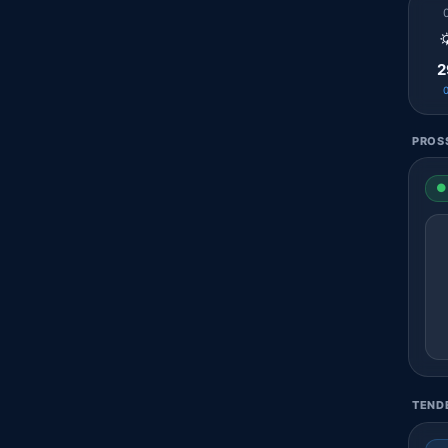

2
PROSS
● 
TENDE