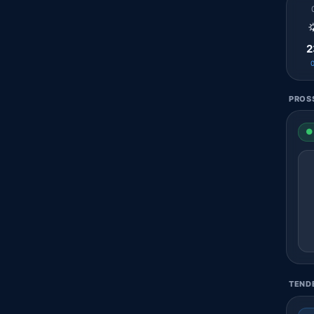

2
PROSS
● 
TENDE