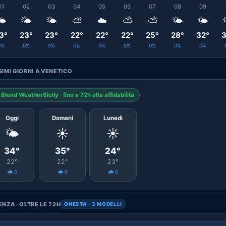
01
02
03
04
05
06
07
08
09
️
🌤️
🌤️
⛅
☁️
⛅
⛅
🌤️
🌤️
3°
23°
23°
22°
22°
22°
25°
28°
32°
3
0%
0%
0%
0%
0%
0%
0%
0%
0%
IMI GIORNI A VENETICO
Blend WeatherSicily · fino a 72h alta affidabilità
Oggi
Domani
Lunedì
🌤️
☀️
☀️
34°
35°
24°
22°
22°
23°
🌧️ 0
🌧️ 0
🌧️ 0
NZA · OLTRE LE 72H
ONESTA · 3 MODELLI