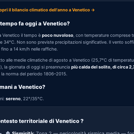
opri il bilancio climatico dell'anno a Venetico →
tempo fa oggi a Venetico?
a Venetico il tempo è
poco nuvoloso
, con temperature comprese t
 34°C. Non sono previste precipitazioni significative. Il vento soff
fino a 14 km/h nelle raffiche.
tto alle medie climatiche di agosto a Venetico (25,7°C di temperatu
, la giornata di oggi si preannuncia
più calda del solito, di circa 2
la norma del periodo 1806–2015.
mani a Venetico?
ni:
sereno
, 22°/35°C.
ntesto territoriale di Venetico
?
🏚️
Sismicità:
Zona 2 — pericolosità sismica media — for