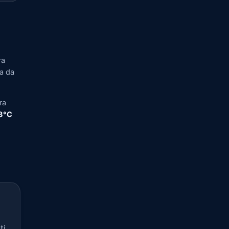
ra
ia da
ra
,3°C
ti