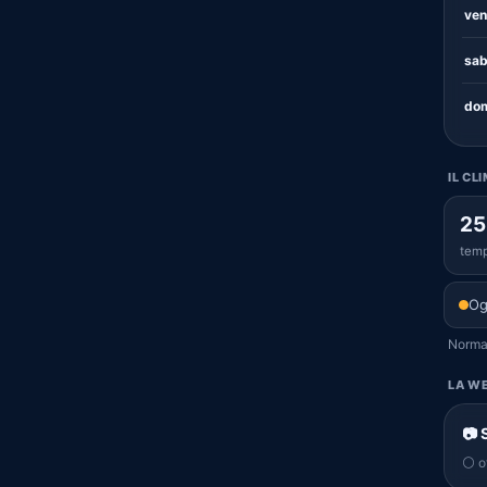
ven
sab
dom
IL CL
25
temp
Og
Normal
LA WE
📷 
⚪ of