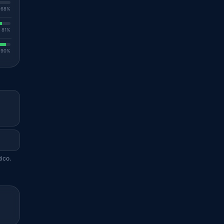
. 68%
. 81%
. 90%
ico.