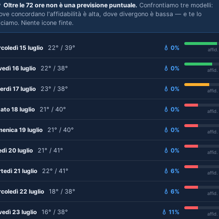

Oltre le 72 ore non è una previsione puntuale.
Confrontiamo tre modelli:
ove concordano l'affidabilità è alta, dove divergono è bassa — e te lo
iciamo. Niente icone finte.
coledì 15 luglio
22° / 39°
💧 0%
affid
vedì 16 luglio
22° / 38°
💧 0%
affid
erdì 17 luglio
23° / 38°
💧 0%
affid
ato 18 luglio
21° / 40°
💧 0%
affid
enica 19 luglio
21° / 40°
💧 0%
affid
edì 20 luglio
21° / 41°
💧 0%
affid
tedì 21 luglio
22° / 41°
💧 6%
affid
coledì 22 luglio
18° / 38°
💧 6%
affid
vedì 23 luglio
16° / 38°
💧 11%
affid