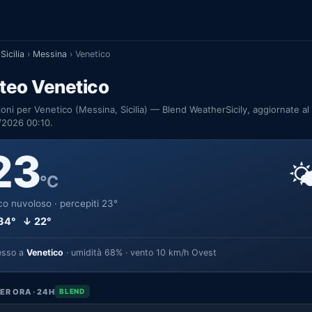
Sicilia
›
Messina
›
Venetico
teo Venetico
ioni per Venetico (Messina, Sicilia) — Blend WeatherSicily, aggiornate al
/2026 00:10.
23

°C
o nuvoloso · percepiti 23°
34° ↓ 22°
esso a
Venetico
· umidità 68% · vento 10 km/h Ovest
ER ORA · 24H
BLEND