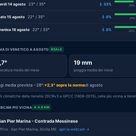
erdì 14 agosto
23° / 35°
💧 33%
affid
ato 15 agosto
22° / 35°
💧 0%
affid
enica 16 agosto
22° / 33°
💧 0%
affid
IMA DI VENETICO A AGOSTO
REALE
,7°
19 mm
eratura media del mese
pioggia media del mese
gi media prevista ~28°:
+2,3° sopra la norma
di agosto
i climatiche dalla rianalisi 20CRv3 e GPCC (1806–2015), cella più vicina a Venet
BCAM PIÙ VICINA
A 4.9 KM
San Pier Marina - Contrada Messinese
fline
· San Pier Marina, Sicilia ME ·
apri la webcam →