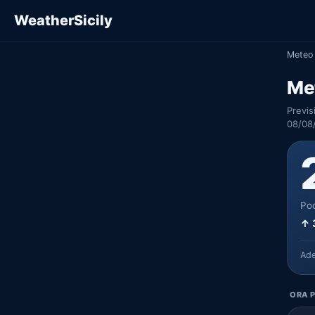
WeatherSicily
Meteo 
Me
Previs
08/08
Poc
↑ 
Ad
ORA P