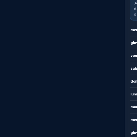

d
d
mer
gio
ven
sab
dom
lun
mar
mer
gio