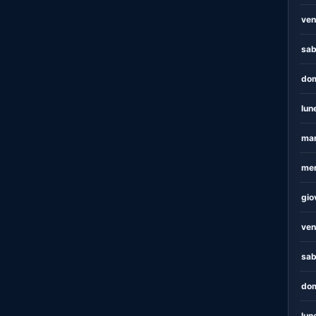
ven
sab
dom
lun
mar
mer
gio
ven
sab
dom
lun