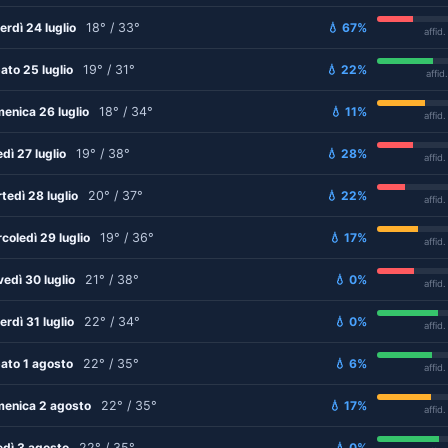
erdì 24 luglio
18° / 33°
💧 67%
affid
ato 25 luglio
19° / 31°
💧 22%
affid
enica 26 luglio
18° / 34°
💧 11%
affid
edì 27 luglio
19° / 38°
💧 28%
affid
tedì 28 luglio
20° / 37°
💧 22%
affid
coledì 29 luglio
19° / 36°
💧 17%
affid
vedì 30 luglio
21° / 38°
💧 0%
affid
erdì 31 luglio
22° / 34°
💧 0%
affid
ato 1 agosto
22° / 35°
💧 6%
affid
enica 2 agosto
22° / 35°
💧 17%
affid
edì 3 agosto
22° / 35°
💧 0%