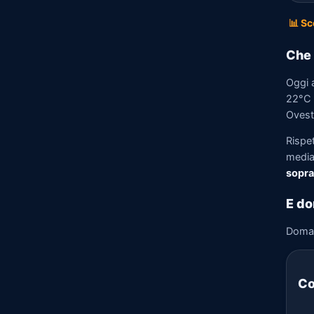
📊 Sc
Che 
Oggi 
22°C e
Ovest 
Rispe
media)
sopra
E do
Doma
Co