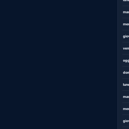
mar
mer
gio
ven
ogg
dom
lun
mar
mer
gio