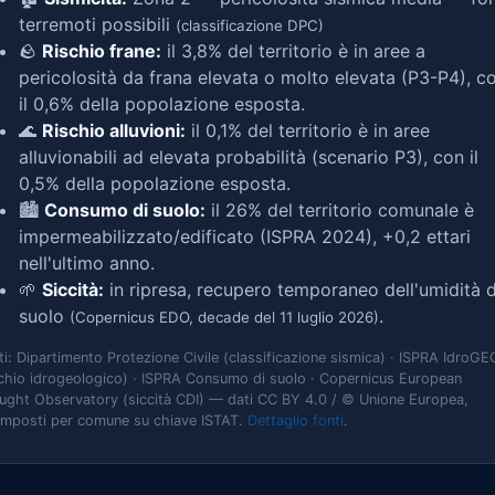
terremoti possibili
(classificazione DPC)
🪨
Rischio frane:
il 3,8% del territorio è in aree a
pericolosità da frana elevata o molto elevata (P3-P4), c
il 0,6% della popolazione esposta.
🌊
Rischio alluvioni:
il 0,1% del territorio è in aree
alluvionabili ad elevata probabilità (scenario P3), con il
0,5% della popolazione esposta.
🏙️
Consumo di suolo:
il 26% del territorio comunale è
impermeabilizzato/edificato (ISPRA 2024), +0,2 ettari
nell'ultimo anno.
🌱
Siccità:
in ripresa, recupero temporaneo dell'umidità d
suolo
.
(Copernicus EDO, decade del 11 luglio 2026)
ti: Dipartimento Protezione Civile (classificazione sismica) · ISPRA IdroGE
schio idrogeologico) · ISPRA Consumo di suolo · Copernicus European
ught Observatory (siccità CDI) — dati CC BY 4.0 / © Unione Europea,
omposti per comune su chiave ISTAT.
Dettaglio fonti
.