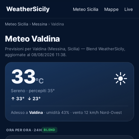
WeatherSicily
Meteo Sicilia
Mappe
Live
Meteo Sicilia
›
Messina
›
Valdina
Meteo Valdina
Previsioni per Valdina (Messina, Sicilia) — Blend WeatherSicily,
aggiornate al 08/08/2026 11:38.
33
☀️
°C
Sereno · percepiti 35°
↑ 33° ↓ 23°
Adesso a
Valdina
· umidità 43% · vento 12 km/h Nord-Ovest
ORA PER ORA · 24H
BLEND