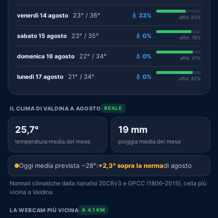
venerdì 14 agosto
23° / 36°
💧 33%
affid. 65%
sabato 15 agosto
23° / 35°
💧 0%
affid. 78%
domenica 16 agosto
22° / 34°
💧 0%
affid. 81%
lunedì 17 agosto
21° / 34°
💧 0%
affid. 82%
IL CLIMA DI VALDINA A AGOSTO
REALE
25,7°
19 mm
temperatura media del mese
pioggia media del mese
Oggi media prevista ~28°:
+2,3° sopra la norma
di agosto
Normali climatiche dalla rianalisi 20CRv3 e GPCC (1806–2015), cella più
vicina a Valdina.
LA WEBCAM PIÙ VICINA
A 4.1 KM