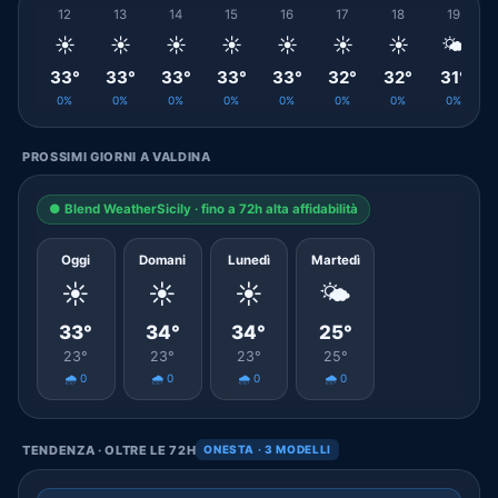
12
13
14
15
16
17
18
19
☀️
☀️
☀️
☀️
☀️
☀️
☀️
🌤️
33°
33°
33°
33°
33°
32°
32°
31°
0%
0%
0%
0%
0%
0%
0%
0%
PROSSIMI GIORNI A VALDINA
● Blend WeatherSicily · fino a 72h alta affidabilità
Oggi
Domani
Lunedì
Martedì
☀️
☀️
☀️
🌤️
33°
34°
34°
25°
23°
23°
23°
25°
🌧️ 0
🌧️ 0
🌧️ 0
🌧️ 0
TENDENZA · OLTRE LE 72H
ONESTA · 3 MODELLI