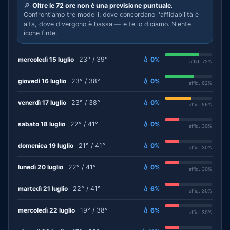
🔎
Oltre le 72 ore non è una previsione puntuale.
Confrontiamo tre modelli: dove concordano l'affidabilità è
alta, dove divergono è bassa — e te lo diciamo. Niente
icone finte.
mercoledì 15 luglio
23° / 39°
💧 0%
affid. 72%
giovedì 16 luglio
23° / 38°
💧 0%
affid. 62%
venerdì 17 luglio
23° / 38°
💧 0%
affid. 56%
sabato 18 luglio
22° / 41°
💧 0%
affid. 30%
domenica 19 luglio
21° / 41°
💧 0%
affid. 30%
lunedì 20 luglio
22° / 41°
💧 0%
affid. 30%
martedì 21 luglio
22° / 41°
💧 6%
affid. 30%
mercoledì 22 luglio
19° / 38°
💧 6%
affid. 30%