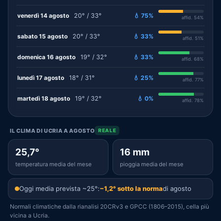
venerdì 14 agosto
20° / 33°
💧 75%
affid. 54%
sabato 15 agosto
20° / 33°
💧 33%
affid. 51%
domenica 16 agosto
19° / 32°
💧 33%
affid. 68%
lunedì 17 agosto
18° / 31°
💧 25%
affid. 77%
martedì 18 agosto
19° / 32°
💧 0%
affid. 78%
IL CLIMA DI UCRIA A AGOSTO
REALE
25,7°
16 mm
temperatura media del mese
pioggia media del mese
Oggi media prevista ~25°:
−1,2° sotto la norma
di agosto
Normali climatiche dalla rianalisi 20CRv3 e GPCC (1806–2015), cella più
vicina a Ucria.