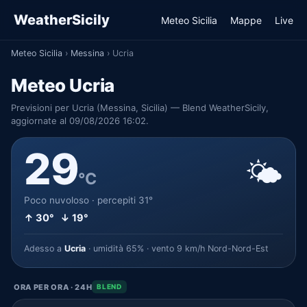
WeatherSicily
Meteo Sicilia
Mappe
Live
Meteo Sicilia
›
Messina
›
Ucria
Meteo Ucria
Previsioni per Ucria (Messina, Sicilia) — Blend WeatherSicily,
aggiornate al 09/08/2026 16:02.
29
🌤️
°C
Poco nuvoloso · percepiti 31°
↑ 30° ↓ 19°
Adesso a
Ucria
· umidità 65% · vento 9 km/h Nord-Nord-Est
ORA PER ORA · 24H
BLEND