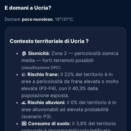
E domani a Ucria?
Domani:
poco nuvoloso
, 19°/31°C.
Contesto territoriale di Ucria
?
🏚️
Sismicità:
Zona 2 — pericolosità sismica
media — forti terremoti possibili
(classificazione DPC)
🪨
Rischio frane:
il 22% del territorio è in
aree a pericolosità da frana elevata o molto
elevata (P3-P4), con il 40,3% della
popolazione esposta.
🌊
Rischio alluvioni:
il 0% del territorio è in
aree alluvionabili ad elevata probabilità
(scenario P3).
🏙️
Consumo di suolo:
il 3,8% del territorio
comunale è impermeabilizzato/edificato