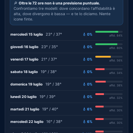
🔎
Oltre le 72 ore non è una previsione puntuale.
Confrontiamo tre modelli: dove concordano l'affidabilità è
alta, dove divergono è bassa — e te lo diciamo. Niente
icone finte.
mercoledì 15 luglio
23° / 37°
💧 0%
affid. 84%
giovedì 16 luglio
23° / 35°
💧 0%
affid. 80%
venerdì 17 luglio
21° / 37°
💧 0%
affid. 56%
sabato 18 luglio
19° / 38°
💧 0%
affid. 34%
domenica 19 luglio
19° / 38°
💧 0%
affid. 38%
lunedì 20 luglio
19° / 39°
💧 0%
affid. 32%
martedì 21 luglio
19° / 40°
💧 6%
affid. 30%
mercoledì 22 luglio
16° / 38°
💧 6%
affid. 30%