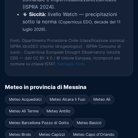
(ISPRA 2024).
🌵
Siccità:
livello Watch — precipitazioni
sotto la norma
(Copernicus EDO, decade del 11
.
luglio 2026)
Fonti: Dipartimento Protezione Civile (classificazione sismica) ·
ISPRA IdroGEO (rischio idrogeologico) · ISPRA Consumo di
suolo · Copernicus European Drought Observatory (siccità
CDI) — dati CC BY 4.0 / © Unione Europea, ricomposti per
comune su chiave ISTAT.
Dettaglio fonti
.
Meteo in provincia di Messina
Meteo Acquedolci
Meteo Alcara li Fusi
Meteo Alì
Meteo Alì Terme
Meteo Antillo
Meteo Barcellona Pozzo di Gotto
Meteo Basicò
Meteo Brolo
Meteo Capizzi
Meteo Capo d'Orlando