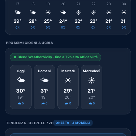
17
18
19
20
21
22
23
00
🌤️
🌤️
☀️
🌤️
☀️
☀️
☀️
☀️
29°
28°
25°
24°
22°
22°
21°
21°
0%
0%
0%
0%
0%
0%
0%
0%
PROSSIMI GIORNI A UCRIA
● Blend WeatherSicily · fino a 72h alta affidabilità
Oggi
Domani
Martedì
Mercoledì
🌤️
🌤️
☀️
☀️
30°
31°
29°
21°
19°
19°
20°
20°
🌧️ 0
🌧️ 0
🌧️ 0
🌧️ 0
TENDENZA · OLTRE LE 72H
ONESTA · 3 MODELLI