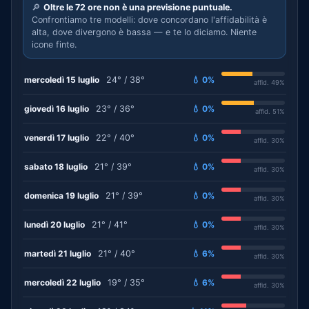
🔎
Oltre le 72 ore non è una previsione puntuale.
Confrontiamo tre modelli: dove concordano l'affidabilità è
alta, dove divergono è bassa — e te lo diciamo. Niente
icone finte.
mercoledì 15 luglio
24° / 38°
💧 0%
affid. 49%
giovedì 16 luglio
23° / 36°
💧 0%
affid. 51%
venerdì 17 luglio
22° / 40°
💧 0%
affid. 30%
sabato 18 luglio
21° / 39°
💧 0%
affid. 30%
domenica 19 luglio
21° / 39°
💧 0%
affid. 30%
lunedì 20 luglio
21° / 41°
💧 0%
affid. 30%
martedì 21 luglio
21° / 40°
💧 6%
affid. 30%
mercoledì 22 luglio
19° / 35°
💧 6%
affid. 30%