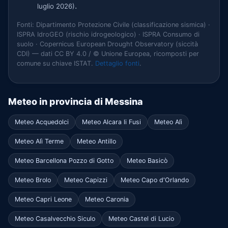
.
luglio 2026)
Fonti: Dipartimento Protezione Civile (classificazione sismica) ·
ISPRA IdroGEO (rischio idrogeologico) · ISPRA Consumo di
suolo · Copernicus European Drought Observatory (siccità
CDI) — dati CC BY 4.0 / © Unione Europea, ricomposti per
comune su chiave ISTAT.
Dettaglio fonti
.
Meteo in provincia di Messina
Meteo Acquedolci
Meteo Alcara li Fusi
Meteo Alì
Meteo Alì Terme
Meteo Antillo
Meteo Barcellona Pozzo di Gotto
Meteo Basicò
Meteo Brolo
Meteo Capizzi
Meteo Capo d'Orlando
Meteo Capri Leone
Meteo Caronia
Meteo Casalvecchio Siculo
Meteo Castel di Lucio