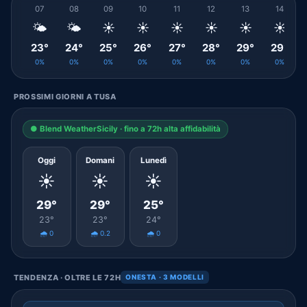
07
08
09
10
11
12
13
14
🌤️
🌤️
☀️
☀️
☀️
☀️
☀️
☀️
23°
24°
25°
26°
27°
28°
29°
29°
0%
0%
0%
0%
0%
0%
0%
0%
PROSSIMI GIORNI A TUSA
● Blend WeatherSicily · fino a 72h alta affidabilità
Oggi
Domani
Lunedì
☀️
☀️
☀️
29°
29°
25°
23°
23°
24°
🌧️ 0
🌧️ 0.2
🌧️ 0
TENDENZA · OLTRE LE 72H
ONESTA · 3 MODELLI