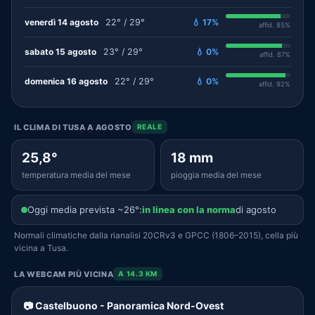
venerdì 14 agosto
22° / 29°
💧 17%
affid. 85%
sabato 15 agosto
23° / 29°
💧 0%
affid. 87%
domenica 16 agosto
22° / 29°
💧 0%
affid. 92%
IL CLIMA DI TUSA A AGOSTO
REALE
25,8°
18 mm
temperatura media del mese
pioggia media del mese
Oggi media prevista ~26°:
in linea con la norma
di agosto
Normali climatiche dalla rianalisi 20CRv3 e GPCC (1806–2015), cella più
vicina a Tusa.
LA WEBCAM PIÙ VICINA
A 14.3 KM
📷 Castelbuono - Panoramica Nord-Ovest