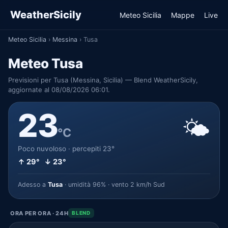
WeatherSicily
Meteo Sicilia
Mappe
Live
Meteo Sicilia
›
Messina
›
Tusa
Meteo Tusa
Previsioni per Tusa (Messina, Sicilia) — Blend WeatherSicily,
aggiornate al 08/08/2026 06:01.
23
🌤️
°C
Poco nuvoloso · percepiti 23°
↑ 29° ↓ 23°
Adesso a
Tusa
· umidità 96% · vento 2 km/h Sud
ORA PER ORA · 24H
BLEND