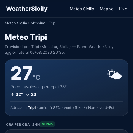
WeatherSicily
Meteo Sicilia
Mappe
Live
Meteo Sicilia
›
Messina
›
Tripi
Meteo Tripi
Previsioni per Tripi (Messina, Sicilia) — Blend WeatherSicily,
aggiornate al 06/08/2026 20:35.
27
🌤️
°C
Poco nuvoloso · percepiti 28°
↑ 32° ↓ 23°
Adesso a
Tripi
· umidità 87% · vento 5 km/h Nord-Nord-Est
ORA PER ORA · 24H
BLEND