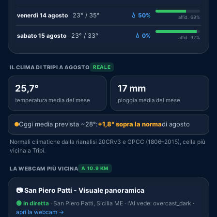
venerdì 14 agosto
23° / 35°
💧 50%
affid. 68%
sabato 15 agosto
23° / 33°
💧 0%
affid. 92%
IL CLIMA DI TRIPI A AGOSTO
REALE
25,7°
17 mm
temperatura media del mese
pioggia media del mese
Oggi media prevista ~28°:
+1,8° sopra la norma
di agosto
Normali climatiche dalla rianalisi 20CRv3 e GPCC (1806–2015), cella più
vicina a Tripi.
LA WEBCAM PIÙ VICINA
A 10.9 KM
📷 San Piero Patti - Visuale panoramica
🟢 in diretta
· San Piero Patti, Sicilia ME · l'AI vede: overcast_dark ·
apri la webcam →