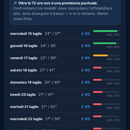
🔎
Oltre le 72 ore non è una previsione puntuale.
Confrontiamo tre modelli: dove concordano l'affidabilità è
alta, dove divergono è bassa — e te lo diciamo. Niente
icone finte.
mercoledì 15 luglio
24° / 37°
💧 0%
affid. 90%
giovedì 16 luglio
24° / 36°
💧 0%
affid. 86%
venerdì 17 luglio
22° / 39°
💧 0%
affid. 54%
sabato 18 luglio
21° / 41°
💧 0%
affid. 30%
domenica 19 luglio
20° / 40°
💧 0%
affid. 32%
lunedì 20 luglio
21° / 41°
💧 0%
affid. 35%
martedì 21 luglio
21° / 42°
💧 6%
affid. 30%
mercoledì 22 luglio
17° / 39°
💧 6%
affid. 30%