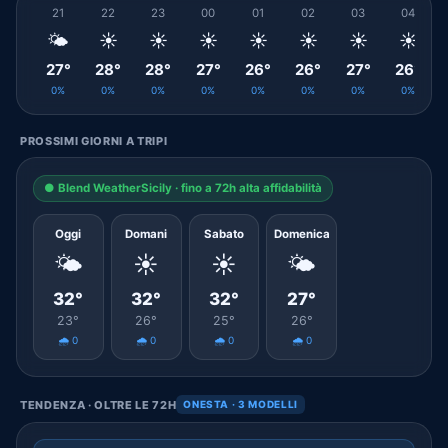
21
22
23
00
01
02
03
04
🌤️
☀️
☀️
☀️
☀️
☀️
☀️
☀️
27°
28°
28°
27°
26°
26°
27°
26°
0%
0%
0%
0%
0%
0%
0%
0%
PROSSIMI GIORNI A TRIPI
● Blend WeatherSicily · fino a 72h alta affidabilità
Oggi
Domani
Sabato
Domenica
🌤️
☀️
☀️
🌤️
32°
32°
32°
27°
23°
26°
25°
26°
🌧️ 0
🌧️ 0
🌧️ 0
🌧️ 0
TENDENZA · OLTRE LE 72H
ONESTA · 3 MODELLI