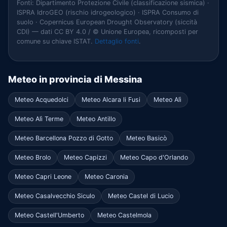
Fonti: Dipartimento Protezione Civile (classificazione sismica) ·
ISPRA IdroGEO (rischio idrogeologico) · ISPRA Consumo di
suolo · Copernicus European Drought Observatory (siccità
CDI) — dati CC BY 4.0 / © Unione Europea, ricomposti per
comune su chiave ISTAT.
Dettaglio fonti
.
Meteo in provincia di Messina
Meteo Acquedolci
Meteo Alcara li Fusi
Meteo Alì
Meteo Alì Terme
Meteo Antillo
Meteo Barcellona Pozzo di Gotto
Meteo Basicò
Meteo Brolo
Meteo Capizzi
Meteo Capo d'Orlando
Meteo Capri Leone
Meteo Caronia
Meteo Casalvecchio Siculo
Meteo Castel di Lucio
Meteo Castell'Umberto
Meteo Castelmola