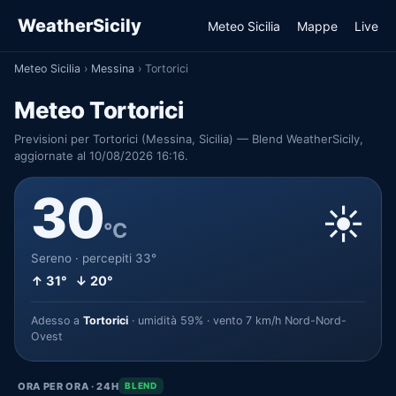
WeatherSicily
Meteo Sicilia
Mappe
Live
Meteo Sicilia
›
Messina
›
Tortorici
Meteo Tortorici
Previsioni per Tortorici (Messina, Sicilia) — Blend WeatherSicily,
aggiornate al 10/08/2026 16:16.
30
☀️
°C
Sereno · percepiti 33°
↑ 31° ↓ 20°
Adesso a
Tortorici
· umidità 59% · vento 7 km/h Nord-Nord-
Ovest
ORA PER ORA · 24H
BLEND