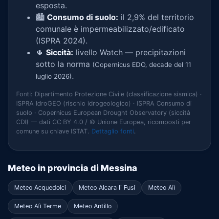
esposta.
🏙️
Consumo di suolo:
il 2,9% del territorio
comunale è impermeabilizzato/edificato
(ISPRA 2024).
🌵
Siccità:
livello Watch — precipitazioni
sotto la norma
(Copernicus EDO, decade del 11
.
luglio 2026)
Fonti: Dipartimento Protezione Civile (classificazione sismica) ·
ISPRA IdroGEO (rischio idrogeologico) · ISPRA Consumo di
suolo · Copernicus European Drought Observatory (siccità
CDI) — dati CC BY 4.0 / © Unione Europea, ricomposti per
comune su chiave ISTAT.
Dettaglio fonti
.
Meteo in provincia di Messina
Meteo Acquedolci
Meteo Alcara li Fusi
Meteo Alì
Meteo Alì Terme
Meteo Antillo