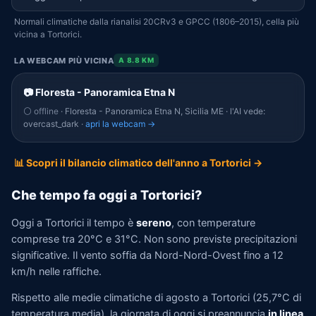
Normali climatiche dalla rianalisi 20CRv3 e GPCC (1806–2015), cella più
vicina a Tortorici.
LA WEBCAM PIÙ VICINA
A 8.8 KM
📷 Floresta - Panoramica Etna N
⚪ offline
· Floresta - Panoramica Etna N, Sicilia ME · l'AI vede:
overcast_dark ·
apri la webcam →
📊 Scopri il bilancio climatico dell'anno a Tortorici →
Che tempo fa oggi a Tortorici?
Oggi a Tortorici il tempo è
sereno
, con temperature
comprese tra 20°C e 31°C. Non sono previste precipitazioni
significative. Il vento soffia da Nord-Nord-Ovest fino a 12
km/h nelle raffiche.
Rispetto alle medie climatiche di agosto a Tortorici (25,7°C di
temperatura media), la giornata di oggi si preannuncia
in linea