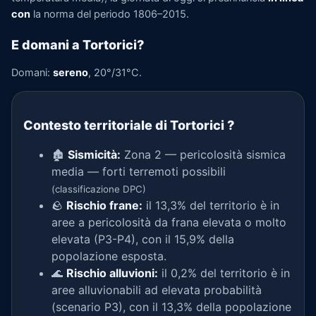
con
la norma del periodo 1806–2015.
E domani a Tortorici?
Domani:
sereno
, 20°/31°C.
Contesto territoriale di Tortorici
?
🏚️
Sismicità:
Zona 2 — pericolosità sismica
media — forti terremoti possibili
(classificazione DPC)
🪨
Rischio frane:
il 13,3% del territorio è in
aree a pericolosità da frana elevata o molto
elevata (P3-P4), con il 15,9% della
popolazione esposta.
🌊
Rischio alluvioni:
il 0,2% del territorio è in
aree alluvionabili ad elevata probabilità
(scenario P3), con il 13,3% della popolazione