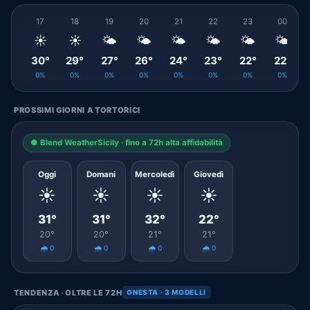
17
18
19
20
21
22
23
00
☀️
☀️
🌤️
🌤️
🌤️
🌤️
🌤️
🌤️
30°
29°
27°
26°
24°
23°
22°
22°
0%
0%
0%
0%
0%
0%
0%
0%
PROSSIMI GIORNI A TORTORICI
● Blend WeatherSicily · fino a 72h alta affidabilità
Oggi
Domani
Mercoledì
Giovedì
☀️
☀️
☀️
☀️
31°
31°
32°
22°
20°
20°
21°
21°
🌧️ 0
🌧️ 0
🌧️ 0
🌧️ 0
TENDENZA · OLTRE LE 72H
ONESTA · 3 MODELLI