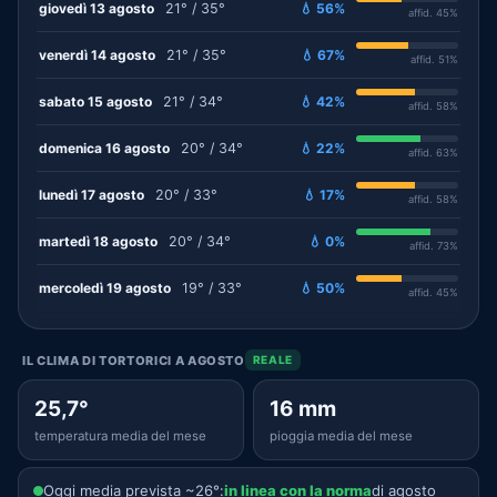
giovedì 13 agosto
21° / 35°
💧 56%
affid. 45%
venerdì 14 agosto
21° / 35°
💧 67%
affid. 51%
sabato 15 agosto
21° / 34°
💧 42%
affid. 58%
domenica 16 agosto
20° / 34°
💧 22%
affid. 63%
lunedì 17 agosto
20° / 33°
💧 17%
affid. 58%
martedì 18 agosto
20° / 34°
💧 0%
affid. 73%
mercoledì 19 agosto
19° / 33°
💧 50%
affid. 45%
IL CLIMA DI TORTORICI A AGOSTO
REALE
25,7°
16 mm
temperatura media del mese
pioggia media del mese
Oggi media prevista ~26°:
in linea con la norma
di agosto