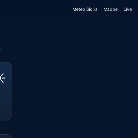
Meteo Sicilia
Mappe
Live
l
️