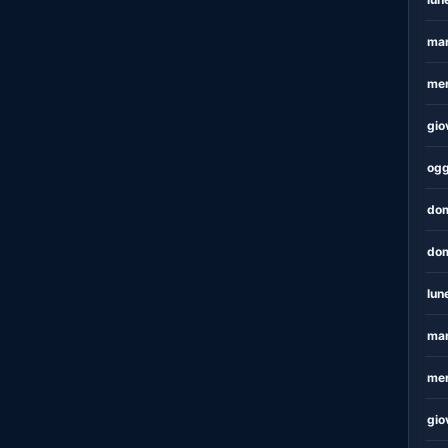
mar
mer
gio
ogg
dom
dom
lun
mar
mer
gio