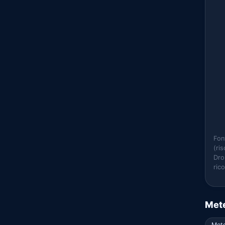
Fon
(ri
Dro
ric
Mete
Mete