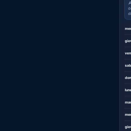

d
d
mer
gio
ven
sab
dom
lun
mar
mer
gio