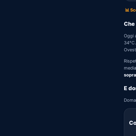
📊 Sc
Che 
Oggi 
34°C. 
Ovest 
Rispe
media)
sopra
E do
Doma
Co