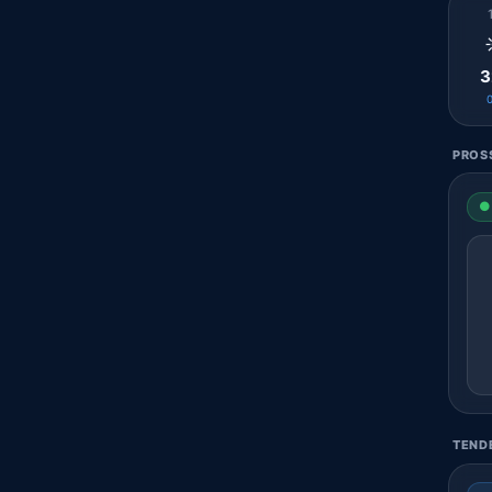
3
PROSS
● 
TENDE