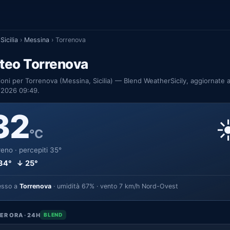
Sicilia
›
Messina
›
Torrenova
teo Torrenova
ioni per Torrenova (Messina, Sicilia) — Blend WeatherSicily, aggiornate a
/2026 09:49.
32
☀
°C
eno · percepiti 35°
34° ↓ 25°
esso a
Torrenova
· umidità 67% · vento 7 km/h Nord-Ovest
ER ORA · 24H
BLEND