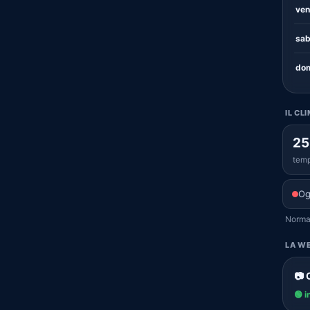
ven
sab
dom
IL CL
25
temp
Og
Normal
LA WE
📷 
🟢 i