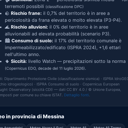
terremoti possibili
(classificazione DPC)
🪨
Rischio frane:
il 0,7% del territorio è in aree a
pericolosità da frana elevata o molto elevata (P3-P4).
🌊
Rischio alluvioni:
il 0% del territorio è in aree
alluvionabili ad elevata probabilità (scenario P3).
🏙️
Consumo di suolo:
il 17% del territorio comunale è
impermeabilizzato/edificato (ISPRA 2024), +1,6 ettari
nell'ultimo anno.
🌵
Siccità:
livello Watch — precipitazioni sotto la norma
.
(Copernicus EDO, decade del 11 luglio 2026)
ti: Dipartimento Protezione Civile (classificazione sismica) · ISPRA IdroGE
schio idrogeologico) · ISPRA Consumo di suolo · Copernicus European
ught Observatory (siccità CDI) — dati CC BY 4.0 / © Unione Europea,
omposti per comune su chiave ISTAT.
Dettaglio fonti
.
o in provincia di Messina
o Acquedolci
Meteo Alcara li Fusi
Meteo Alì
Meteo Alì Terme