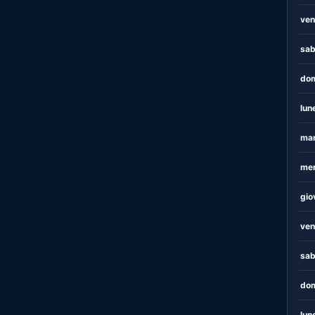
ven
sab
dom
lun
mar
mer
gio
ven
sab
dom
lun