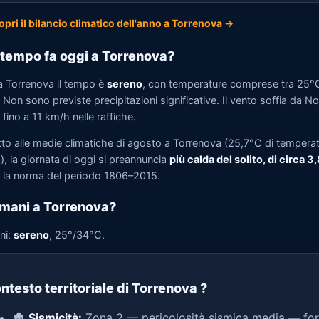
opri il bilancio climatico dell'anno a Torrenova →
tempo fa oggi a Torrenova?
a Torrenova il tempo è
sereno
, con temperature comprese tra 25°
Non sono previste precipitazioni significative. Il vento soffia da N
fino a 11 km/h nelle raffiche.
tto alle medie climatiche di agosto a Torrenova (25,7°C di tempera
, la giornata di oggi si preannuncia
più calda del solito, di circa 3
la norma del periodo 1806–2015.
mani a Torrenova?
ni:
sereno
, 25°/34°C.
ntesto territoriale di Torrenova
?
🏚️
Sismicità:
Zona 2 — pericolosità sismica media — for