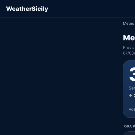
WeatherSicily
Meteo 
Me
Previs
07/08
Ser
↑ 
Ad
ORA P