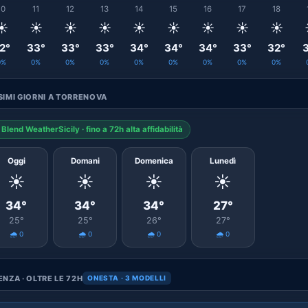
10
11
12
13
14
15
16
17
18
☀️
☀️
☀️
☀️
☀️
☀️
☀️
☀️
☀️
2°
33°
33°
33°
34°
34°
34°
33°
32°
3
0%
0%
0%
0%
0%
0%
0%
0%
0%
IMI GIORNI A TORRENOVA
Blend WeatherSicily · fino a 72h alta affidabilità
Oggi
Domani
Domenica
Lunedì
☀️
☀️
☀️
☀️
34°
34°
34°
27°
25°
25°
26°
27°
🌧️ 0
🌧️ 0
🌧️ 0
🌧️ 0
NZA · OLTRE LE 72H
ONESTA · 3 MODELLI