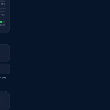
. 77%
. 75%
. 86%
enova.