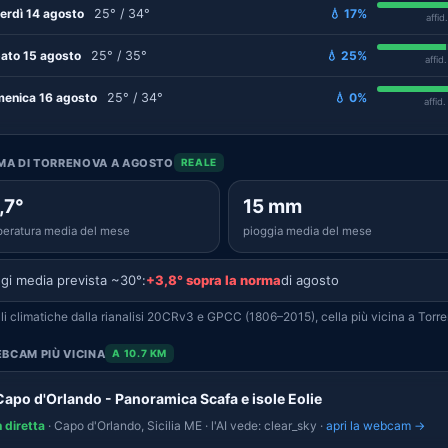
erdì 14 agosto
25° / 34°
💧 17%
affid
ato 15 agosto
25° / 35°
💧 25%
affid
enica 16 agosto
25° / 34°
💧 0%
affid
IMA DI TORRENOVA A AGOSTO
REALE
,7°
15 mm
eratura media del mese
pioggia media del mese
gi media prevista ~30°:
+3,8° sopra la norma
di agosto
i climatiche dalla rianalisi 20CRv3 e GPCC (1806–2015), cella più vicina a Torr
BCAM PIÙ VICINA
A 10.7 KM
Capo d'Orlando - Panoramica Scafa e isole Eolie
n diretta
· Capo d'Orlando, Sicilia ME · l'AI vede: clear_sky ·
apri la webcam →