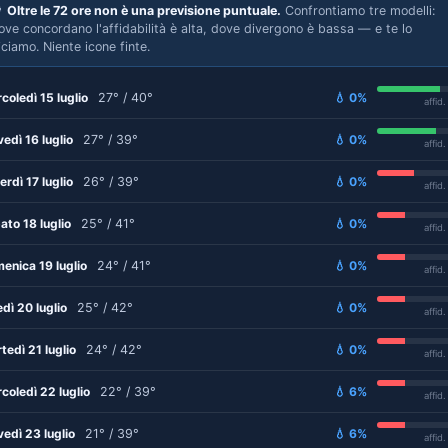

Oltre le 72 ore non è una previsione puntuale.
Confrontiamo tre modelli:
ove concordano l'affidabilità è alta, dove divergono è bassa — e te lo
iciamo. Niente icone finte.
coledì 15 luglio
27° / 40°
💧 0%
affid
vedì 16 luglio
27° / 39°
💧 0%
affid
erdì 17 luglio
26° / 39°
💧 0%
affid
ato 18 luglio
25° / 41°
💧 0%
affid
enica 19 luglio
24° / 41°
💧 0%
affid
edì 20 luglio
25° / 42°
💧 0%
affid
tedì 21 luglio
24° / 42°
💧 0%
affid
coledì 22 luglio
22° / 39°
💧 6%
affid
vedì 23 luglio
21° / 39°
💧 6%
affid