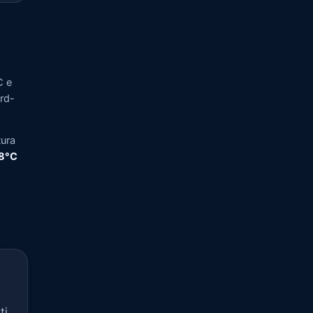
C e
ord-
tura
,8°C
ti