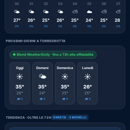
00
01
02
03
04
05
06
07
🌤️
🌤️
🌤️
🌤️
⛅
☁️
⛅
⛅
27°
26°
25°
26°
25°
24°
25°
28°
0%
0%
0%
0%
0%
0%
0%
0%
PROSSIMI GIORNI A TORREGROTTA
● Blend WeatherSicily · fino a 72h alta affidabilità
Oggi
Domani
Domenica
Lunedì
☀️
🌤️
☀️
☀️
35°
35°
35°
26°
26°
24°
25°
25°
🌧️ 0
🌧️ 0
🌧️ 0
🌧️ 0
TENDENZA · OLTRE LE 72H
ONESTA · 3 MODELLI