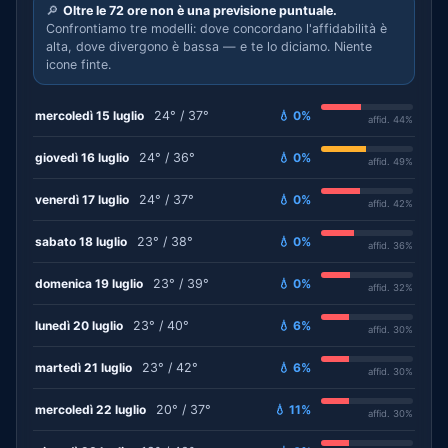
🔎
Oltre le 72 ore non è una previsione puntuale.
Confrontiamo tre modelli: dove concordano l'affidabilità è
alta, dove divergono è bassa — e te lo diciamo. Niente
icone finte.
mercoledì 15 luglio
24° / 37°
💧 0%
affid. 44%
giovedì 16 luglio
24° / 36°
💧 0%
affid. 49%
venerdì 17 luglio
24° / 37°
💧 0%
affid. 42%
sabato 18 luglio
23° / 38°
💧 0%
affid. 36%
domenica 19 luglio
23° / 39°
💧 0%
affid. 32%
lunedì 20 luglio
23° / 40°
💧 6%
affid. 30%
martedì 21 luglio
23° / 42°
💧 6%
affid. 30%
mercoledì 22 luglio
20° / 37°
💧 11%
affid. 30%