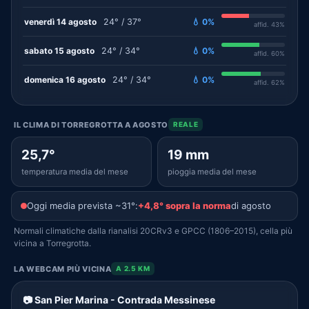
venerdì 14 agosto
24° / 37°
💧 0%
affid. 43%
sabato 15 agosto
24° / 34°
💧 0%
affid. 60%
domenica 16 agosto
24° / 34°
💧 0%
affid. 62%
IL CLIMA DI TORREGROTTA A AGOSTO
REALE
25,7°
19 mm
temperatura media del mese
pioggia media del mese
Oggi media prevista ~31°:
+4,8° sopra la norma
di agosto
Normali climatiche dalla rianalisi 20CRv3 e GPCC (1806–2015), cella più
vicina a Torregrotta.
LA WEBCAM PIÙ VICINA
A 2.5 KM
📷 San Pier Marina - Contrada Messinese