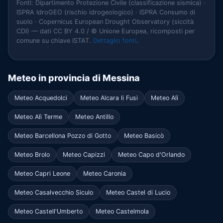
Fonti: Dipartimento Protezione Civile (classificazione sismica) ·
ISPRA IdroGEO (rischio idrogeologico) · ISPRA Consumo di
suolo · Copernicus European Drought Observatory (siccità
CDI) — dati CC BY 4.0 / © Unione Europea, ricomposti per
comune su chiave ISTAT.
Dettaglio fonti
.
Meteo in provincia di Messina
Meteo Acquedolci
Meteo Alcara li Fusi
Meteo Alì
Meteo Alì Terme
Meteo Antillo
Meteo Barcellona Pozzo di Gotto
Meteo Basicò
Meteo Brolo
Meteo Capizzi
Meteo Capo d'Orlando
Meteo Capri Leone
Meteo Caronia
Meteo Casalvecchio Siculo
Meteo Castel di Lucio
Meteo Castell'Umberto
Meteo Castelmola