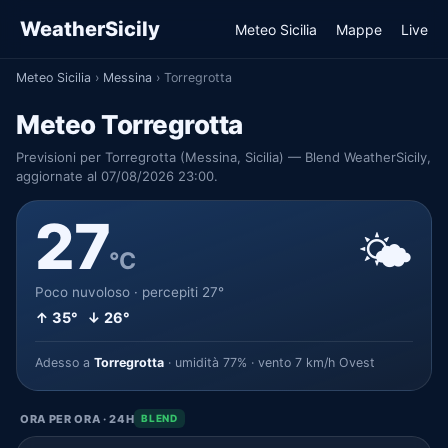
WeatherSicily
Meteo Sicilia
Mappe
Live
Meteo Sicilia
›
Messina
›
Torregrotta
Meteo Torregrotta
Previsioni per Torregrotta (Messina, Sicilia) — Blend WeatherSicily,
aggiornate al 07/08/2026 23:00.
27
🌤️
°C
Poco nuvoloso · percepiti 27°
↑ 35° ↓ 26°
Adesso a
Torregrotta
· umidità 77% · vento 7 km/h Ovest
ORA PER ORA · 24H
BLEND