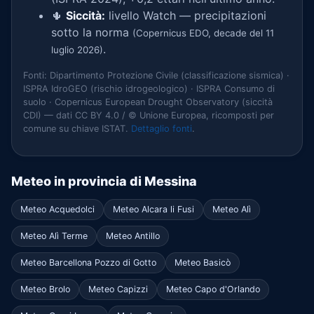
🌵
Siccità:
livello Watch — precipitazioni
sotto la norma
(Copernicus EDO, decade del 11
.
luglio 2026)
Fonti: Dipartimento Protezione Civile (classificazione sismica) ·
ISPRA IdroGEO (rischio idrogeologico) · ISPRA Consumo di
suolo · Copernicus European Drought Observatory (siccità
CDI) — dati CC BY 4.0 / © Unione Europea, ricomposti per
comune su chiave ISTAT.
Dettaglio fonti
.
Meteo in provincia di Messina
Meteo Acquedolci
Meteo Alcara li Fusi
Meteo Alì
Meteo Alì Terme
Meteo Antillo
Meteo Barcellona Pozzo di Gotto
Meteo Basicò
Meteo Brolo
Meteo Capizzi
Meteo Capo d'Orlando