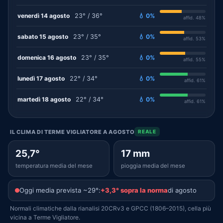
venerdì 14 agosto
23° / 36°
💧 0%
affid. 48%
sabato 15 agosto
23° / 35°
💧 0%
affid. 53%
domenica 16 agosto
23° / 35°
💧 0%
affid. 55%
lunedì 17 agosto
22° / 34°
💧 0%
affid. 61%
martedì 18 agosto
22° / 34°
💧 0%
affid. 61%
IL CLIMA DI TERME VIGLIATORE A AGOSTO
REALE
25,7°
17 mm
temperatura media del mese
pioggia media del mese
Oggi media prevista ~29°:
+3,3° sopra la norma
di agosto
Normali climatiche dalla rianalisi 20CRv3 e GPCC (1806–2015), cella più
vicina a Terme Vigliatore.