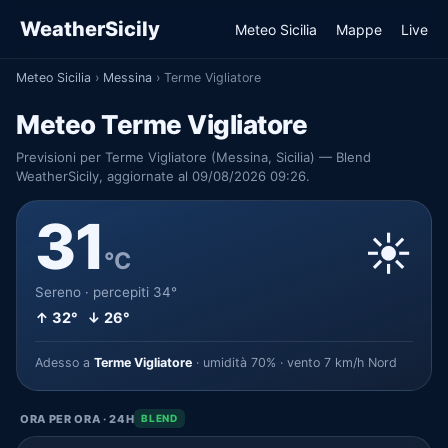
WeatherSicily
Meteo Sicilia
Mappe
Live
Meteo Sicilia
›
Messina
›
Terme Vigliatore
Meteo Terme Vigliatore
Previsioni per Terme Vigliatore (Messina, Sicilia) — Blend
WeatherSicily, aggiornate al 09/08/2026 09:26.
31
☀️
°C
Sereno · percepiti 34°
↑ 32° ↓ 26°
Adesso a
Terme Vigliatore
· umidità 70% · vento 7 km/h Nord
ORA PER ORA · 24H
BLEND