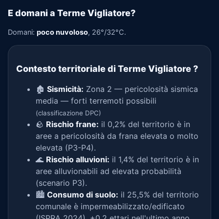
E domani a Terme Vigliatore?
Domani:
poco nuvoloso
, 26°/32°C.
Contesto territoriale di Terme Vigliatore
?
🏚️
Sismicità:
Zona 2 — pericolosità sismica
media — forti terremoti possibili
(classificazione DPC)
🪨
Rischio frane:
il 0,2% del territorio è in
aree a pericolosità da frana elevata o molto
elevata (P3-P4).
🌊
Rischio alluvioni:
il 1,4% del territorio è in
aree alluvionabili ad elevata probabilità
(scenario P3).
🏙️
Consumo di suolo:
il 25,5% del territorio
comunale è impermeabilizzato/edificato
(ISPRA 2024), +0,2 ettari nell'ultimo anno.