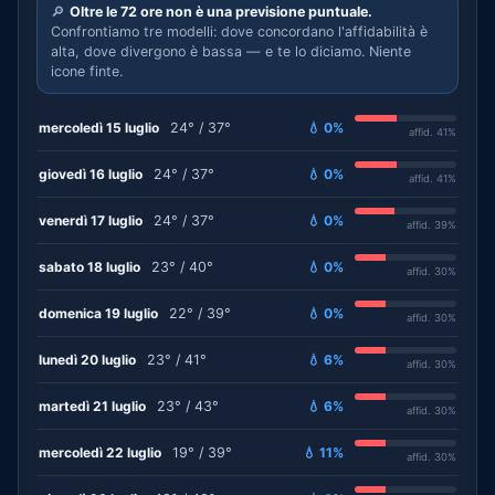
🔎
Oltre le 72 ore non è una previsione puntuale.
Confrontiamo tre modelli: dove concordano l'affidabilità è
alta, dove divergono è bassa — e te lo diciamo. Niente
icone finte.
mercoledì 15 luglio
24° / 37°
💧 0%
affid. 41%
giovedì 16 luglio
24° / 37°
💧 0%
affid. 41%
venerdì 17 luglio
24° / 37°
💧 0%
affid. 39%
sabato 18 luglio
23° / 40°
💧 0%
affid. 30%
domenica 19 luglio
22° / 39°
💧 0%
affid. 30%
lunedì 20 luglio
23° / 41°
💧 6%
affid. 30%
martedì 21 luglio
23° / 43°
💧 6%
affid. 30%
mercoledì 22 luglio
19° / 39°
💧 11%
affid. 30%