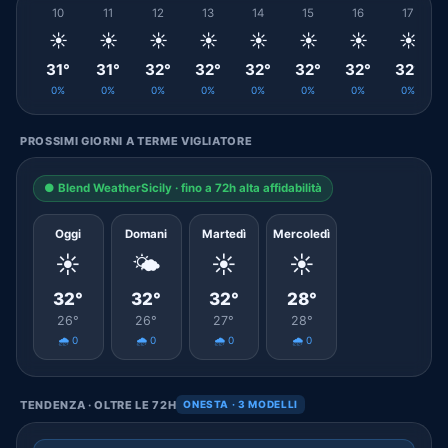
10
11
12
13
14
15
16
17
☀️
☀️
☀️
☀️
☀️
☀️
☀️
☀️
31°
31°
32°
32°
32°
32°
32°
32°
0%
0%
0%
0%
0%
0%
0%
0%
PROSSIMI GIORNI A TERME VIGLIATORE
● Blend WeatherSicily · fino a 72h alta affidabilità
Oggi
Domani
Martedì
Mercoledì
☀️
🌤️
☀️
☀️
32°
32°
32°
28°
26°
26°
27°
28°
🌧️ 0
🌧️ 0
🌧️ 0
🌧️ 0
TENDENZA · OLTRE LE 72H
ONESTA · 3 MODELLI