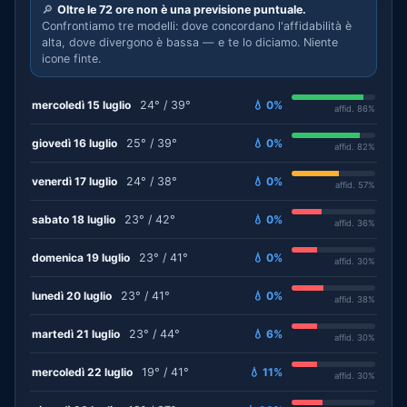
🔎
Oltre le 72 ore non è una previsione puntuale.
Confrontiamo tre modelli: dove concordano l'affidabilità è
alta, dove divergono è bassa — e te lo diciamo. Niente
icone finte.
mercoledì 15 luglio
24° / 39°
💧 0%
affid. 86%
giovedì 16 luglio
25° / 39°
💧 0%
affid. 82%
venerdì 17 luglio
24° / 38°
💧 0%
affid. 57%
sabato 18 luglio
23° / 42°
💧 0%
affid. 36%
domenica 19 luglio
23° / 41°
💧 0%
affid. 30%
lunedì 20 luglio
23° / 41°
💧 0%
affid. 38%
martedì 21 luglio
23° / 44°
💧 6%
affid. 30%
mercoledì 22 luglio
19° / 41°
💧 11%
affid. 30%