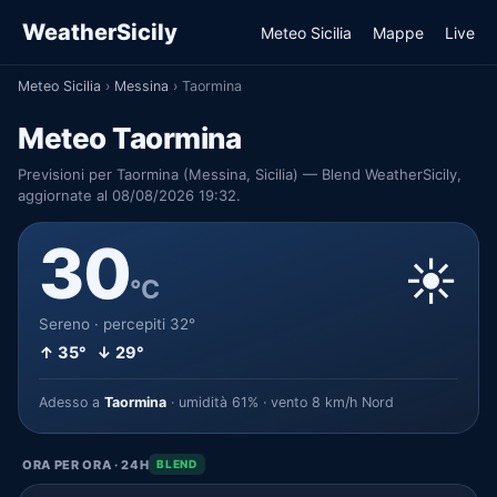
WeatherSicily
Meteo Sicilia
Mappe
Live
Meteo Sicilia
›
Messina
›
Taormina
Meteo Taormina
Previsioni per Taormina (Messina, Sicilia) — Blend WeatherSicily,
aggiornate al 08/08/2026 19:32.
30
☀️
°C
Sereno · percepiti 32°
↑ 35° ↓ 29°
Adesso a
Taormina
· umidità 61% · vento 8 km/h Nord
ORA PER ORA · 24H
BLEND