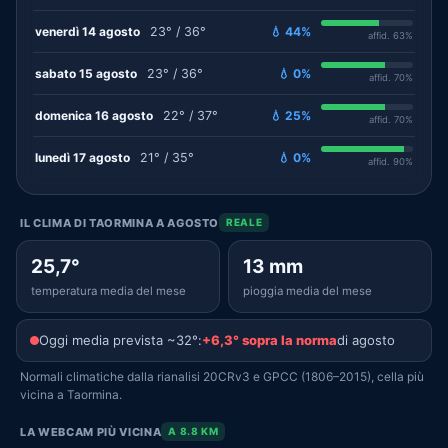
venerdì 14 agosto
23° / 36°
💧 44%
affid. 63%
sabato 15 agosto
23° / 36°
💧 0%
affid. 70%
domenica 16 agosto
22° / 37°
💧 25%
affid. 70%
lunedì 17 agosto
21° / 35°
💧 0%
affid. 90%
IL CLIMA DI TAORMINA A AGOSTO
REALE
25,7°
13 mm
temperatura media del mese
pioggia media del mese
Oggi media prevista ~32°:
+6,3° sopra la norma
di agosto
Normali climatiche dalla rianalisi 20CRv3 e GPCC (1806–2015), cella più
vicina a Taormina.
LA WEBCAM PIÙ VICINA
A 8.8 KM