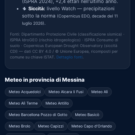
(ISPRA 2024), +2,4 ettari nell'ultimo anno.
🌵
Siccità:
livello Watch — precipitazioni
sotto la norma
(Copernicus EDO, decade del 11
.
luglio 2026)
Fonti: Dipartimento Protezione Civile (classificazione sismica) ·
ISPRA IdroGEO (rischio idrogeologico) · ISPRA Consumo di
suolo · Copernicus European Drought Observatory (siccità
CDI) — dati CC BY 4.0 / © Unione Europea, ricomposti per
comune su chiave ISTAT.
Dettaglio fonti
.
Meteo in provincia di Messina
Meteo Acquedolci
Meteo Alcara li Fusi
Meteo Alì
Meteo Alì Terme
Meteo Antillo
Meteo Barcellona Pozzo di Gotto
Meteo Basicò
Meteo Brolo
Meteo Capizzi
Meteo Capo d'Orlando