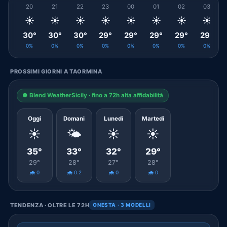
20
21
22
23
00
01
02
03
☀️
☀️
☀️
☀️
☀️
☀️
☀️
☀️
30°
30°
30°
29°
29°
29°
29°
29°
0%
0%
0%
0%
0%
0%
0%
0%
PROSSIMI GIORNI A TAORMINA
● Blend WeatherSicily · fino a 72h alta affidabilità
Oggi
Domani
Lunedì
Martedì
☀️
🌤️
☀️
☀️
35°
33°
32°
29°
29°
28°
27°
28°
🌧️ 0
🌧️ 0.2
🌧️ 0
🌧️ 0
TENDENZA · OLTRE LE 72H
ONESTA · 3 MODELLI