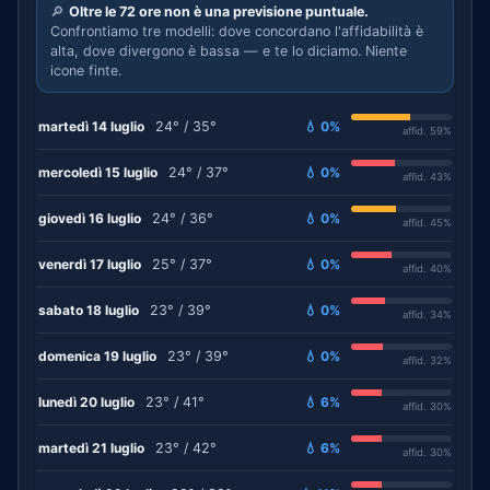
🔎
Oltre le 72 ore non è una previsione puntuale.
Confrontiamo tre modelli: dove concordano l'affidabilità è
alta, dove divergono è bassa — e te lo diciamo. Niente
icone finte.
martedì 14 luglio
24° / 35°
💧 0%
affid. 59%
mercoledì 15 luglio
24° / 37°
💧 0%
affid. 43%
giovedì 16 luglio
24° / 36°
💧 0%
affid. 45%
venerdì 17 luglio
25° / 37°
💧 0%
affid. 40%
sabato 18 luglio
23° / 39°
💧 0%
affid. 34%
domenica 19 luglio
23° / 39°
💧 0%
affid. 32%
lunedì 20 luglio
23° / 41°
💧 6%
affid. 30%
martedì 21 luglio
23° / 42°
💧 6%
affid. 30%