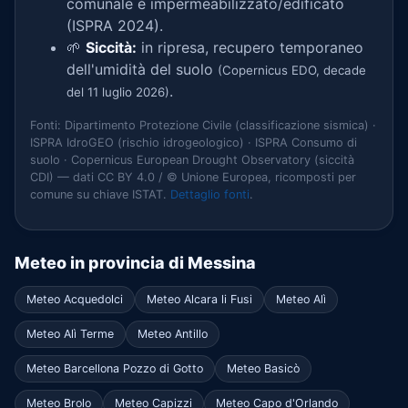
comunale è impermeabilizzato/edificato
(ISPRA 2024).
🌱
Siccità:
in ripresa, recupero temporaneo
dell'umidità del suolo
(Copernicus EDO, decade
.
del 11 luglio 2026)
Fonti: Dipartimento Protezione Civile (classificazione sismica) ·
ISPRA IdroGEO (rischio idrogeologico) · ISPRA Consumo di
suolo · Copernicus European Drought Observatory (siccità
CDI) — dati CC BY 4.0 / © Unione Europea, ricomposti per
comune su chiave ISTAT.
Dettaglio fonti
.
Meteo in provincia di Messina
Meteo Acquedolci
Meteo Alcara li Fusi
Meteo Alì
Meteo Alì Terme
Meteo Antillo
Meteo Barcellona Pozzo di Gotto
Meteo Basicò
Meteo Brolo
Meteo Capizzi
Meteo Capo d'Orlando