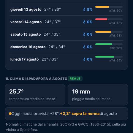
giovedì 13 agosto
24° / 36°
💧 8%
affid. 50%
venerdì 14 agosto
24° / 37°
💧 0%
affid. 43%
sabato 15 agosto
24° / 35°
💧 0%
affid. 58%
domenica 16 agosto
24° / 34°
💧 0%
affid. 61%
lunedì 17 agosto
23° / 33°
💧 0%
affid. 69%
IL CLIMA DI SPADAFORA A AGOSTO
REALE
25,7°
19 mm
temperatura media del mese
pioggia media del mese
Oggi media prevista ~28°:
+2,3° sopra la norma
di agosto
Normali climatiche dalla rianalisi 20CRv3 e GPCC (1806–2015), cella più
vicina a Spadafora.