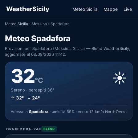
WeatherSicily
Meteo Sicilia
Mappe
Live
Meteo Sicilia
›
Messina
›
Spadafora
Meteo Spadafora
Previsioni per Spadafora (Messina, Sicilia) — Blend WeatherSicily,
aggiornate al 08/08/2026 11:42.
32
☀️
°C
Sereno · percepiti 36°
↑ 32° ↓ 24°
Adesso a
Spadafora
· umidità 69% · vento 12 km/h Nord-Ovest
ORA PER ORA · 24H
BLEND