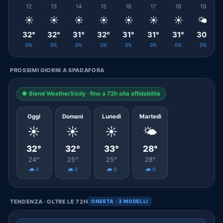
12
13
14
15
16
17
18
19
☀️
☀️
☀️
☀️
☀️
☀️
☀️
🌤️
32°
32°
31°
32°
31°
31°
31°
30°
0%
0%
0%
0%
0%
0%
0%
0%
PROSSIMI GIORNI A SPADAFORA
● Blend WeatherSicily · fino a 72h alta affidabilità
Oggi
Domani
Lunedì
Martedì
☀️
☀️
☀️
🌤️
32°
32°
33°
28°
24°
25°
25°
28°
🌧️ 0
🌧️ 0
🌧️ 0
🌧️ 0
TENDENZA · OLTRE LE 72H
ONESTA · 3 MODELLI