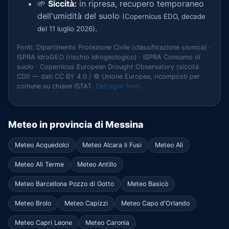
🌱
Siccità:
in ripresa, recupero temporaneo
dell'umidità del suolo
(Copernicus EDO, decade
.
del 11 luglio 2026)
Fonti: Dipartimento Protezione Civile (classificazione sismica) ·
ISPRA IdroGEO (rischio idrogeologico) · ISPRA Consumo di
suolo · Copernicus European Drought Observatory (siccità
CDI) — dati CC BY 4.0 / © Unione Europea, ricomposti per
comune su chiave ISTAT.
Dettaglio fonti
.
Meteo in provincia di Messina
Meteo Acquedolci
Meteo Alcara li Fusi
Meteo Alì
Meteo Alì Terme
Meteo Antillo
Meteo Barcellona Pozzo di Gotto
Meteo Basicò
Meteo Brolo
Meteo Capizzi
Meteo Capo d'Orlando
Meteo Capri Leone
Meteo Caronia