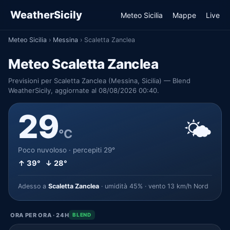
WeatherSicily
Meteo Sicilia
Mappe
Live
Meteo Sicilia
›
Messina
›
Scaletta Zanclea
Meteo Scaletta Zanclea
Previsioni per Scaletta Zanclea (Messina, Sicilia) — Blend
WeatherSicily, aggiornate al 08/08/2026 00:40.
29
🌤️
°C
Poco nuvoloso · percepiti 29°
↑ 39° ↓ 28°
Adesso a
Scaletta Zanclea
· umidità 45% · vento 13 km/h Nord
ORA PER ORA · 24H
BLEND