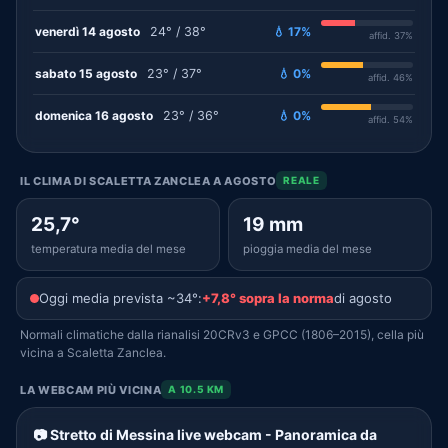
venerdì 14 agosto
24° / 38°
💧 17%
affid. 37%
sabato 15 agosto
23° / 37°
💧 0%
affid. 46%
domenica 16 agosto
23° / 36°
💧 0%
affid. 54%
IL CLIMA DI SCALETTA ZANCLEA A AGOSTO
REALE
25,7°
19 mm
temperatura media del mese
pioggia media del mese
Oggi media prevista ~34°:
+7,8° sopra la norma
di agosto
Normali climatiche dalla rianalisi 20CRv3 e GPCC (1806–2015), cella più
vicina a Scaletta Zanclea.
LA WEBCAM PIÙ VICINA
A 10.5 KM
📷 Stretto di Messina live webcam - Panoramica da