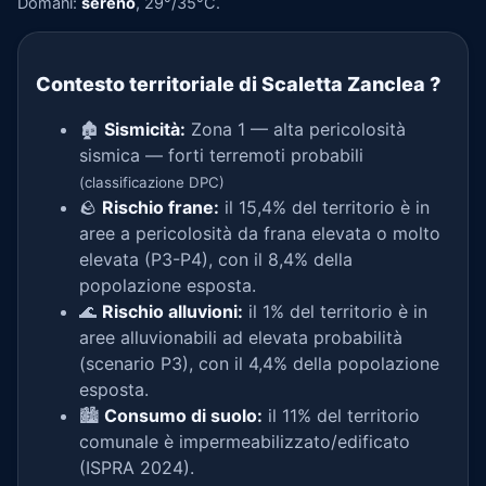
Domani:
sereno
, 29°/35°C.
Contesto territoriale di Scaletta Zanclea
?
🏚️
Sismicità:
Zona 1 — alta pericolosità
sismica — forti terremoti probabili
(classificazione DPC)
🪨
Rischio frane:
il 15,4% del territorio è in
aree a pericolosità da frana elevata o molto
elevata (P3-P4), con il 8,4% della
popolazione esposta.
🌊
Rischio alluvioni:
il 1% del territorio è in
aree alluvionabili ad elevata probabilità
(scenario P3), con il 4,4% della popolazione
esposta.
🏙️
Consumo di suolo:
il 11% del territorio
comunale è impermeabilizzato/edificato
(ISPRA 2024).