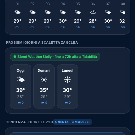
01
02
03
04
05
06
07
08
🌤️
🌤️
🌤️
🌤️
🌤️
⛅
🌤️
🌤️
29°
29°
29°
30°
29°
28°
30°
32°
0%
0%
0%
0%
0%
0%
0%
0%
PROSSIMI GIORNI A SCALETTA ZANCLEA
● Blend WeatherSicily · fino a 72h alta affidabilità
Oggi
Domani
Lunedì
🌤️
☀️
☀️
39°
35°
30°
28°
29°
29°
🌧️ 0
🌧️ 0
🌧️ 0
TENDENZA · OLTRE LE 72H
ONESTA · 3 MODELLI