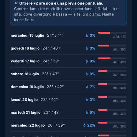
🔎
Oltre le 72 ore non è una previsione puntuale.
Confrontiamo tre modelli: dove concordano l'affidabilità è
alta, dove divergono è bassa — e te lo diciamo. Niente
icone finte.
mercoledì 15 luglio
24° / 41°
💧 0%
affid. 41%
giovedì 16 luglio
24° / 40°
💧 0%
affid. 39%
venerdì 17 luglio
24° / 39°
💧 0%
affid. 43%
sabato 18 luglio
23° / 43°
💧 0%
affid. 30%
domenica 19 luglio
23° / 42°
💧 7%
affid. 30%
lunedì 20 luglio
23° / 42°
💧 0%
affid. 30%
martedì 21 luglio
23° / 43°
💧 6%
affid. 30%
mercoledì 22 luglio
20° / 39°
💧 22%
affid. 30%