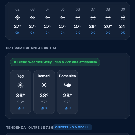
02
03
04
05
06
07
08
09
☀️
☀️
☀️
☀️
☀️
☀️
☀️
☀️
27°
27°
27°
27°
27°
29°
30°
34°
0%
0%
0%
0%
0%
0%
0%
0%
PROSSIMI GIORNI A SAVOCA
● Blend WeatherSicily · fino a 72h alta affidabilità
Oggi
Domani
Domenica
☀️
☀️
🌤️
36°
38°
28°
26°
27°
27°
🌧️ 0
🌧️ 0
🌧️ 0
TENDENZA · OLTRE LE 72H
ONESTA · 3 MODELLI