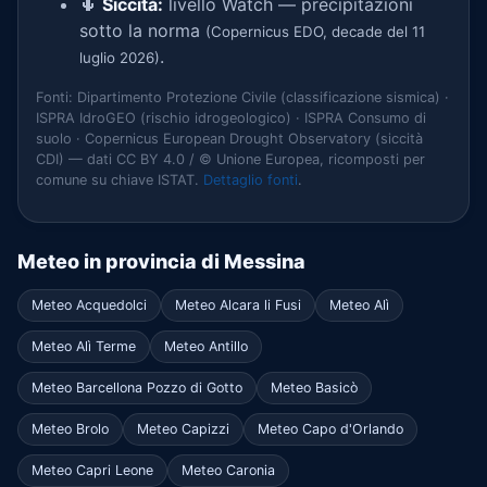
🌵
Siccità:
livello Watch — precipitazioni
sotto la norma
(Copernicus EDO, decade del 11
.
luglio 2026)
Fonti: Dipartimento Protezione Civile (classificazione sismica) ·
ISPRA IdroGEO (rischio idrogeologico) · ISPRA Consumo di
suolo · Copernicus European Drought Observatory (siccità
CDI) — dati CC BY 4.0 / © Unione Europea, ricomposti per
comune su chiave ISTAT.
Dettaglio fonti
.
Meteo in provincia di Messina
Meteo Acquedolci
Meteo Alcara li Fusi
Meteo Alì
Meteo Alì Terme
Meteo Antillo
Meteo Barcellona Pozzo di Gotto
Meteo Basicò
Meteo Brolo
Meteo Capizzi
Meteo Capo d'Orlando
Meteo Capri Leone
Meteo Caronia