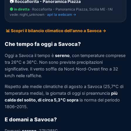
📷 Roccafiorita - Panoramica Piazza
🟢 in diretta
· Roccafiorita - Panoramica Piazza, Sicilia ME · l'AI
vede: night_unknown ·
apri la webcam →
📊 Scopri il bilancio climatico dell'anno a Savoca →
Che tempo fa oggi a Savoca?
Oggi a Savoca il tempo è
sereno
, con temperature comprese
tra 26°C e 36°C. Non sono previste precipitazioni
significative. Il vento soffia da Nord-Nord-Ovest fino a 32
km/h nelle raffiche.
Rispetto alle medie climatiche di agosto a Savoca (25,7°C di
temperatura media), la giornata di oggi si preannuncia
più
calda del solito, di circa 5,3°C sopra
la norma del periodo
1806–2015.
E domani a Savoca?
Domani:
sereno
, 27°/38°C.