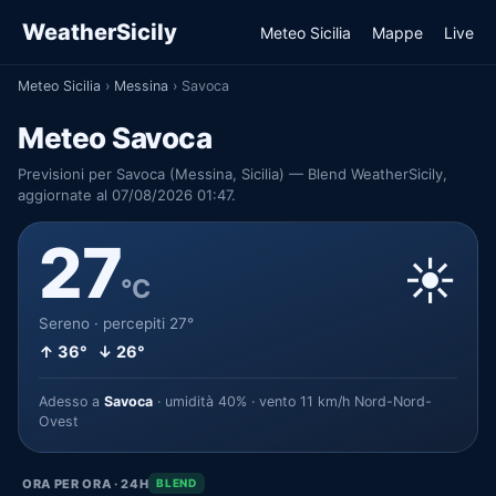
WeatherSicily
Meteo Sicilia
Mappe
Live
Meteo Sicilia
›
Messina
›
Savoca
Meteo Savoca
Previsioni per Savoca (Messina, Sicilia) — Blend WeatherSicily,
aggiornate al 07/08/2026 01:47.
27
☀️
°C
Sereno · percepiti 27°
↑ 36° ↓ 26°
Adesso a
Savoca
· umidità 40% · vento 11 km/h Nord-Nord-
Ovest
ORA PER ORA · 24H
BLEND