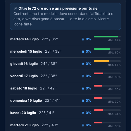
🔎
Oltre le 72 ore non è una previsione puntuale.
Confrontiamo tre modelli: dove concordano l'affidabilità è
alta, dove divergono è bassa — e te lo diciamo. Niente
icone finte.
martedì 14 luglio
22° / 35°
💧 0%
affid. 89%
mercoledì 15 luglio
23° / 38°
💧 0%
affid. 60%
giovedì 16 luglio
24° / 38°
💧 0%
affid. 56%
venerdì 17 luglio
23° / 38°
💧 0%
affid. 35%
sabato 18 luglio
22° / 42°
💧 0%
affid. 30%
domenica 19 luglio
22° / 41°
💧 0%
affid. 30%
lunedì 20 luglio
22° / 41°
💧 0%
affid. 34%
martedì 21 luglio
22° / 43°
💧 6%
affid. 30%