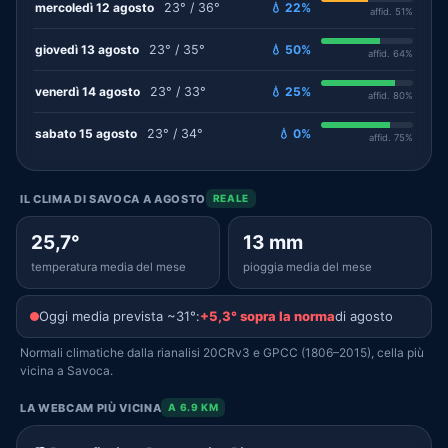
mercoledì 12 agosto
23° / 36°
💧 22%
affid. 51%
giovedì 13 agosto
23° / 35°
💧 50%
affid. 64%
venerdì 14 agosto
23° / 33°
💧 25%
affid. 80%
sabato 15 agosto
23° / 34°
💧 0%
affid. 75%
IL CLIMA DI SAVOCA A AGOSTO
REALE
25,7°
13 mm
temperatura media del mese
pioggia media del mese
Oggi media prevista ~31°:
+5,3° sopra la norma
di agosto
Normali climatiche dalla rianalisi 20CRv3 e GPCC (1806–2015), cella più
vicina a Savoca.
LA WEBCAM PIÙ VICINA
A 6.9 KM