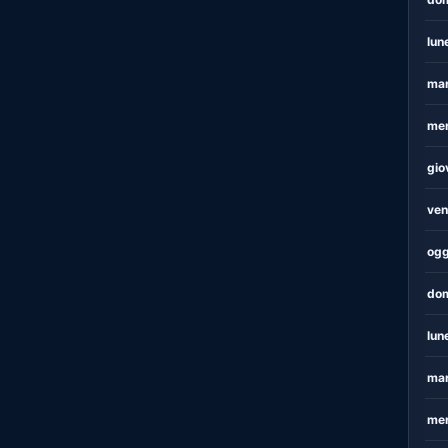
lun
mar
mer
gio
ven
ogg
dom
lun
mar
mer