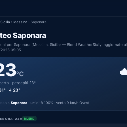
Sicilia
›
Messina
›
Saponara
teo Saponara
ioni per Saponara (Messina, Sicilia) — Blend WeatherSicily, aggiornate al
/2026 05:05.
23
☁
°C
erto · percepiti 23°
31° ↓ 23°
esso a
Saponara
· umidità 100% · vento 9 km/h Ovest
ER ORA · 24H
BLEND