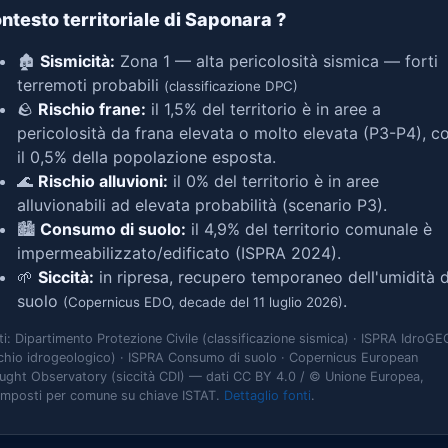
ntesto territoriale di Saponara
?
🏚️
Sismicità:
Zona 1 — alta pericolosità sismica — forti
terremoti probabili
(classificazione DPC)
🪨
Rischio frane:
il 1,5% del territorio è in aree a
pericolosità da frana elevata o molto elevata (P3-P4), c
il 0,5% della popolazione esposta.
🌊
Rischio alluvioni:
il 0% del territorio è in aree
alluvionabili ad elevata probabilità (scenario P3).
🏙️
Consumo di suolo:
il 4,9% del territorio comunale è
impermeabilizzato/edificato (ISPRA 2024).
🌱
Siccità:
in ripresa, recupero temporaneo dell'umidità d
suolo
.
(Copernicus EDO, decade del 11 luglio 2026)
ti: Dipartimento Protezione Civile (classificazione sismica) · ISPRA IdroGE
schio idrogeologico) · ISPRA Consumo di suolo · Copernicus European
ught Observatory (siccità CDI) — dati CC BY 4.0 / © Unione Europea,
omposti per comune su chiave ISTAT.
Dettaglio fonti
.