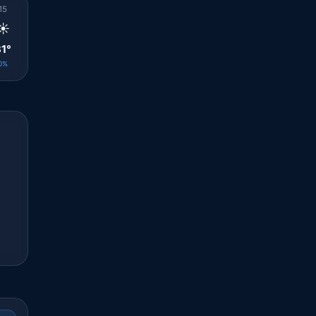
15
16
17
18
19
20
21
22
23
☀️
☀️
☀️
🌤️
🌤️
🌤️
🌤️
🌤️
🌤️
1°
31°
30°
29°
28°
27°
26°
26°
25°
0%
0%
0%
0%
0%
0%
0%
0%
0%