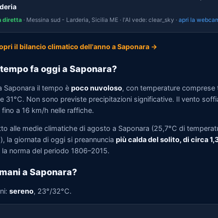
deria
n diretta
· Messina sud - Larderia, Sicilia ME · l'AI vede: clear_sky ·
apri la webca
opri il bilancio climatico dell'anno a Saponara →
tempo fa oggi a Saponara?
a Saponara il tempo è
poco nuvoloso
, con temperature comprese 
 31°C. Non sono previste precipitazioni significative. Il vento soffi
fino a 16 km/h nelle raffiche.
tto alle medie climatiche di agosto a Saponara (25,7°C di temperat
, la giornata di oggi si preannuncia
più calda del solito, di circa 1
la norma del periodo 1806–2015.
mani a Saponara?
ni:
sereno
, 23°/32°C.