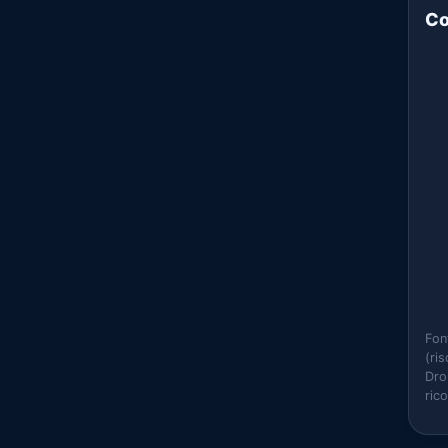
Co
Fon
(ri
Dro
ric