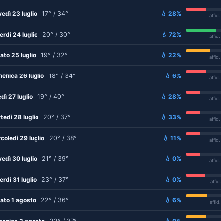
vedì 23 luglio
17° / 34°
💧 28%
affid
erdì 24 luglio
20° / 30°
💧 72%
affid
ato 25 luglio
19° / 32°
💧 22%
affid
enica 26 luglio
18° / 34°
💧 6%
affid
edì 27 luglio
19° / 40°
💧 28%
affid
tedì 28 luglio
20° / 37°
💧 33%
affid
coledì 29 luglio
20° / 38°
💧 11%
affid
vedì 30 luglio
21° / 39°
💧 0%
affid
erdì 31 luglio
23° / 37°
💧 0%
affid
ato 1 agosto
22° / 36°
💧 6%
affid
enica 2 agosto
22° / 37°
💧 0%