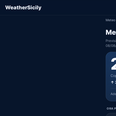
WeatherSicily
Meteo 
Me
Previs
08/08
Cop
↑ 
Ad
ORA P