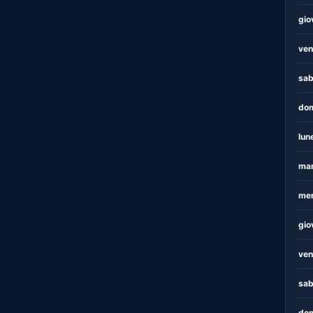
gio
ven
sab
dom
lun
mar
mer
gio
ven
sab
dom