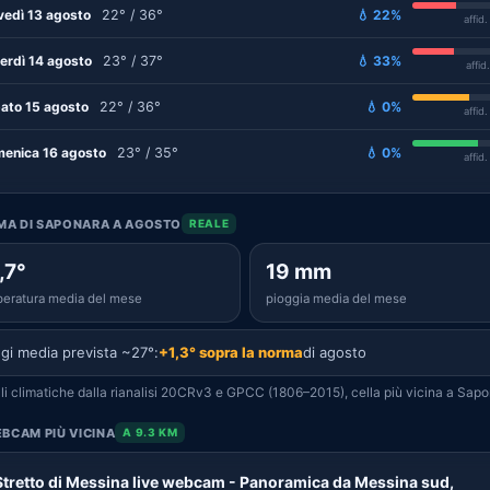
vedì 13 agosto
22° / 36°
💧 22%
affid
erdì 14 agosto
23° / 37°
💧 33%
affid
ato 15 agosto
22° / 36°
💧 0%
affid
enica 16 agosto
23° / 35°
💧 0%
affid
IMA DI SAPONARA A AGOSTO
REALE
,7°
19 mm
eratura media del mese
pioggia media del mese
gi media prevista ~27°:
+1,3° sopra la norma
di agosto
i climatiche dalla rianalisi 20CRv3 e GPCC (1806–2015), cella più vicina a Sapo
BCAM PIÙ VICINA
A 9.3 KM
Stretto di Messina live webcam - Panoramica da Messina sud,