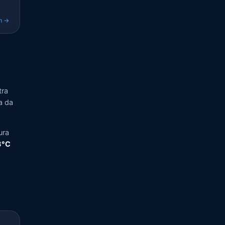
m →
tra
a da
ura
,3°C