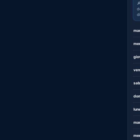

d
d
mar
mer
gio
ven
sab
dom
lun
mar
mer