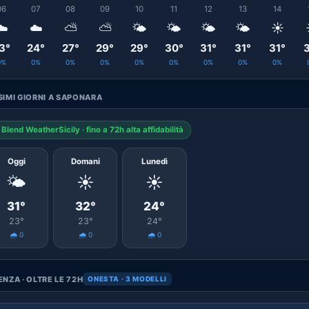
06
07
08
09
10
11
12
13
14
☁️
☁️
⛅
⛅
🌤️
🌤️
🌤️
🌤️
☀️
3°
24°
27°
29°
29°
30°
31°
31°
31°
3
0%
0%
0%
0%
0%
0%
0%
0%
0%
IMI GIORNI A SAPONARA
Blend WeatherSicily · fino a 72h alta affidabilità
Oggi
Domani
Lunedì
🌤️
☀️
☀️
31°
32°
24°
23°
23°
24°
🌧️ 0
🌧️ 0
🌧️ 0
NZA · OLTRE LE 72H
ONESTA · 3 MODELLI