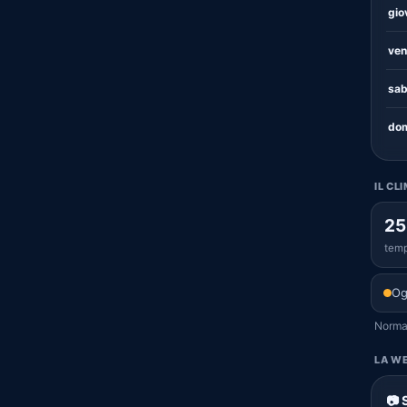
gio
ven
sab
dom
IL CL
25
temp
Og
Normal
LA WE
📷 