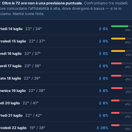

Oltre le 72 ore non è una previsione puntuale.
Confrontiamo tre modelli:
ove concordano l'affidabilità è alta, dove divergono è bassa — e te lo
iciamo. Niente icone finte.
tedì 14 luglio
23° / 34°
💧 0%
affid
coledì 15 luglio
22° / 37°
💧 0%
affid
vedì 16 luglio
22° / 37°
💧 0%
affid
erdì 17 luglio
23° / 38°
💧 0%
affid
ato 18 luglio
22° / 39°
💧 0%
affid
enica 19 luglio
22° / 38°
💧 6%
affid
edì 20 luglio
22° / 41°
💧 6%
affid
tedì 21 luglio
22° / 42°
💧 6%
affid
coledì 22 luglio
19° / 38°
💧 28%
affid