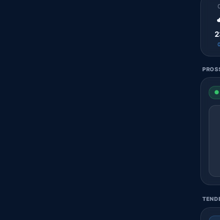
2
PROSS
● 
TENDE