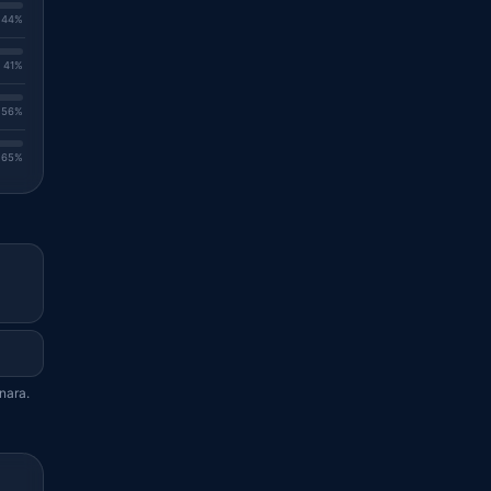
. 44%
. 41%
. 56%
. 65%
nara.