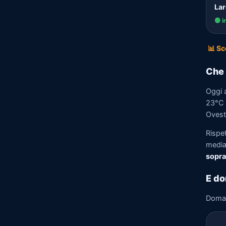
Lar
🟢 i
📊 Sc
Che 
Oggi 
23°C e
Ovest 
Rispe
media)
sopra
E do
Doma