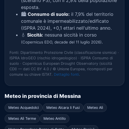
(scenario P3), con il 2,9% della popolazione
esposta.
🏙️
Consumo di suolo:
il 7,9% del territorio
comunale è impermeabilizzato/edificato
(ISPRA 2024), +0,1 ettari nell'ultimo anno.
💧
Siccità:
nessuna siccità in corso
.
(Copernicus EDO, decade del 11 luglio 2026)
Fonti: Dipartimento Protezione Civile (classificazione sismica) ·
ISPRA IdroGEO (rischio idrogeologico) · ISPRA Consumo di
suolo · Copernicus European Drought Observatory (siccità
CDI) — dati CC BY 4.0 / © Unione Europea, ricomposti per
comune su chiave ISTAT.
Dettaglio fonti
.
Meteo in provincia di Messina
Meteo Acquedolci
Meteo Alcara li Fusi
Meteo Alì
Meteo Alì Terme
Meteo Antillo