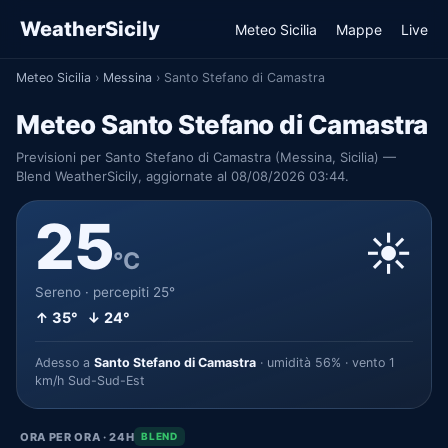
WeatherSicily
Meteo Sicilia
Mappe
Live
Meteo Sicilia
›
Messina
›
Santo Stefano di Camastra
Meteo Santo Stefano di Camastra
Previsioni per Santo Stefano di Camastra (Messina, Sicilia) —
Blend WeatherSicily, aggiornate al 08/08/2026 03:44.
25
☀️
°C
Sereno · percepiti 25°
↑ 35° ↓ 24°
Adesso a
Santo Stefano di Camastra
· umidità 56% · vento 1
km/h Sud-Sud-Est
ORA PER ORA · 24H
BLEND