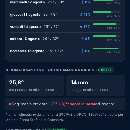
mercoledì 12 agosto
25° / 34°
💧 0%
affid. 76%
giovedì 13 agosto
25° / 34°
💧 11%
affid. 67%
venerdì 14 agosto
25° / 32°
💧 17%
affid. 85%
sabato 15 agosto
26° / 32°
💧 0%
affid. 87%
domenica 16 agosto
25° / 32°
💧 0%
affid. 92%
IL CLIMA DI SANTO STEFANO DI CAMASTRA A AGOSTO
REALE
25,8°
14 mm
temperatura media del mese
pioggia media del mese
Oggi media prevista ~30°:
+3,7° sopra la norma
di agosto
Normali climatiche dalla rianalisi 20CRv3 e GPCC (1806–2015), cella più
vicina a Santo Stefano di Camastra.