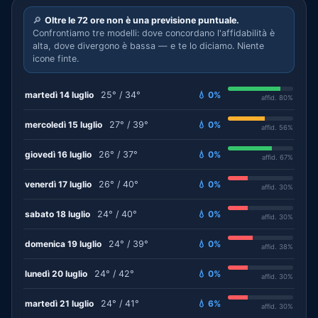
🔎
Oltre le 72 ore non è una previsione puntuale.
Confrontiamo tre modelli: dove concordano l'affidabilità è
alta, dove divergono è bassa — e te lo diciamo. Niente
icone finte.
martedì 14 luglio
25° / 34°
💧 0%
affid. 80%
mercoledì 15 luglio
27° / 39°
💧 0%
affid. 56%
giovedì 16 luglio
26° / 37°
💧 0%
affid. 67%
venerdì 17 luglio
26° / 40°
💧 0%
affid. 30%
sabato 18 luglio
24° / 40°
💧 0%
affid. 30%
domenica 19 luglio
24° / 39°
💧 0%
affid. 38%
lunedì 20 luglio
24° / 42°
💧 0%
affid. 30%
martedì 21 luglio
24° / 41°
💧 6%
affid. 30%