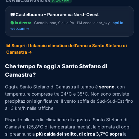
LA WEBCAM PIÙ VICINA
A 24.7 KM
📷 Castelbuono - Panoramica Nord-Ovest
🟢 in diretta
· Castelbuono, Sicilia PA · l'AI vede: clear_sky ·
apri la
webcam →
📊 Scopri il bilancio climatico dell'anno a Santo Stefano di
Camastra →
Che tempo fa oggi a Santo Stefano di
Camastra?
Oggi a Santo Stefano di Camastra il tempo è
sereno
, con
temperature comprese tra 24°C e 35°C. Non sono previste
precipitazioni significative. Il vento soffia da Sud-Sud-Est fino
a 13 km/h nelle raffiche.
Rispetto alle medie climatiche di agosto a Santo Stefano di
Camastra (25,8°C di temperatura media), la giornata di oggi
si preannuncia
più calda del solito, di circa 3,7°C sopra
la