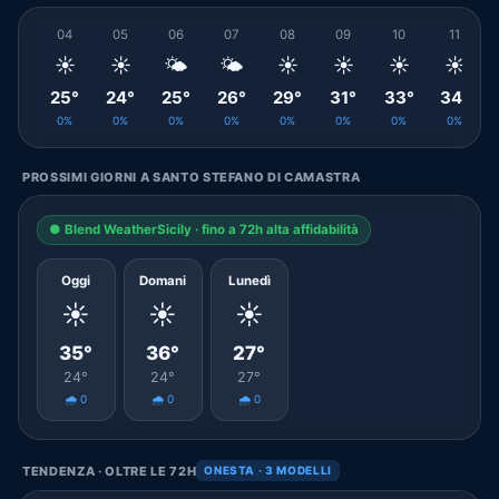
04
05
06
07
08
09
10
11
☀️
☀️
🌤️
🌤️
☀️
☀️
☀️
☀️
25°
24°
25°
26°
29°
31°
33°
34°
0%
0%
0%
0%
0%
0%
0%
0%
PROSSIMI GIORNI A SANTO STEFANO DI CAMASTRA
● Blend WeatherSicily · fino a 72h alta affidabilità
Oggi
Domani
Lunedì
☀️
☀️
☀️
35°
36°
27°
24°
24°
27°
🌧️ 0
🌧️ 0
🌧️ 0
TENDENZA · OLTRE LE 72H
ONESTA · 3 MODELLI