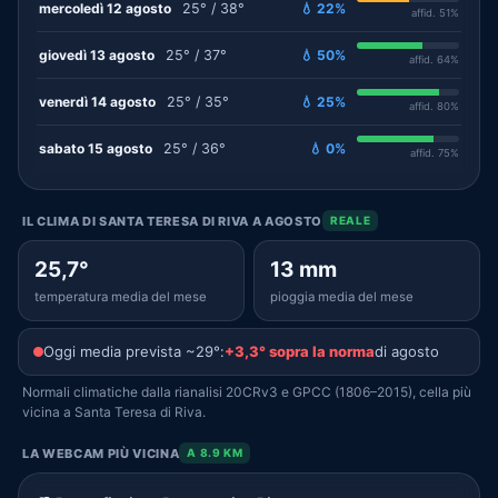
mercoledì 12 agosto
25° / 38°
💧 22%
affid. 51%
giovedì 13 agosto
25° / 37°
💧 50%
affid. 64%
venerdì 14 agosto
25° / 35°
💧 25%
affid. 80%
sabato 15 agosto
25° / 36°
💧 0%
affid. 75%
IL CLIMA DI SANTA TERESA DI RIVA A AGOSTO
REALE
25,7°
13 mm
temperatura media del mese
pioggia media del mese
Oggi media prevista ~29°:
+3,3° sopra la norma
di agosto
Normali climatiche dalla rianalisi 20CRv3 e GPCC (1806–2015), cella più
vicina a Santa Teresa di Riva.
LA WEBCAM PIÙ VICINA
A 8.9 KM