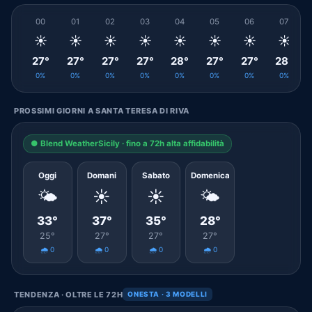
00
01
02
03
04
05
06
07
☀️
☀️
☀️
☀️
☀️
☀️
☀️
☀️
27°
27°
27°
27°
28°
27°
27°
28°
0%
0%
0%
0%
0%
0%
0%
0%
PROSSIMI GIORNI A SANTA TERESA DI RIVA
● Blend WeatherSicily · fino a 72h alta affidabilità
Oggi
Domani
Sabato
Domenica
🌤️
☀️
☀️
🌤️
33°
37°
35°
28°
25°
27°
27°
27°
🌧️ 0
🌧️ 0
🌧️ 0
🌧️ 0
TENDENZA · OLTRE LE 72H
ONESTA · 3 MODELLI