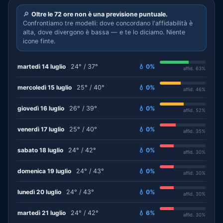
🔎
Oltre le 72 ore non è una previsione puntuale.
Confrontiamo tre modelli: dove concordano l'affidabilità è
alta, dove divergono è bassa — e te lo diciamo. Niente
icone finte.
martedì 14 luglio
24° / 37°
💧 0%
affid. 63%
mercoledì 15 luglio
25° / 40°
💧 0%
affid. 46%
giovedì 16 luglio
26° / 39°
💧 0%
affid. 52%
venerdì 17 luglio
25° / 40°
💧 0%
affid. 35%
sabato 18 luglio
24° / 42°
💧 0%
affid. 30%
domenica 19 luglio
24° / 43°
💧 0%
affid. 30%
lunedì 20 luglio
24° / 43°
💧 0%
affid. 30%
martedì 21 luglio
24° / 42°
💧 6%
affid. 30%