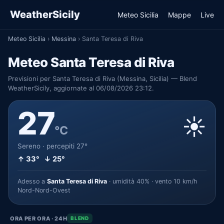
WeatherSicily
Meteo Sicilia
Mappe
Live
Meteo Sicilia
›
Messina
›
Santa Teresa di Riva
Meteo Santa Teresa di Riva
Previsioni per Santa Teresa di Riva (Messina, Sicilia) — Blend
WeatherSicily, aggiornate al 06/08/2026 23:12.
27
☀️
°C
Sereno · percepiti 27°
↑ 33° ↓ 25°
Adesso a
Santa Teresa di Riva
· umidità 40% · vento 10 km/h
Nord-Nord-Ovest
ORA PER ORA · 24H
BLEND