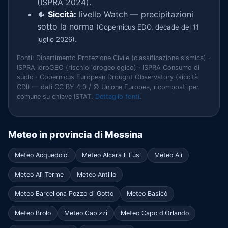
(ISPRA 2024).
🌵
Siccità:
livello Watch — precipitazioni
sotto la norma
(Copernicus EDO, decade del 11
.
luglio 2026)
Fonti: Dipartimento Protezione Civile (classificazione sismica) ·
ISPRA IdroGEO (rischio idrogeologico) · ISPRA Consumo di
suolo · Copernicus European Drought Observatory (siccità
CDI) — dati CC BY 4.0 / © Unione Europea, ricomposti per
comune su chiave ISTAT.
Dettaglio fonti
.
Meteo in provincia di Messina
Meteo Acquedolci
Meteo Alcara li Fusi
Meteo Alì
Meteo Alì Terme
Meteo Antillo
Meteo Barcellona Pozzo di Gotto
Meteo Basicò
Meteo Brolo
Meteo Capizzi
Meteo Capo d'Orlando