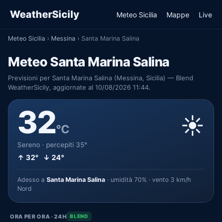
WeatherSicily
Meteo Sicilia
Mappe
Live
Meteo Sicilia
›
Messina
›
Santa Marina Salina
Meteo Santa Marina Salina
Previsioni per Santa Marina Salina (Messina, Sicilia) — Blend
WeatherSicily, aggiornate al 10/08/2026 11:44.
32
☀️
°C
Sereno · percepiti 35°
↑ 32° ↓ 24°
Adesso a
Santa Marina Salina
· umidità 70% · vento 3 km/h
Nord
ORA PER ORA · 24H
BLEND