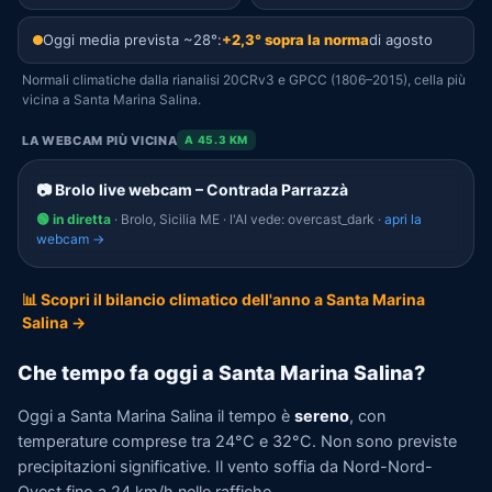
Oggi media prevista ~28°:
+2,3° sopra la norma
di agosto
Normali climatiche dalla rianalisi 20CRv3 e GPCC (1806–2015), cella più
vicina a Santa Marina Salina.
LA WEBCAM PIÙ VICINA
A 45.3 KM
📷 Brolo live webcam – Contrada Parrazzà
🟢 in diretta
· Brolo, Sicilia ME · l'AI vede: overcast_dark ·
apri la
webcam →
📊 Scopri il bilancio climatico dell'anno a Santa Marina
Salina →
Che tempo fa oggi a Santa Marina Salina?
Oggi a Santa Marina Salina il tempo è
sereno
, con
temperature comprese tra 24°C e 32°C. Non sono previste
precipitazioni significative. Il vento soffia da Nord-Nord-
Ovest fino a 24 km/h nelle raffiche.