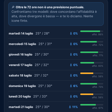
🔎
Oltre le 72 ore non è una previsione puntuale.
Confrontiamo tre modelli: dove concordano l'affidabilità è
alta, dove divergono è bassa — e te lo diciamo. Niente
icone finte.
martedì 14 luglio
25° / 28°
💧 0%
affid. 86%
mercoledì 15 luglio
25° / 31°
💧 0%
affid. 72%
giovedì 16 luglio
25° / 30°
💧 0%
affid. 77%
venerdì 17 luglio
25° / 32°
💧 0%
affid. 60%
sabato 18 luglio
25° / 32°
💧 0%
affid. 56%
domenica 19 luglio
25° / 30°
💧 6%
affid. 73%
lunedì 20 luglio
25° / 33°
💧 0%
affid. 56%
martedì 21 luglio
25° / 30°
💧 11%
affid. 67%