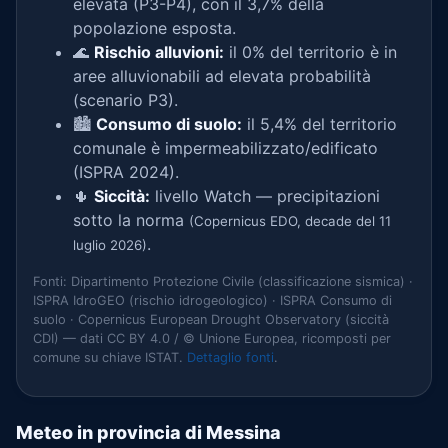
elevata (P3-P4), con il 3,7% della
popolazione esposta.
🌊
Rischio alluvioni:
il 0% del territorio è in
aree alluvionabili ad elevata probabilità
(scenario P3).
🏙️
Consumo di suolo:
il 5,4% del territorio
comunale è impermeabilizzato/edificato
(ISPRA 2024).
🌵
Siccità:
livello Watch — precipitazioni
sotto la norma
(Copernicus EDO, decade del 11
.
luglio 2026)
Fonti: Dipartimento Protezione Civile (classificazione sismica) ·
ISPRA IdroGEO (rischio idrogeologico) · ISPRA Consumo di
suolo · Copernicus European Drought Observatory (siccità
CDI) — dati CC BY 4.0 / © Unione Europea, ricomposti per
comune su chiave ISTAT.
Dettaglio fonti
.
Meteo in provincia di Messina