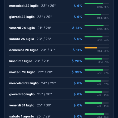
mercoledì 22 luglio
23° / 29°
💧 6%
affid. 75%
giovedì 23 luglio
23° / 29°
💧 6%
affid. 68%
venerdì 24 luglio
21° / 28°
💧 61%
affid. 78%
sabato 25 luglio
23° / 28°
💧 0%
affid. 74%
domenica 26 luglio
23° / 31°
💧 11%
affid. 52%
lunedì 27 luglio
23° / 29°
💧 28%
affid. 71%
martedì 28 luglio
22° / 28°
💧 39%
affid. 77%
mercoledì 29 luglio
24° / 29°
💧 6%
affid. 67%
giovedì 30 luglio
25° / 30°
💧 6%
affid. 73%
venerdì 31 luglio
25° / 30°
💧 0%
affid. 73%
sabato 1 agosto
25° / 29°
💧 0%
affid. 80%