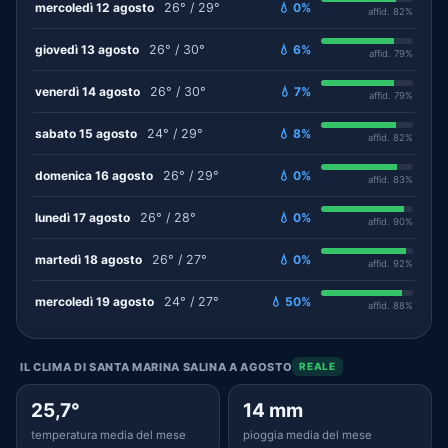
mercoledì 12 agosto
26° / 29°
💧 0%
affid. 82%
giovedì 13 agosto
26° / 30°
💧 6%
affid. 79%
venerdì 14 agosto
26° / 30°
💧 7%
affid. 79%
sabato 15 agosto
24° / 29°
💧 8%
affid. 82%
domenica 16 agosto
26° / 29°
💧 0%
affid. 83%
lunedì 17 agosto
26° / 28°
💧 0%
affid. 90%
martedì 18 agosto
26° / 27°
💧 0%
affid. 92%
mercoledì 19 agosto
24° / 27°
💧 50%
affid. 88%
IL CLIMA DI SANTA MARINA SALINA A AGOSTO
REALE
25,7°
14 mm
temperatura media del mese
pioggia media del mese