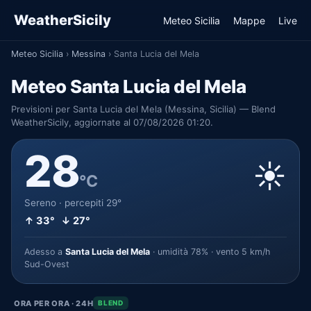
WeatherSicily
Meteo Sicilia
Mappe
Live
Meteo Sicilia
›
Messina
›
Santa Lucia del Mela
Meteo Santa Lucia del Mela
Previsioni per Santa Lucia del Mela (Messina, Sicilia) — Blend
WeatherSicily, aggiornate al 07/08/2026 01:20.
28
☀️
°C
Sereno · percepiti 29°
↑ 33° ↓ 27°
Adesso a
Santa Lucia del Mela
· umidità 78% · vento 5 km/h
Sud-Ovest
ORA PER ORA · 24H
BLEND