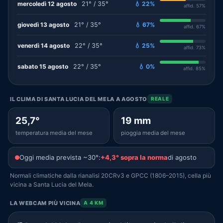
mercoledì 12 agosto
21° / 35°
💧 22%
affid. 57%
giovedì 13 agosto
21° / 35°
💧 67%
affid. 67%
venerdì 14 agosto
22° / 35°
💧 25%
affid. 73%
sabato 15 agosto
22° / 35°
💧 0%
affid. 85%
IL CLIMA DI SANTA LUCIA DEL MELA A AGOSTO
REALE
25,7°
19 mm
temperatura media del mese
pioggia media del mese
Oggi media prevista ~30°:
+4,3° sopra la norma
di agosto
Normali climatiche dalla rianalisi 20CRv3 e GPCC (1806–2015), cella più
vicina a Santa Lucia del Mela.
LA WEBCAM PIÙ VICINA
A 4 KM