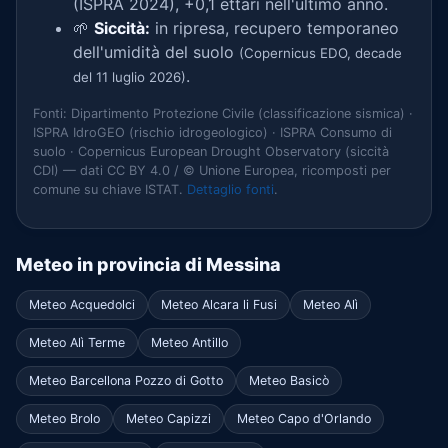
(ISPRA 2024), +0,1 ettari nell'ultimo anno.
🌱
Siccità:
in ripresa, recupero temporaneo
dell'umidità del suolo
(Copernicus EDO, decade
.
del 11 luglio 2026)
Fonti: Dipartimento Protezione Civile (classificazione sismica) ·
ISPRA IdroGEO (rischio idrogeologico) · ISPRA Consumo di
suolo · Copernicus European Drought Observatory (siccità
CDI) — dati CC BY 4.0 / © Unione Europea, ricomposti per
comune su chiave ISTAT.
Dettaglio fonti
.
Meteo in provincia di Messina
Meteo Acquedolci
Meteo Alcara li Fusi
Meteo Alì
Meteo Alì Terme
Meteo Antillo
Meteo Barcellona Pozzo di Gotto
Meteo Basicò
Meteo Brolo
Meteo Capizzi
Meteo Capo d'Orlando