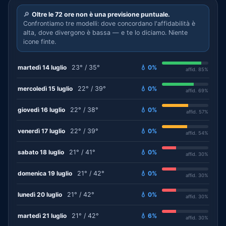
🔎
Oltre le 72 ore non è una previsione puntuale.
Confrontiamo tre modelli: dove concordano l'affidabilità è
alta, dove divergono è bassa — e te lo diciamo. Niente
icone finte.
martedì 14 luglio
23° / 35°
💧 0%
affid. 85%
mercoledì 15 luglio
22° / 39°
💧 0%
affid. 69%
giovedì 16 luglio
22° / 38°
💧 0%
affid. 57%
venerdì 17 luglio
22° / 39°
💧 0%
affid. 54%
sabato 18 luglio
21° / 41°
💧 0%
affid. 30%
domenica 19 luglio
21° / 42°
💧 0%
affid. 30%
lunedì 20 luglio
21° / 42°
💧 0%
affid. 30%
martedì 21 luglio
21° / 42°
💧 6%
affid. 30%