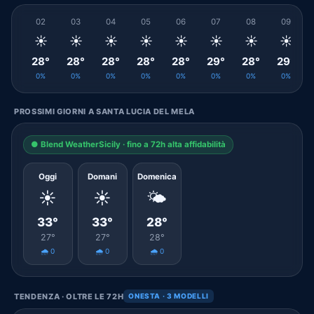
02
03
04
05
06
07
08
09
☀️
☀️
☀️
☀️
☀️
☀️
☀️
☀️
28°
28°
28°
28°
28°
29°
28°
29°
0%
0%
0%
0%
0%
0%
0%
0%
PROSSIMI GIORNI A SANTA LUCIA DEL MELA
● Blend WeatherSicily · fino a 72h alta affidabilità
Oggi
Domani
Domenica
☀️
☀️
🌤️
33°
33°
28°
27°
27°
28°
🌧️ 0
🌧️ 0
🌧️ 0
TENDENZA · OLTRE LE 72H
ONESTA · 3 MODELLI