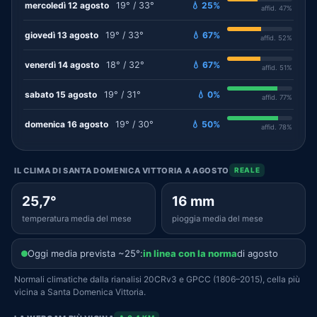
mercoledì 12 agosto
19° / 33°
💧 25%
affid. 47%
giovedì 13 agosto
19° / 33°
💧 67%
affid. 52%
venerdì 14 agosto
18° / 32°
💧 67%
affid. 51%
sabato 15 agosto
19° / 31°
💧 0%
affid. 77%
domenica 16 agosto
19° / 30°
💧 50%
affid. 78%
IL CLIMA DI SANTA DOMENICA VITTORIA A AGOSTO
REALE
25,7°
16 mm
temperatura media del mese
pioggia media del mese
Oggi media prevista ~25°:
in linea con la norma
di agosto
Normali climatiche dalla rianalisi 20CRv3 e GPCC (1806–2015), cella più
vicina a Santa Domenica Vittoria.