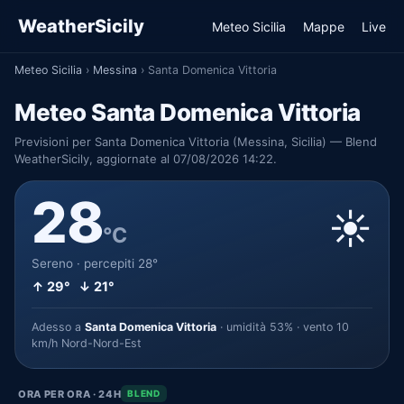
WeatherSicily
Meteo Sicilia
Mappe
Live
Meteo Sicilia
›
Messina
›
Santa Domenica Vittoria
Meteo Santa Domenica Vittoria
Previsioni per Santa Domenica Vittoria (Messina, Sicilia) — Blend
WeatherSicily, aggiornate al 07/08/2026 14:22.
28
☀️
°C
Sereno · percepiti 28°
↑ 29° ↓ 21°
Adesso a
Santa Domenica Vittoria
· umidità 53% · vento 10
km/h Nord-Nord-Est
ORA PER ORA · 24H
BLEND