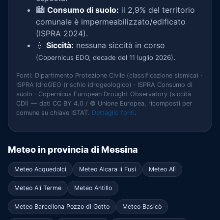
🏙️
Consumo di suolo:
il 2,9% del territorio
comunale è impermeabilizzato/edificato
(ISPRA 2024).
💧
Siccità:
nessuna siccità in corso
.
(Copernicus EDO, decade del 11 luglio 2026)
Fonti: Dipartimento Protezione Civile (classificazione sismica) ·
ISPRA IdroGEO (rischio idrogeologico) · ISPRA Consumo di
suolo · Copernicus European Drought Observatory (siccità
CDI) — dati CC BY 4.0 / © Unione Europea, ricomposti per
comune su chiave ISTAT.
Dettaglio fonti
.
Meteo in provincia di Messina
Meteo Acquedolci
Meteo Alcara li Fusi
Meteo Alì
Meteo Alì Terme
Meteo Antillo
Meteo Barcellona Pozzo di Gotto
Meteo Basicò