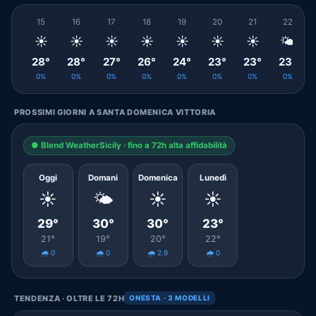
15
16
17
18
19
20
21
22
☀️
☀️
☀️
☀️
☀️
☀️
☀️
🌤️
28°
28°
27°
26°
24°
23°
23°
23°
0%
0%
0%
0%
0%
0%
0%
0%
PROSSIMI GIORNI A SANTA DOMENICA VITTORIA
● Blend WeatherSicily · fino a 72h alta affidabilità
Oggi
Domani
Domenica
Lunedì
☀️
🌤️
☀️
☀️
29°
30°
30°
23°
21°
19°
20°
22°
🌧️ 0
🌧️ 0
🌧️ 2.9
🌧️ 0
TENDENZA · OLTRE LE 72H
ONESTA · 3 MODELLI