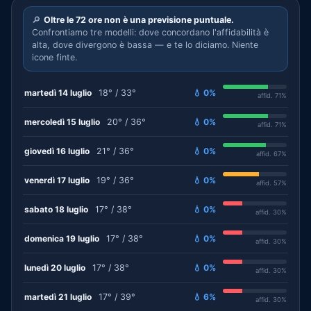
🔎
Oltre le 72 ore non è una previsione puntuale.
Confrontiamo tre modelli: dove concordano l'affidabilità è
alta, dove divergono è bassa — e te lo diciamo. Niente
icone finte.
martedì 14 luglio
18° / 33°
💧 0%
affid. 71%
mercoledì 15 luglio
20° / 36°
💧 0%
affid. 71%
giovedì 16 luglio
21° / 36°
💧 0%
affid. 67%
venerdì 17 luglio
19° / 36°
💧 0%
affid. 57%
sabato 18 luglio
17° / 38°
💧 0%
affid. 30%
domenica 19 luglio
17° / 38°
💧 0%
affid. 30%
lunedì 20 luglio
17° / 38°
💧 0%
affid. 30%
martedì 21 luglio
17° / 39°
💧 6%
affid. 30%