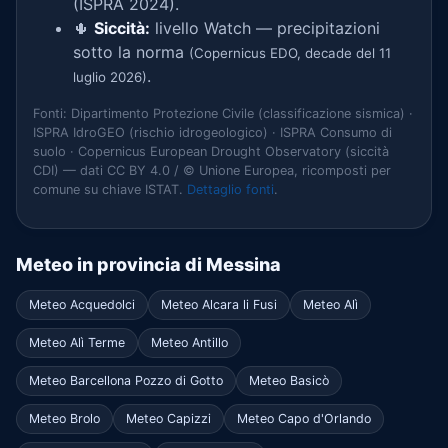
(ISPRA 2024).
🌵
Siccità:
livello Watch — precipitazioni
sotto la norma
(Copernicus EDO, decade del 11
.
luglio 2026)
Fonti: Dipartimento Protezione Civile (classificazione sismica) ·
ISPRA IdroGEO (rischio idrogeologico) · ISPRA Consumo di
suolo · Copernicus European Drought Observatory (siccità
CDI) — dati CC BY 4.0 / © Unione Europea, ricomposti per
comune su chiave ISTAT.
Dettaglio fonti
.
Meteo in provincia di Messina
Meteo Acquedolci
Meteo Alcara li Fusi
Meteo Alì
Meteo Alì Terme
Meteo Antillo
Meteo Barcellona Pozzo di Gotto
Meteo Basicò
Meteo Brolo
Meteo Capizzi
Meteo Capo d'Orlando