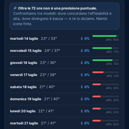
🔎
Oltre le 72 ore non è una previsione puntuale.
Confrontiamo tre modelli: dove concordano l'affidabilità è
alta, dove divergono è bassa — e te lo diciamo. Niente
icone finte.
martedì 14 luglio
23° / 33°
💧 0%
affid. 90%
mercoledì 15 luglio
24° / 37°
💧 0%
affid. 73%
giovedì 16 luglio
23° / 36°
💧 0%
affid. 75%
venerdì 17 luglio
23° / 39°
💧 0%
affid. 41%
sabato 18 luglio
21° / 40°
💧 0%
affid. 30%
domenica 19 luglio
21° / 40°
💧 0%
affid. 30%
lunedì 20 luglio
22° / 41°
💧 0%
affid. 30%
martedì 21 luglio
21° / 41°
💧 6%
affid. 30%