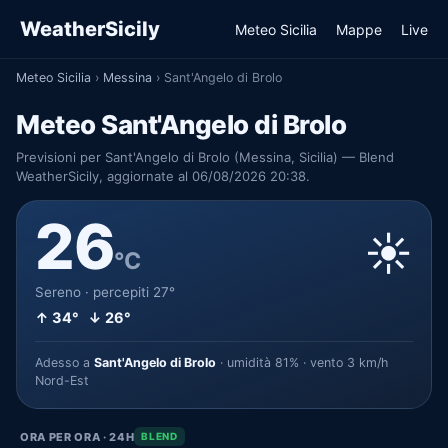
WeatherSicily
Meteo Sicilia
Mappe
Live
Meteo Sicilia
›
Messina
›
Sant'Angelo di Brolo
Meteo Sant'Angelo di Brolo
Previsioni per Sant'Angelo di Brolo (Messina, Sicilia) — Blend
WeatherSicily, aggiornate al 06/08/2026 20:38.
26
☀️
°C
Sereno · percepiti 27°
↑ 34° ↓ 26°
Adesso a
Sant'Angelo di Brolo
· umidità 81% · vento 3 km/h
Nord-Est
ORA PER ORA · 24H
BLEND