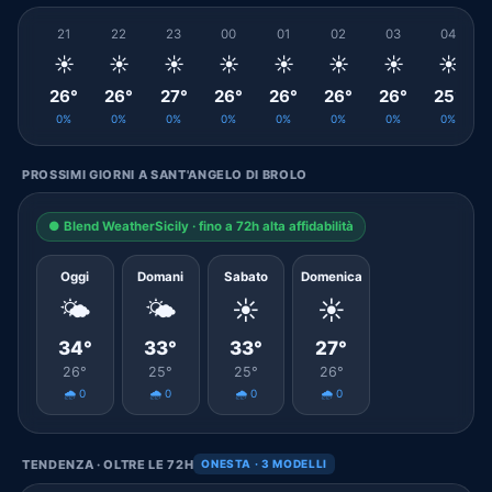
21
22
23
00
01
02
03
04
☀️
☀️
☀️
☀️
☀️
☀️
☀️
☀️
26°
26°
27°
26°
26°
26°
26°
25°
0%
0%
0%
0%
0%
0%
0%
0%
PROSSIMI GIORNI A SANT'ANGELO DI BROLO
● Blend WeatherSicily · fino a 72h alta affidabilità
Oggi
Domani
Sabato
Domenica
🌤️
🌤️
☀️
☀️
34°
33°
33°
27°
26°
25°
25°
26°
🌧️ 0
🌧️ 0
🌧️ 0
🌧️ 0
TENDENZA · OLTRE LE 72H
ONESTA · 3 MODELLI