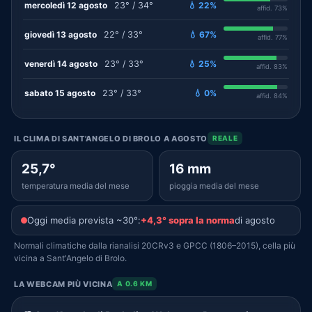
mercoledì 12 agosto
23° / 34°
💧 22%
affid. 73%
giovedì 13 agosto
22° / 33°
💧 67%
affid. 77%
venerdì 14 agosto
23° / 33°
💧 25%
affid. 83%
sabato 15 agosto
23° / 33°
💧 0%
affid. 84%
IL CLIMA DI SANT'ANGELO DI BROLO A AGOSTO
REALE
25,7°
16 mm
temperatura media del mese
pioggia media del mese
Oggi media prevista ~30°:
+4,3° sopra la norma
di agosto
Normali climatiche dalla rianalisi 20CRv3 e GPCC (1806–2015), cella più
vicina a Sant'Angelo di Brolo.
LA WEBCAM PIÙ VICINA
A 0.6 KM