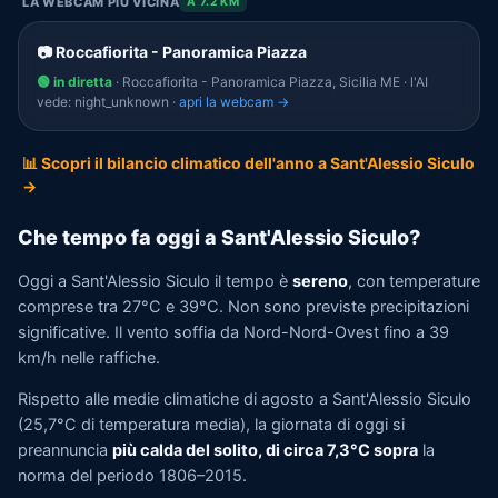
LA WEBCAM PIÙ VICINA
A 7.2 KM
📷 Roccafiorita - Panoramica Piazza
🟢 in diretta
· Roccafiorita - Panoramica Piazza, Sicilia ME · l'AI
vede: night_unknown ·
apri la webcam →
📊 Scopri il bilancio climatico dell'anno a Sant'Alessio Siculo
→
Che tempo fa oggi a Sant'Alessio Siculo?
Oggi a Sant'Alessio Siculo il tempo è
sereno
, con temperature
comprese tra 27°C e 39°C. Non sono previste precipitazioni
significative. Il vento soffia da Nord-Nord-Ovest fino a 39
km/h nelle raffiche.
Rispetto alle medie climatiche di agosto a Sant'Alessio Siculo
(25,7°C di temperatura media), la giornata di oggi si
preannuncia
più calda del solito, di circa 7,3°C sopra
la
norma del periodo 1806–2015.