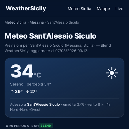
WeatherSicily
Meteo Sicilia
Mappe
Live
Meteo Sicilia
›
Messina
›
Sant'Alessio Siculo
Meteo Sant'Alessio Siculo
Previsioni per Sant'Alessio Siculo (Messina, Sicilia) — Blend
WeatherSicily, aggiornate al 07/08/2026 09:12.
34
☀️
°C
Sereno · percepiti 34°
↑ 39° ↓ 27°
Adesso a
Sant'Alessio Siculo
· umidità 37% · vento 8 km/h
Nord-Nord-Ovest
ORA PER ORA · 24H
BLEND