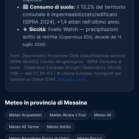
🏙️
Consumo di suolo:
il 13,2% del territorio
comunale è impermeabilizzato/edificato
(ISPRA 2024), +1,4 ettari nell'ultimo anno.
🌵
Siccità:
livello Watch — precipitazioni
sotto la norma
(Copernicus EDO, decade del 11
.
luglio 2026)
Fonti: Dipartimento Protezione Civile (classificazione sismica) ·
ISPRA IdroGEO (rischio idrogeologico) · ISPRA Consumo di
suolo · Copernicus European Drought Observatory (siccità
CDI) — dati CC BY 4.0 / © Unione Europea, ricomposti per
comune su chiave ISTAT.
Dettaglio fonti
.
Meteo in provincia di Messina
Meteo Acquedolci
Meteo Alcara li Fusi
Meteo Alì
Meteo Alì Terme
Meteo Antillo
Meteo Barcellona Pozzo di Gotto
Meteo Basicò