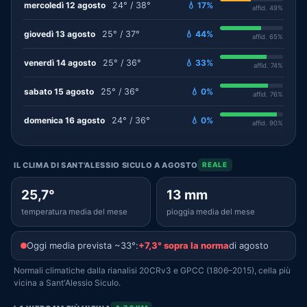
mercoledì 12 agosto
24° / 38°
💧 17%
affid. 49%
giovedì 13 agosto
25° / 37°
💧 44%
affid. 65%
venerdì 14 agosto
25° / 36°
💧 33%
affid. 74%
sabato 15 agosto
25° / 36°
💧 0%
affid. 76%
domenica 16 agosto
24° / 36°
💧 0%
affid. 90%
IL CLIMA DI SANT'ALESSIO SICULO A AGOSTO
REALE
25,7°
13 mm
temperatura media del mese
pioggia media del mese
Oggi media prevista ~33°:
+7,3° sopra la norma
di agosto
Normali climatiche dalla rianalisi 20CRv3 e GPCC (1806–2015), cella più
vicina a Sant'Alessio Siculo.