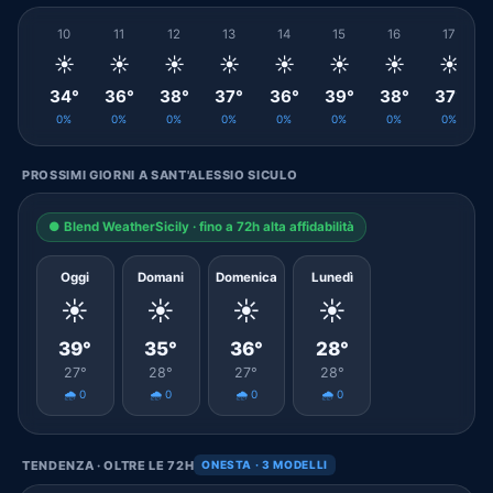
10
11
12
13
14
15
16
17
☀️
☀️
☀️
☀️
☀️
☀️
☀️
☀️
34°
36°
38°
37°
36°
39°
38°
37°
0%
0%
0%
0%
0%
0%
0%
0%
PROSSIMI GIORNI A SANT'ALESSIO SICULO
● Blend WeatherSicily · fino a 72h alta affidabilità
Oggi
Domani
Domenica
Lunedì
☀️
☀️
☀️
☀️
39°
35°
36°
28°
27°
28°
27°
28°
🌧️ 0
🌧️ 0
🌧️ 0
🌧️ 0
TENDENZA · OLTRE LE 72H
ONESTA · 3 MODELLI