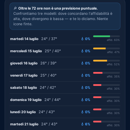
🔎
Oltre le 72 ore non è una previsione puntuale.
Confrontiamo tre modelli: dove concordano l'affidabilità è
alta, dove divergono è bassa — e te lo diciamo. Niente
icone finte.
martedì 14 luglio
24° / 37°
💧 0%
affid. 63%
mercoledì 15 luglio
25° / 40°
💧 0%
affid. 47%
giovedì 16 luglio
26° / 39°
💧 0%
affid. 52%
venerdì 17 luglio
25° / 40°
💧 0%
affid. 35%
sabato 18 luglio
24° / 42°
💧 0%
affid. 30%
domenica 19 luglio
24° / 44°
💧 0%
affid. 30%
lunedì 20 luglio
24° / 43°
💧 0%
affid. 30%
martedì 21 luglio
24° / 43°
💧 6%
affid. 30%