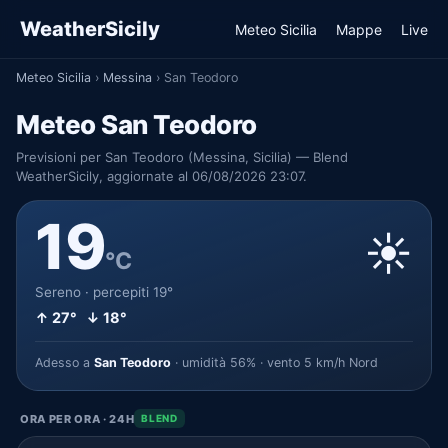
WeatherSicily
Meteo Sicilia
Mappe
Live
Meteo Sicilia
›
Messina
›
San Teodoro
Meteo San Teodoro
Previsioni per San Teodoro (Messina, Sicilia) — Blend
WeatherSicily, aggiornate al 06/08/2026 23:07.
19
☀️
°C
Sereno · percepiti 19°
↑ 27° ↓ 18°
Adesso a
San Teodoro
· umidità 56% · vento 5 km/h Nord
ORA PER ORA · 24H
BLEND