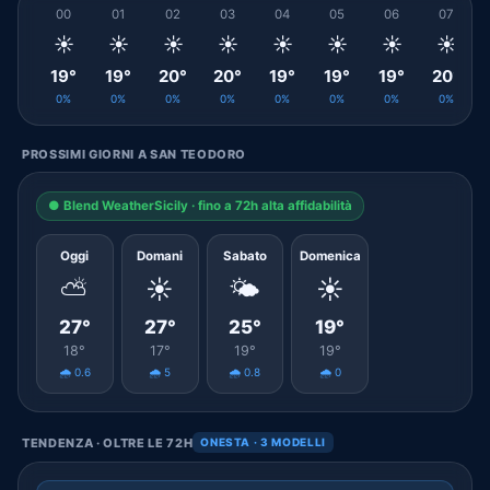
00
01
02
03
04
05
06
07
☀️
☀️
☀️
☀️
☀️
☀️
☀️
☀️
19°
19°
20°
20°
19°
19°
19°
20°
0%
0%
0%
0%
0%
0%
0%
0%
PROSSIMI GIORNI A SAN TEODORO
● Blend WeatherSicily · fino a 72h alta affidabilità
Oggi
Domani
Sabato
Domenica
⛅
☀️
🌤️
☀️
27°
27°
25°
19°
18°
17°
19°
19°
🌧️ 0.6
🌧️ 5
🌧️ 0.8
🌧️ 0
TENDENZA · OLTRE LE 72H
ONESTA · 3 MODELLI