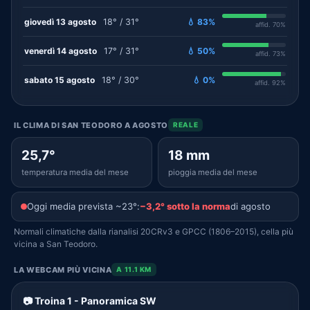
giovedì 13 agosto
18° / 31°
💧 83%
affid. 70%
venerdì 14 agosto
17° / 31°
💧 50%
affid. 73%
sabato 15 agosto
18° / 30°
💧 0%
affid. 92%
IL CLIMA DI SAN TEODORO A AGOSTO
REALE
25,7°
18 mm
temperatura media del mese
pioggia media del mese
Oggi media prevista ~23°:
−3,2° sotto la norma
di agosto
Normali climatiche dalla rianalisi 20CRv3 e GPCC (1806–2015), cella più
vicina a San Teodoro.
LA WEBCAM PIÙ VICINA
A 11.1 KM
📷 Troina 1 - Panoramica SW