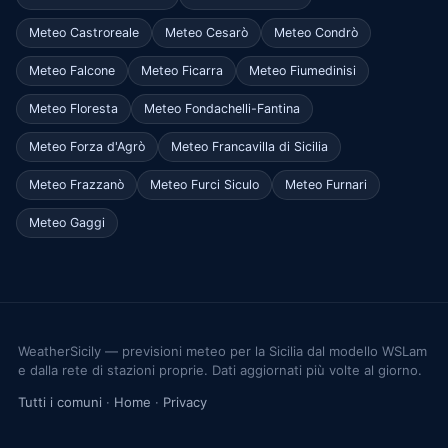
Meteo Castroreale
Meteo Cesarò
Meteo Condrò
Meteo Falcone
Meteo Ficarra
Meteo Fiumedinisi
Meteo Floresta
Meteo Fondachelli-Fantina
Meteo Forza d'Agrò
Meteo Francavilla di Sicilia
Meteo Frazzanò
Meteo Furci Siculo
Meteo Furnari
Meteo Gaggi
WeatherSicily — previsioni meteo per la Sicilia dal modello WSLam
e dalla rete di stazioni proprie. Dati aggiornati più volte al giorno.
Tutti i comuni
·
Home
·
Privacy