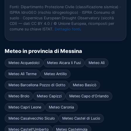
Fonti: Dipartimento Protezione Civile (classificazione sismica) ·
ISPRA IdroGEO (rischio idrogeologico) · ISPRA Consumo di
suolo · Copernicus European Drought Observatory (siccità
CDI) — dati CC BY 4.0 / © Unione Europea, ricomposti per
comune su chiave ISTAT.
Dettaglio fonti
.
Meteo in provincia di Messina
Meteo Acquedolci
Meteo Alcara li Fusi
Meteo Alì
Meteo Alì Terme
Meteo Antillo
Meteo Barcellona Pozzo di Gotto
Meteo Basicò
Meteo Brolo
Meteo Capizzi
Meteo Capo d'Orlando
Meteo Capri Leone
Meteo Caronia
Meteo Casalvecchio Siculo
Meteo Castel di Lucio
Meteo Castell'Umberto
Meteo Castelmola