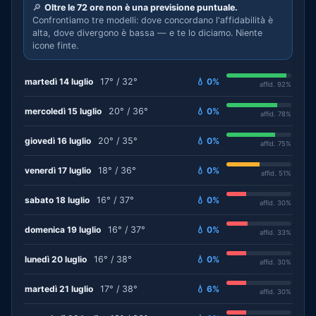
🔎
Oltre le 72 ore non è una previsione puntuale.
Confrontiamo tre modelli: dove concordano l'affidabilità è
alta, dove divergono è bassa — e te lo diciamo. Niente
icone finte.
martedì 14 luglio
17° / 32°
💧 0%
affid. 92%
mercoledì 15 luglio
20° / 36°
💧 0%
affid. 78%
giovedì 16 luglio
20° / 35°
💧 0%
affid. 75%
venerdì 17 luglio
18° / 36°
💧 0%
affid. 51%
sabato 18 luglio
16° / 37°
💧 0%
affid. 30%
domenica 19 luglio
16° / 37°
💧 0%
affid. 33%
lunedì 20 luglio
16° / 38°
💧 0%
affid. 30%
martedì 21 luglio
17° / 38°
💧 6%
affid. 30%