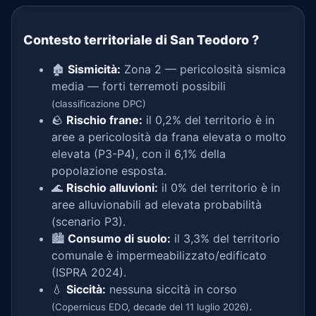
Contesto territoriale di San Teodoro
?
🏚️
Sismicità:
Zona 2 — pericolosità sismica
media — forti terremoti possibili
(classificazione DPC)
🪨
Rischio frane:
il 0,2% del territorio è in
aree a pericolosità da frana elevata o molto
elevata (P3-P4), con il 6,1% della
popolazione esposta.
🌊
Rischio alluvioni:
il 0% del territorio è in
aree alluvionabili ad elevata probabilità
(scenario P3).
🏙️
Consumo di suolo:
il 3,3% del territorio
comunale è impermeabilizzato/edificato
(ISPRA 2024).
💧
Siccità:
nessuna siccità in corso
.
(Copernicus EDO, decade del 11 luglio 2026)