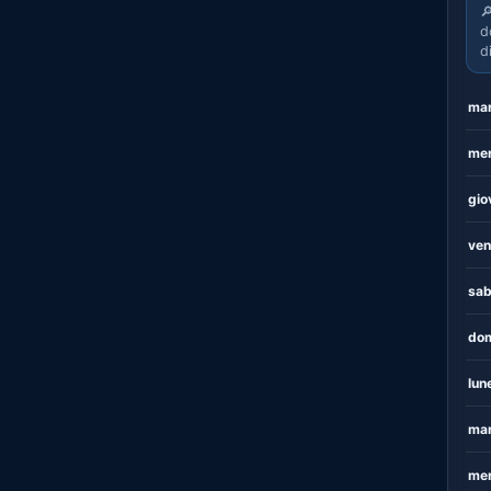

d
d
mar
mer
gio
ven
sab
dom
lun
mar
mer