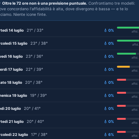

Oltre le 72 ore non è una previsione puntuale.
Confrontiamo tre modelli:
ove concordano l'affidabilità è alta, dove divergono è bassa — e te lo
iciamo. Niente icone finte.
tedì 14 luglio
21° / 33°
💧 0%
affid
coledì 15 luglio
23° / 38°
💧 0%
affid
vedì 16 luglio
23° / 36°
💧 0%
affid
erdì 17 luglio
22° / 39°
💧 0%
affid
ato 18 luglio
20° / 38°
💧 0%
affid
enica 19 luglio
19° / 39°
💧 0%
affid
edì 20 luglio
20° / 41°
💧 0%
affid
tedì 21 luglio
20° / 40°
💧 0%
affid
coledì 22 luglio
17° / 38°
💧 6%
affid