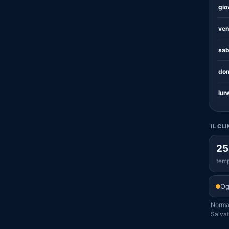
gio
ven
sab
dom
lun
IL CL
25
temp
Og
Normal
Salvato