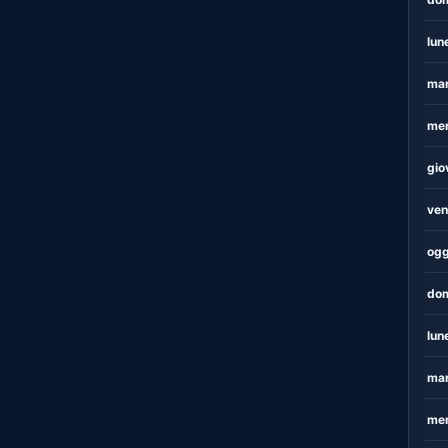
lun
mar
mer
gio
ven
ogg
dom
lun
mar
mer