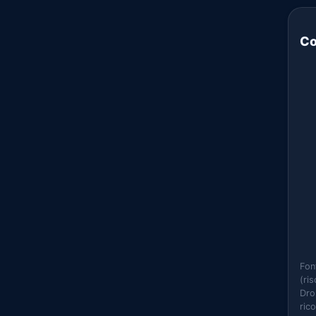
Co
Fon
(ri
Dro
ric