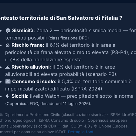
ntesto territoriale di San Salvatore di Fitalia
?
🏚️
Sismicità:
Zona 2 — pericolosità sismica media — for
terremoti possibili
(classificazione DPC)
🪨
Rischio frane:
il 6,1% del territorio è in aree a
pericolosità da frana elevata o molto elevata (P3-P4), c
il 7,8% della popolazione esposta.
🌊
Rischio alluvioni:
il 0% del territorio è in aree
alluvionabili ad elevata probabilità (scenario P3).
🏙️
Consumo di suolo:
il 5,4% del territorio comunale è
impermeabilizzato/edificato (ISPRA 2024).
🌵
Siccità:
livello Watch — precipitazioni sotto la norma
.
(Copernicus EDO, decade del 11 luglio 2026)
ti: Dipartimento Protezione Civile (classificazione sismica) · ISPRA IdroGE
schio idrogeologico) · ISPRA Consumo di suolo · Copernicus European
ught Observatory (siccità CDI) — dati CC BY 4.0 / © Unione Europea,
omposti per comune su chiave ISTAT.
Dettaglio fonti
.