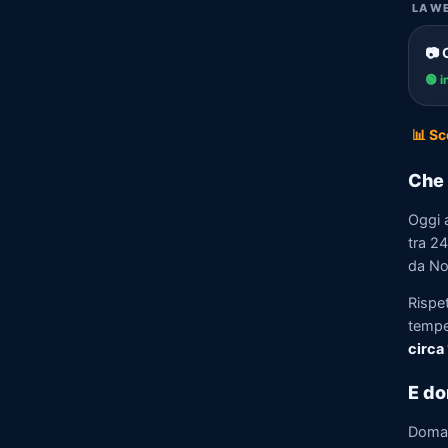
LA WE
📷 
🟢 i
📊 Sc
Che 
Oggi a
tra 24
da No
Rispet
tempe
circa
E do
Doma