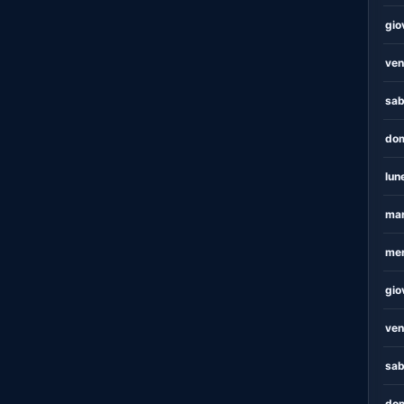
gio
ven
sab
dom
lun
mar
mer
gio
ven
sab
dom