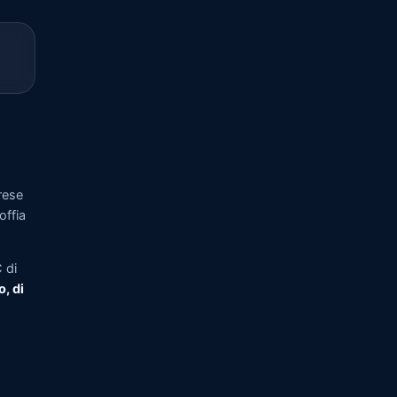
rese
offia
 di
o, di