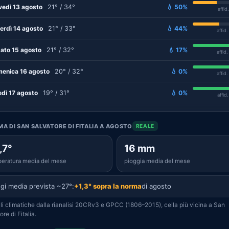
vedì 13 agosto
21° / 34°
💧 50%
affid
erdì 14 agosto
21° / 33°
💧 44%
affid
ato 15 agosto
21° / 32°
💧 17%
affid
enica 16 agosto
20° / 32°
💧 0%
affid
edì 17 agosto
19° / 31°
💧 0%
affid
IMA DI SAN SALVATORE DI FITALIA A AGOSTO
REALE
,7°
16 mm
eratura media del mese
pioggia media del mese
gi media prevista ~27°:
+1,3° sopra la norma
di agosto
i climatiche dalla rianalisi 20CRv3 e GPCC (1806–2015), cella più vicina a San
re di Fitalia.