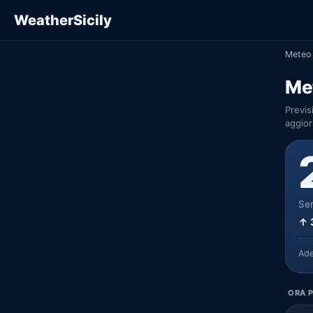
WeatherSicily
Meteo 
Met
Previs
aggior
Ser
↑ 
Ad
ORA P