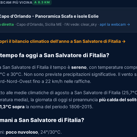
BCAM PIÙ VICINA
A 8.3 KM
Capo d'Orlando - Panoramica Scafa e isole Eolie
n diretta
· Capo d'Orlando, Sicilia ME · l'AI vede: clear_sky ·
apri la webcam →
opri il bilancio climatico dell'anno a San Salvatore di Fitalia →
tempo fa oggi a San Salvatore di Fitalia?
 San Salvatore di Fitalia il tempo è
sereno
, con temperature comp
°C e 30°C. Non sono previste precipitazioni significative. Il vento s
rd-Nord-Ovest fino a 22 km/h nelle raffiche.
to alle medie climatiche di agosto a San Salvatore di Fitalia (25,7°C
ratura media), la giornata di oggi si preannuncia
più calda del solit
 1,3°C sopra
la norma del periodo 1806–2015.
mani a San Salvatore di Fitalia?
ni:
poco nuvoloso
, 24°/30°C.