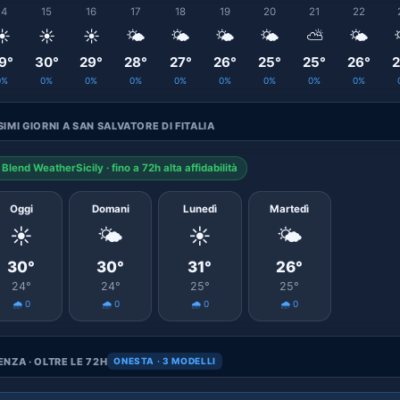
14
15
16
17
18
19
20
21
22
☀️
☀️
☀️
🌤️
🌤️
🌤️
🌤️
⛅
🌤️
9°
30°
29°
28°
27°
26°
25°
25°
26°
2
0%
0%
0%
0%
0%
0%
0%
0%
0%
IMI GIORNI A SAN SALVATORE DI FITALIA
Blend WeatherSicily · fino a 72h alta affidabilità
Oggi
Domani
Lunedì
Martedì
☀️
🌤️
☀️
🌤️
30°
30°
31°
26°
24°
24°
25°
25°
🌧️ 0
🌧️ 0
🌧️ 0
🌧️ 0
NZA · OLTRE LE 72H
ONESTA · 3 MODELLI