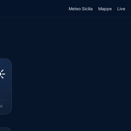
Meteo Sicilia
Mappe
Live
️
st