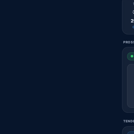
2
PROSS
● 
TENDE