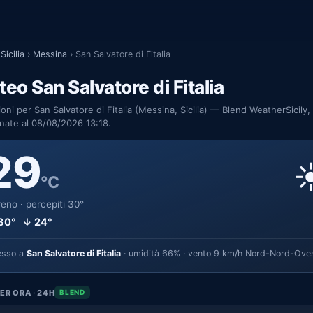
Sicilia
›
Messina
›
San Salvatore di Fitalia
eo San Salvatore di Fitalia
ioni per San Salvatore di Fitalia (Messina, Sicilia) — Blend WeatherSicily,
nate al 08/08/2026 13:18.
29
☀
°C
eno · percepiti 30°
30° ↓ 24°
esso a
San Salvatore di Fitalia
· umidità 66% · vento 9 km/h Nord-Nord-Ove
ER ORA · 24H
BLEND